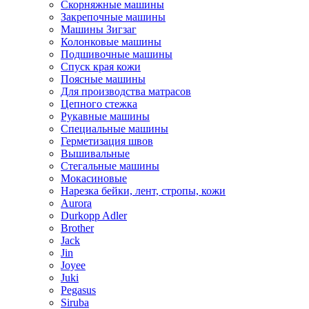
Скорняжные машины
Закрепочные машины
Машины Зигзаг
Колонковые машины
Подшивочные машины
Спуск края кожи
Поясные машины
Для производства матрасов
Цепного стежка
Рукавные машины
Специальные машины
Герметизация швов
Вышивальные
Стегальные машины
Мокасиновые
Нарезка бейки, лент, стропы, кожи
Aurora
Durkopp Adler
Brother
Jack
Jin
Joyee
Juki
Pegasus
Siruba