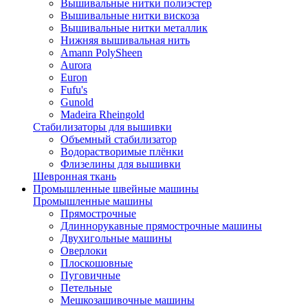
Вышивальные нитки полиэстер
Вышивальные нитки вискоза
Вышивальные нитки металлик
Нижняя вышивальная нить
Amann PolySheen
Aurora
Euron
Fufu's
Gunold
Madeira Rheingold
Стабилизаторы для вышивки
Объемный стабилизатор
Водорастворимые плёнки
Флизелины для вышивки
Шевронная ткань
Промышленные швейные машины
Промышленные машины
Прямострочные
Длиннорукавные прямострочные машины
Двухигольные машины
Оверлоки
Плоскошовные
Пуговичные
Петельные
Мешкозашивочные машины