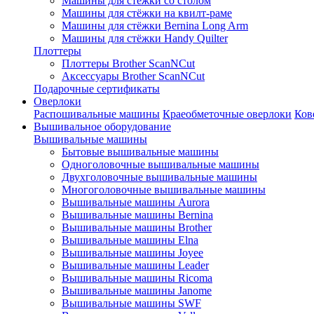
Машины для стёжки со столом
Машины для стёжки на квилт-раме
Машины для стёжки Bernina Long Arm
Машины для стёжки Handy Quilter
Плоттеры
Плоттеры Brother ScanNCut
Аксессуары Brother ScanNCut
Подарочные сертификаты
Оверлоки
Распошивальные машины
Краеобметочные оверлоки
Ков
Вышивальное оборудование
Вышивальные машины
Бытовые вышивальные машины
Одноголовочные вышивальные машины
Двухголовочные вышивальные машины
Многоголовочные вышивальные машины
Вышивальные машины Aurora
Вышивальные машины Bernina
Вышивальные машины Brother
Вышивальные машины Elna
Вышивальные машины Joyee
Вышивальные машины Leader
Вышивальные машины Ricoma
Вышивальные машины Janome
Вышивальные машины SWF