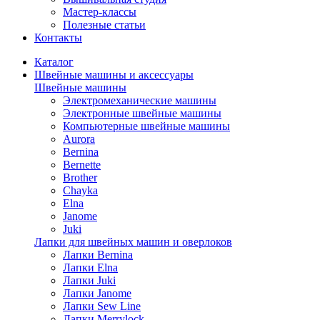
Мастер-классы
Полезные статьи
Контакты
Каталог
Швейные машины и аксессуары
Швейные машины
Электромеханические машины
Электронные швейные машины
Компьютерные швейные машины
Aurora
Bernina
Bernette
Brother
Chayka
Elna
Janome
Juki
Лапки для швейных машин и оверлоков
Лапки Bernina
Лапки Elna
Лапки Juki
Лапки Janome
Лапки Sew Line
Лапки Merrylock