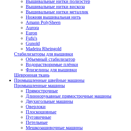
Вышивальные нитки полиэстер
Вышивальные нитки вискоза
Вышивальные нитки металлик
Нижняя вышивальная нить
Amann PolySheen
Aurora
Euron
Fufu's
Gunold
Madeira Rheingold
Стабилизаторы для вышивки
Объемный стабилизатор
Водорастворимые плёнки
Флизелины для вышивки
Шевронная ткань
Промышленные швейные машины
Промышленные машины
Прямострочные
Длиннорукавные прямострочные машины
Двухигольные машины
Оверлоки
Плоскошовные
Пуговичные
Петельные
Мешкозашивочные машины