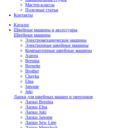
Мастер-классы
Полезные статьи
Контакты
Каталог
Швейные машины и аксессуары
Швейные машины
Электромеханические машины
Электронные швейные машины
Компьютерные швейные машины
Aurora
Bernina
Bernette
Brother
Chayka
Elna
Janome
Juki
Лапки для швейных машин и оверлоков
Лапки Bernina
Лапки Elna
Лапки Juki
Лапки Janome
Лапки Sew Line
Лапки Merrylock