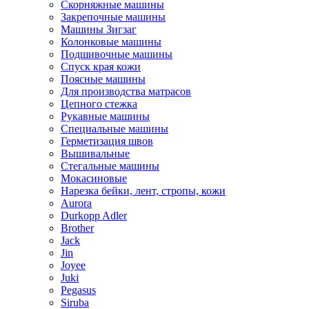
Скорняжные машины
Закрепочные машины
Машины Зигзаг
Колонковые машины
Подшивочные машины
Спуск края кожи
Поясные машины
Для производства матрасов
Цепного стежка
Рукавные машины
Специальные машины
Герметизация швов
Вышивальные
Стегальные машины
Мокасиновые
Нарезка бейки, лент, стропы, кожи
Aurora
Durkopp Adler
Brother
Jack
Jin
Joyee
Juki
Pegasus
Siruba