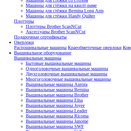
Машины для стёжки со столом
Машины для стёжки на квилт-раме
Машины для стёжки Bernina Long Arm
Машины для стёжки Handy Quilter
Плоттеры
Плоттеры Brother ScanNCut
Аксессуары Brother ScanNCut
Подарочные сертификаты
Оверлоки
Распошивальные машины
Краеобметочные оверлоки
Ков
Вышивальное оборудование
Вышивальные машины
Бытовые вышивальные машины
Одноголовочные вышивальные машины
Двухголовочные вышивальные машины
Многоголовочные вышивальные машины
Вышивальные машины Aurora
Вышивальные машины Bernina
Вышивальные машины Brother
Вышивальные машины Elna
Вышивальные машины Joyee
Вышивальные машины Leader
Вышивальные машины Ricoma
Вышивальные машины Janome
Вышивальные машины SWF