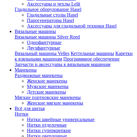
Аксессуары и чехлы Lelit
Гладильное оборулование Hasel
Гладильные столы Hasel
Парогенераторы Hasel
Аксессуары для гладильной техники Hasel
Вязальные машины
Вязальные машины Silver Reed
Однофантурные
Двухфантурные
Вязальный машины Velles
Кеттельные машины
Каретки
к взяльными машинам
Программное обеспечение
Запчасти и аксессуары к вязальным машинам
Манекены
Раздвижные манекены
Женские манекены
Мужские манекены
Детские манекены
Мягкие портновские манекены
Женские мягкие манекены
Всё для шитья
Нитки
Нитки швейные универсальные
Нитки отделочные
Нитки суперкрепкие
Нитки оверлочные