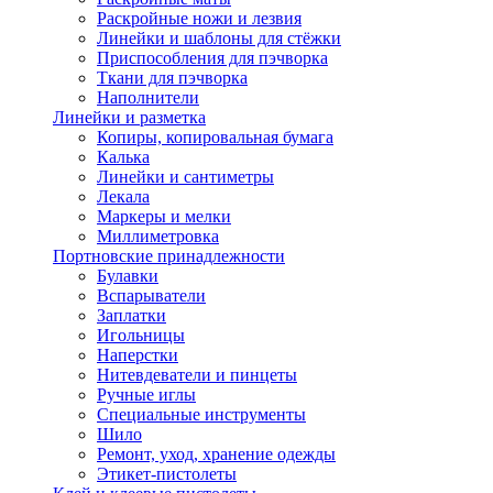
Раскройные ножи и лезвия
Линейки и шаблоны для стёжки
Приспособления для пэчворка
Ткани для пэчворка
Наполнители
Линейки и разметка
Копиры, копировальная бумага
Калька
Линейки и сантиметры
Лекала
Маркеры и мелки
Миллиметровка
Портновские принадлежности
Булавки
Вспарыватели
Заплатки
Игольницы
Наперстки
Нитевдеватели и пинцеты
Ручные иглы
Специальные инструменты
Шило
Ремонт, уход, хранение одежды
Этикет-пистолеты