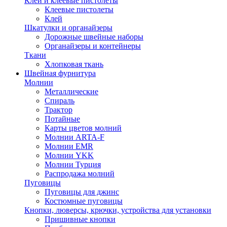
Клей и клеевые пистолеты
Клеевые пистолеты
Клей
Шкатулки и органайзеры
Дорожные швейные наборы
Органайзеры и контейнеры
Ткани
Хлопковая ткань
Швейная фурнитура
Молнии
Металлические
Спираль
Трактор
Потайные
Карты цветов молний
Молнии ARTA-F
Молнии EMR
Молнии YKK
Молнии Турция
Распродажа молний
Пуговицы
Пуговицы для джинс
Костюмные пуговицы
Кнопки, люверсы, крючки, устройства для установки
Пришивные кнопки