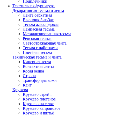
Подплечники
Текстильная фурнитура
Декоративная тесьма и лента
Лента бархатная
Вьюнчик Зиг-Заг
Тесьма жаккардовая
Лампасная тесьма
Металлизированная тесьма
Репсовая тесьма
Светоотражающая лента
Тесьма с пайетками
Плетёная тесьма
Техническая тесьма и лента
Киперная лента
Контактная лента
Косая бейка
Стропа
Трансфер для кожи
Кант
Кружева
Кружево стрейч
Кружево плетёное
Кружево на сетке
Кружево капроновое
Кружево и шитьё