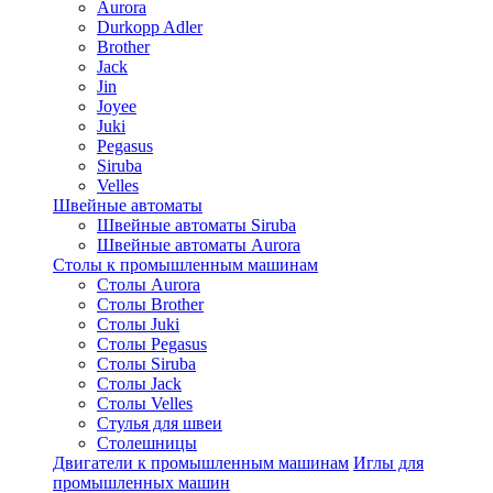
Aurora
Durkopp Adler
Brother
Jack
Jin
Joyee
Juki
Pegasus
Siruba
Velles
Швейные автоматы
Швейные автоматы Siruba
Швейные автоматы Aurora
Столы к промышленным машинам
Столы Aurora
Столы Brother
Столы Juki
Столы Pegasus
Столы Siruba
Столы Jack
Столы Velles
Стулья для швеи
Столешницы
Двигатели к промышленным машинам
Иглы для
промышленных машин