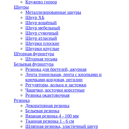
Кружево гипюр
Шнуры
Металлизированные шнуры
Шнур ХБ
Шнур вощёный
Шнур мебельный
Шнур сумочный
Шнур атласный
Шнурки плоские
Шнурки круглые
Шторная фурнитура
Шторная тесьма
Бельевая фурнитура
Резинка для бретелей, ажурная
Лента тоннельная, лента с кнопками и
крючками,кордовая, регилин
Регуляторы, кольца и застежки
Чашечки, косточки корсетные
Резинка окантовочная
Резинка
Декоративная резинка
Бельевая резинка
Вязаная резинка 4 - 100 мм
Тканная резинка 1 - 6 см
Шляпная резинка, эластичный шнур