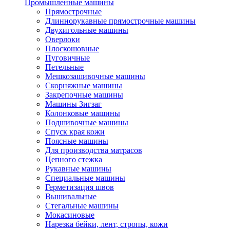
Промышленные машины
Прямострочные
Длиннорукавные прямострочные машины
Двухигольные машины
Оверлоки
Плоскошовные
Пуговичные
Петельные
Мешкозашивочные машины
Скорняжные машины
Закрепочные машины
Машины Зигзаг
Колонковые машины
Подшивочные машины
Спуск края кожи
Поясные машины
Для производства матрасов
Цепного стежка
Рукавные машины
Специальные машины
Герметизация швов
Вышивальные
Стегальные машины
Мокасиновые
Нарезка бейки, лент, стропы, кожи