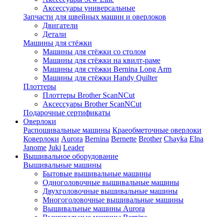
Аксессуары универсальные
Запчасти для швейных машин и оверлоков
Двигатели
Детали
Машины для стёжки
Машины для стёжки со столом
Машины для стёжки на квилт-раме
Машины для стёжки Bernina Long Arm
Машины для стёжки Handy Quilter
Плоттеры
Плоттеры Brother ScanNCut
Аксессуары Brother ScanNCut
Подарочные сертификаты
Оверлоки
Распошивальные машины
Краеобметочные оверлоки
Коверлоки
Aurora
Bernina
Bernette
Brother
Chayka
Elna
Janome
Juki
Leader
Вышивальное оборудование
Вышивальные машины
Бытовые вышивальные машины
Одноголовочные вышивальные машины
Двухголовочные вышивальные машины
Многоголовочные вышивальные машины
Вышивальные машины Aurora