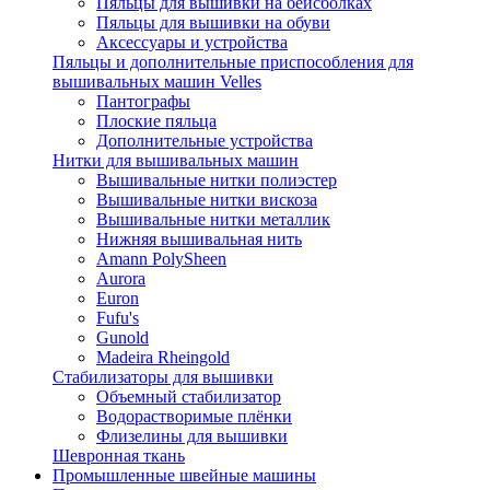
Пяльцы для вышивки на бейсболках
Пяльцы для вышивки на обуви
Аксессуары и устройства
Пяльцы и дополнительные приспособления для
вышивальных машин Velles
Пантографы
Плоские пяльца
Дополнительные устройства
Нитки для вышивальных машин
Вышивальные нитки полиэстер
Вышивальные нитки вискоза
Вышивальные нитки металлик
Нижняя вышивальная нить
Amann PolySheen
Aurora
Euron
Fufu's
Gunold
Madeira Rheingold
Стабилизаторы для вышивки
Объемный стабилизатор
Водорастворимые плёнки
Флизелины для вышивки
Шевронная ткань
Промышленные швейные машины