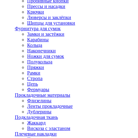
Пробивные кнопки
Прессы и насадки
Крючки
Люверсы и заклёпки
Щипцы для установки
Фурнитура для сумок
Замки и застёжки
Карабины
Кольца
Наконечники
Ножки для сумок
Полукольца
Пряжки
Рамки
Стропа
Цепь
Фермуары
Прокладочные материалы
Флизелины
Ленты прокладочные
Дублерины
Подкладочная ткань
Жаккард
Вискоза с эластаном
Плечевые накладки