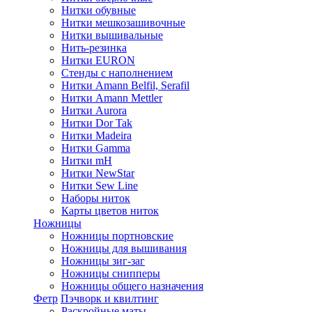
Нитки обувные
Нитки мешкозашивочные
Нитки вышивальные
Нить-резинка
Нитки EURON
Стенды с наполнением
Нитки Amann Belfil, Serafil
Нитки Amann Mettler
Нитки Aurora
Нитки Dor Tak
Нитки Madeira
Нитки Gamma
Нитки mH
Нитки NewStar
Нитки Sew Line
Наборы ниток
Карты цветов ниток
Ножницы
Ножницы портновские
Ножницы для вышивания
Ножницы зиг-заг
Ножницы снипперы
Ножницы общего назначения
Фетр
Пэчворк и квилтинг
Раскройные маты