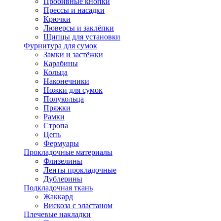
Пробивные кнопки
Прессы и насадки
Крючки
Люверсы и заклёпки
Щипцы для установки
Фурнитура для сумок
Замки и застёжки
Карабины
Кольца
Наконечники
Ножки для сумок
Полукольца
Пряжки
Рамки
Стропа
Цепь
Фермуары
Прокладочные материалы
Флизелины
Ленты прокладочные
Дублерины
Подкладочная ткань
Жаккард
Вискоза с эластаном
Плечевые накладки