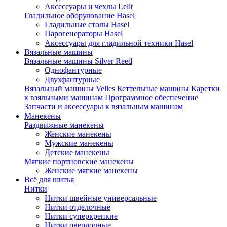
Аксессуары и чехлы Lelit
Гладильное оборулование Hasel
Гладильные столы Hasel
Парогенераторы Hasel
Аксессуары для гладильной техники Hasel
Вязальные машины
Вязальные машины Silver Reed
Однофантурные
Двухфантурные
Вязальный машины Velles
Кеттельные машины
Каретки
к взяльными машинам
Программное обеспечение
Запчасти и аксессуары к вязальным машинам
Манекены
Раздвижные манекены
Женские манекены
Мужские манекены
Детские манекены
Мягкие портновские манекены
Женские мягкие манекены
Всё для шитья
Нитки
Нитки швейные универсальные
Нитки отделочные
Нитки суперкрепкие
Нитки оверлочные