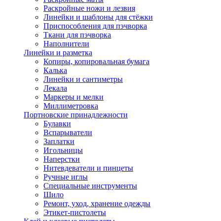
Раскройные ножи и лезвия
Линейки и шаблоны для стёжки
Приспособления для пэчворка
Ткани для пэчворка
Наполнители
Линейки и разметка
Копиры, копировальная бумага
Калька
Линейки и сантиметры
Лекала
Маркеры и мелки
Миллиметровка
Портновские принадлежности
Булавки
Вспарыватели
Заплатки
Игольницы
Наперстки
Нитевдеватели и пинцеты
Ручные иглы
Специальные инструменты
Шило
Ремонт, уход, хранение одежды
Этикет-пистолеты