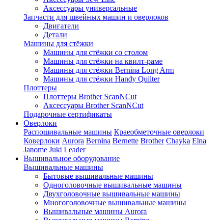
Аксессуары универсальные
Запчасти для швейных машин и оверлоков
Двигатели
Детали
Машины для стёжки
Машины для стёжки со столом
Машины для стёжки на квилт-раме
Машины для стёжки Bernina Long Arm
Машины для стёжки Handy Quilter
Плоттеры
Плоттеры Brother ScanNCut
Аксессуары Brother ScanNCut
Подарочные сертификаты
Оверлоки
Распошивальные машины
Краеобметочные оверлоки
Коверлоки
Aurora
Bernina
Bernette
Brother
Chayka
Elna
Janome
Juki
Leader
Вышивальное оборудование
Вышивальные машины
Бытовые вышивальные машины
Одноголовочные вышивальные машины
Двухголовочные вышивальные машины
Многоголовочные вышивальные машины
Вышивальные машины Aurora