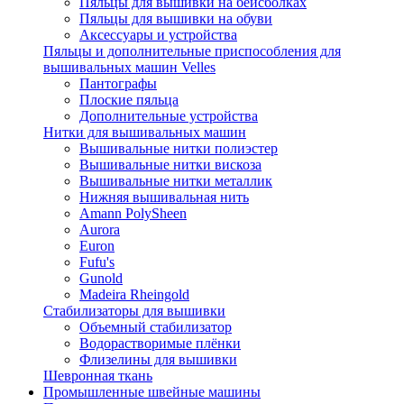
Пяльцы для вышивки на бейсболках
Пяльцы для вышивки на обуви
Аксессуары и устройства
Пяльцы и дополнительные приспособления для
вышивальных машин Velles
Пантографы
Плоские пяльца
Дополнительные устройства
Нитки для вышивальных машин
Вышивальные нитки полиэстер
Вышивальные нитки вискоза
Вышивальные нитки металлик
Нижняя вышивальная нить
Amann PolySheen
Aurora
Euron
Fufu's
Gunold
Madeira Rheingold
Стабилизаторы для вышивки
Объемный стабилизатор
Водорастворимые плёнки
Флизелины для вышивки
Шевронная ткань
Промышленные швейные машины