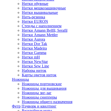
Нитки обувные
Нитки мешкозашивочные
Нитки вышивальные
Нить-резинка
Нитки EURON
Стенды с наполнением
Нитки Amann Belfil, Serafil
Нитки Amann Mettler
Нитки Aurora
Нитки Dor Tak
Нитки Madeira
Нитки Gamma
Нитки mH
Нитки NewStar
Нитки Sew Line
Наборы ниток
Карты цветов ниток
Ножницы
Ножницы портновские
Ножницы для вышивания
Ножницы зиг-заг
Ножницы снипперы
Ножницы общего назначения
Фетр
Пэчворк и квилтинг
Раскройные маты