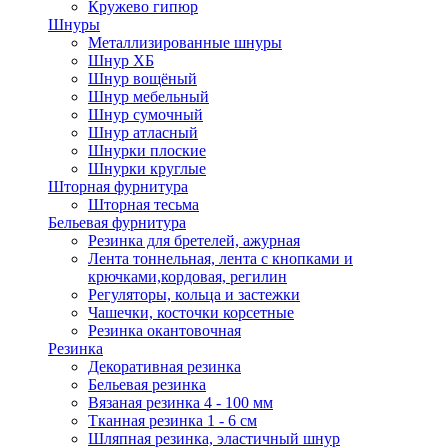
Кружево гипюр
Шнуры
Металлизированные шнуры
Шнур ХБ
Шнур вощёный
Шнур мебельный
Шнур сумочный
Шнур атласный
Шнурки плоские
Шнурки круглые
Шторная фурнитура
Шторная тесьма
Бельевая фурнитура
Резинка для бретелей, ажурная
Лента тоннельная, лента с кнопками и
крючками,кордовая, регилин
Регуляторы, кольца и застежки
Чашечки, косточки корсетные
Резинка окантовочная
Резинка
Декоративная резинка
Бельевая резинка
Вязаная резинка 4 - 100 мм
Тканная резинка 1 - 6 см
Шляпная резинка, эластичный шнур