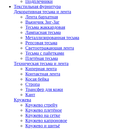
Подплечники
Текстильная фурнитура
Декоративная тесьма и лента
Лента бархатная
Вьюнчик Зиг-Заг
Тесьма жаккардовая
Лампасная тесьма
Металлизированная тесьма
Репсовая тесьма
Светоотражающая лента
Тесьма с пайетками
Плетёная тесьма
Техническая тесьма и лента
Киперная лента
Контактная лента
Косая бейка
Стропа
Трансфер для кожи
Кант
Кружева
Кружево стрейч
Кружево плетёное
Кружево на сетке
Кружево капроновое
Кружево и шитьё