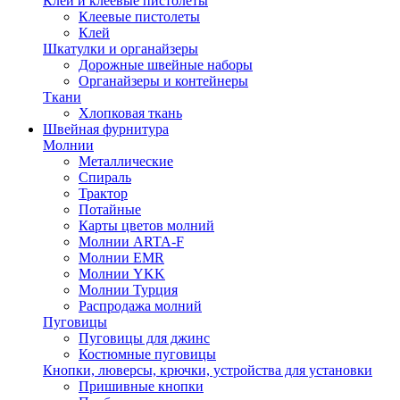
Клей и клеевые пистолеты
Клеевые пистолеты
Клей
Шкатулки и органайзеры
Дорожные швейные наборы
Органайзеры и контейнеры
Ткани
Хлопковая ткань
Швейная фурнитура
Молнии
Металлические
Спираль
Трактор
Потайные
Карты цветов молний
Молнии ARTA-F
Молнии EMR
Молнии YKK
Молнии Турция
Распродажа молний
Пуговицы
Пуговицы для джинс
Костюмные пуговицы
Кнопки, люверсы, крючки, устройства для установки
Пришивные кнопки