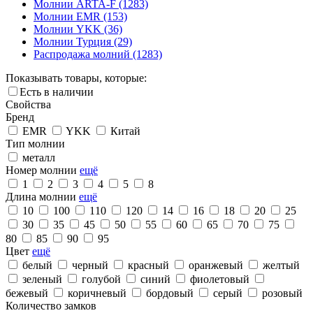
Молнии ARTA-F
(1283)
Молнии EMR
(153)
Молнии YKK
(36)
Молнии Турция
(29)
Распродажа молний
(1283)
Показывать товары, которые:
Есть в наличии
Свойства
Бренд
EMR
YKK
Китай
Тип молнии
металл
Номер молнии
ещё
1
2
3
4
5
8
Длина молнии
ещё
10
100
110
120
14
16
18
20
25
30
35
45
50
55
60
65
70
75
80
85
90
95
Цвет
ещё
белый
черный
красный
оранжевый
желтый
зеленый
голубой
синий
фиолетовый
бежевый
коричневый
бордовый
серый
розовый
Количество замков