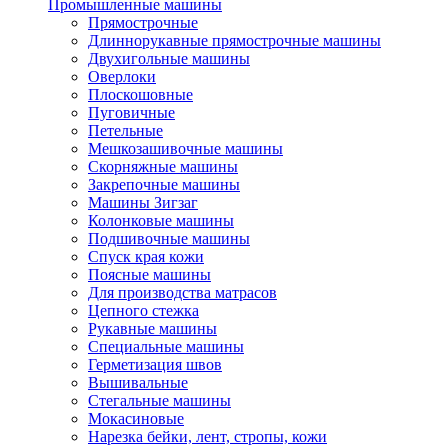
Промышленные машины
Прямострочные
Длиннорукавные прямострочные машины
Двухигольные машины
Оверлоки
Плоскошовные
Пуговичные
Петельные
Мешкозашивочные машины
Скорняжные машины
Закрепочные машины
Машины Зигзаг
Колонковые машины
Подшивочные машины
Спуск края кожи
Поясные машины
Для производства матрасов
Цепного стежка
Рукавные машины
Специальные машины
Герметизация швов
Вышивальные
Стегальные машины
Мокасиновые
Нарезка бейки, лент, стропы, кожи