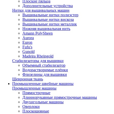
Плоские пяльца
Дополнительные устройства
Нитки для вышивальных машин
Вышивальные нитки полиэстер
Вышивальные нитки вискоза
Вышивальные нитки металлик
Нижняя вышивальная нить
Amann PolySheen
Aurora
Euron
Fufu's
Gunold
Madeira Rheingold
Стабилизаторы для вышивки
Объемный стабилизатор
Водорастворимые плёнки
Флизелины для вышивки
Шевронная ткань
Промышленные швейные машины
Промышленные машины
Прямострочные
Длиннорукавные прямострочные машины
Двухигольные машины
Оверлоки
Плоскошовные