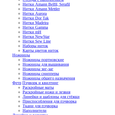
Нитки Amann Belfil, Serafil
Нитки Amann Mettler
Нитки Aurora
Нитки Dor Tak
Нитки Madeira
Нитки Gamma
Нитки mH
Нитки NewStar
Нитки Sew Line
Наборы ниток
Карты цветов ниток
Ножницы
Ножницы портновские
Ножницы для вышивания
Ножницы зиг-заг
Ножницы снипперы
Ножницы общего назначения
Фетр
Пэчворк и квилтинг
Раскройные маты
Раскройные ножи и лезвия
Линейки и шаблоны для стёжки
Приспособления для пэчворка
Ткани для пэчворка
Наполнители