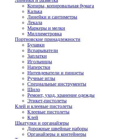
Линейки и разметка
Копиры, копировальная бумага
Калька
Линейки и сантиметры
Лекала
Маркеры и мелки
Миллиметровка
Портновские принадлежности
Булавки
Вспарыватели
Заплатки
Игольницы
Наперстки
Нитевдеватели и пинцеты
Ручные иглы
Специальные инструменты
Шило
Ремонт, уход, хранение одежды
Этикет-пистолеты
Клей и клеевые пистолеты
Клеевые пистолеты
Клей
Шкатулки и органайзеры
Дорожные швейные наборы
Органайзеры и контейнеры