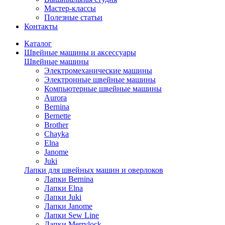
Мастер-классы
Полезные статьи
Контакты
Каталог
Швейные машины и аксессуары
Швейные машины
Электромеханические машины
Электронные швейные машины
Компьютерные швейные машины
Aurora
Bernina
Bernette
Brother
Chayka
Elna
Janome
Juki
Лапки для швейных машин и оверлоков
Лапки Bernina
Лапки Elna
Лапки Juki
Лапки Janome
Лапки Sew Line
Лапки Merrylock