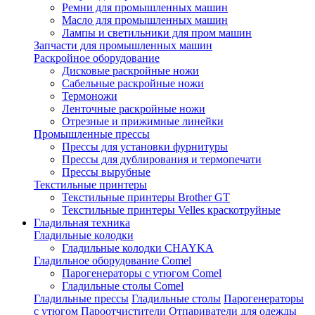
Ремни для промышленных машин
Масло для промышленных машин
Лампы и светильники для пром машин
Запчасти для промышленных машин
Раскройное оборудование
Дисковые раскройные ножи
Сабельные раскройные ножи
Термоножи
Ленточные раскройные ножи
Отрезные и прижимные линейки
Промышленные прессы
Прессы для установки фурнитуры
Прессы для дублирования и термопечати
Прессы вырубные
Текстильные принтеры
Текстильные принтеры Brother GT
Текстильные принтеры Velles краскотруйные
Гладильная техника
Гладильные колодки
Гладильные колодки CHAYKA
Гладильное оборудование Comel
Парогенераторы с утюгом Comel
Гладильные столы Comel
Гладильные прессы
Гладильные столы
Парогенераторы
с утюгом
Пароотчистители
Отпариватели для одежды