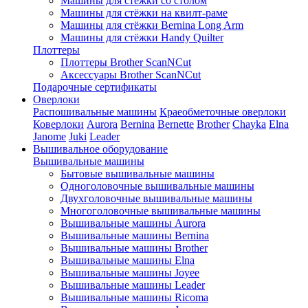
Машины для стёжки со столом
Машины для стёжки на квилт-раме
Машины для стёжки Bernina Long Arm
Машины для стёжки Handy Quilter
Плоттеры
Плоттеры Brother ScanNCut
Аксессуары Brother ScanNCut
Подарочные сертификаты
Оверлоки
Распошивальные машины
Краеобметочные оверлоки
Коверлоки
Aurora
Bernina
Bernette
Brother
Chayka
Elna
Janome
Juki
Leader
Вышивальное оборудование
Вышивальные машины
Бытовые вышивальные машины
Одноголовочные вышивальные машины
Двухголовочные вышивальные машины
Многоголовочные вышивальные машины
Вышивальные машины Aurora
Вышивальные машины Bernina
Вышивальные машины Brother
Вышивальные машины Elna
Вышивальные машины Joyee
Вышивальные машины Leader
Вышивальные машины Ricoma