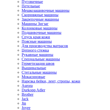
Пуговичные
Петельные
Мешкозашивочные машины
Скорняжные машины
Закрепочные машины
Машины Зигзаг
Колонковые машины
Подшивочные машины
Спуск края кожи
Поясные машины
Для производства матрасов
Цепного стежка
Рукавные машины
Специальные машины
Герметизация швов
Вышивальные
Стегальные машины
Мокасиновые
Нарезка бейки, лент, стропы, кожи
Aurora
Durkopp Adler
Brother
Jack
Jin
Joyee