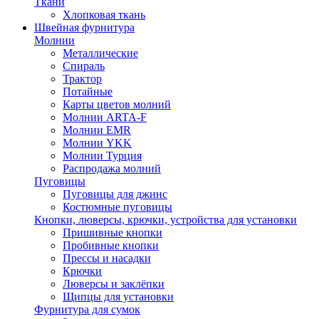
Ткани
Хлопковая ткань
Швейная фурнитура
Молнии
Металлические
Спираль
Трактор
Потайные
Карты цветов молний
Молнии ARTA-F
Молнии EMR
Молнии YKK
Молнии Турция
Распродажа молний
Пуговицы
Пуговицы для джинс
Костюмные пуговицы
Кнопки, люверсы, крючки, устройства для установки
Пришивные кнопки
Пробивные кнопки
Прессы и насадки
Крючки
Люверсы и заклёпки
Щипцы для установки
Фурнитура для сумок