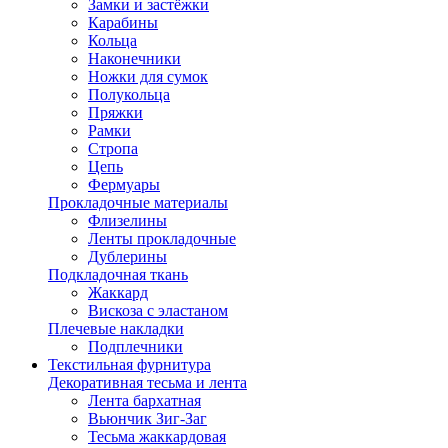
Замки и застёжки
Карабины
Кольца
Наконечники
Ножки для сумок
Полукольца
Пряжки
Рамки
Стропа
Цепь
Фермуары
Прокладочные материалы
Флизелины
Ленты прокладочные
Дублерины
Подкладочная ткань
Жаккард
Вискоза с эластаном
Плечевые накладки
Подплечники
Текстильная фурнитура
Декоративная тесьма и лента
Лента бархатная
Вьюнчик Зиг-Заг
Тесьма жаккардовая