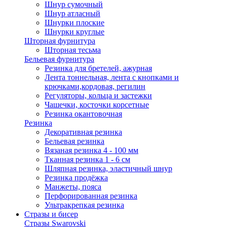
Шнур сумочный
Шнур атласный
Шнурки плоские
Шнурки круглые
Шторная фурнитура
Шторная тесьма
Бельевая фурнитура
Резинка для бретелей, ажурная
Лента тоннельная, лента с кнопками и
крючками,кордовая, регилин
Регуляторы, кольца и застежки
Чашечки, косточки корсетные
Резинка окантовочная
Резинка
Декоративная резинка
Бельевая резинка
Вязаная резинка 4 - 100 мм
Тканная резинка 1 - 6 см
Шляпная резинка, эластичный шнур
Резинка продёжка
Манжеты, пояса
Перфорированная резинка
Ультракрепкая резинка
Стразы и бисер
Стразы Swarovski