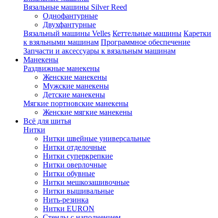
Вязальные машины Silver Reed
Однофантурные
Двухфантурные
Вязальный машины Velles
Кеттельные машины
Каретки
к взяльными машинам
Программное обеспечение
Запчасти и аксессуары к вязальным машинам
Манекены
Раздвижные манекены
Женские манекены
Мужские манекены
Детские манекены
Мягкие портновские манекены
Женские мягкие манекены
Всё для шитья
Нитки
Нитки швейные универсальные
Нитки отделочные
Нитки суперкрепкие
Нитки оверлочные
Нитки обувные
Нитки мешкозашивочные
Нитки вышивальные
Нить-резинка
Нитки EURON
Стенды с наполнением