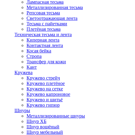
Лампасная тесьма
Металлизированная тесьма
Репсовая тесьма
Светоотражающая лента
Тесьма с пайетками
Плетёная тесьма
Техническая тесьма и лента
Киперная лента
Контактная лента
Косая бейка
Стропа
Трансфер для кожи
Кант
Кружева
Кружево стрейч
Кружево плетёное
Кружево на сетке
Кружево капроновое
Кружево и шитьё
Кружево гипюр
Шнуры
Металлизированные шнуры
Шнур ХБ
Шнур вощёный
Шнур мебельный