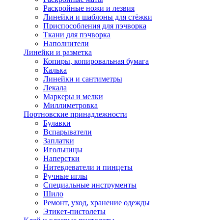
Раскройные ножи и лезвия
Линейки и шаблоны для стёжки
Приспособления для пэчворка
Ткани для пэчворка
Наполнители
Линейки и разметка
Копиры, копировальная бумага
Калька
Линейки и сантиметры
Лекала
Маркеры и мелки
Миллиметровка
Портновские принадлежности
Булавки
Вспарыватели
Заплатки
Игольницы
Наперстки
Нитевдеватели и пинцеты
Ручные иглы
Специальные инструменты
Шило
Ремонт, уход, хранение одежды
Этикет-пистолеты