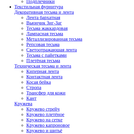
Подплечники
Текстильная фурнитура
Декоративная тесьма и лента
Лента бархатная
Вьюнчик Зиг-Заг
Тесьма жаккардовая
Лампасная тесьма
Металлизированная тесьма
Репсовая тесьма
Светоотражающая лента
Тесьма с пайетками
Плетёная тесьма
Техническая тесьма и лента
Киперная лента
Контактная лента
Косая бейка
Стропа
Трансфер для кожи
Кант
Кружева
Кружево стрейч
Кружево плетёное
Кружево на сетке
Кружево капроновое
Кружево и шитьё