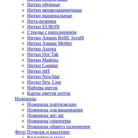
Нитки обувные
Нитки мешкозашивочные
Нитки вышивальные
Нить-резинка
Нитки EURON
Стенды с наполнением
Нитки Amann Belfil, Serafil
Нитки Amann Mettler
Нитки Aurora
Нитки Dor Tak
Нитки Madeira
Нитки Gamma
Нитки mH
Нитки NewStar
Нитки Sew Line
Наборы ниток
Карты цветов ниток
Ножницы
Ножницы портновские
Ножницы для вышивания
Ножницы зиг-заг
Ножницы снипперы
Ножницы общего назначения
Фетр
Пэчворк и квилтинг
Раскройные маты