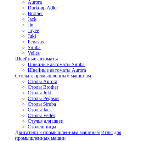
Aurora
Durkopp Adler
Brother
Jack
Jin
Joyee
Juki
Pegasus
Siruba
Velles
Швейные автоматы
Швейные автоматы Siruba
Швейные автоматы Aurora
Столы к промышленным машинам
Столы Aurora
Столы Brother
Столы Juki
Столы Pegasus
Столы Siruba
Столы Jack
Столы Velles
Стулья для швеи
Столешницы
Двигатели к промышленным машинам
Иглы для
промышленных машин