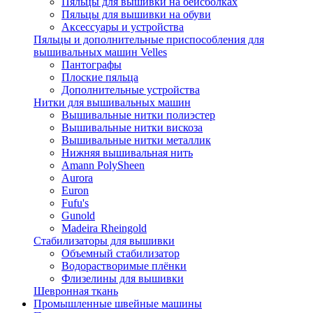
Пяльцы для вышивки на бейсболках
Пяльцы для вышивки на обуви
Аксессуары и устройства
Пяльцы и дополнительные приспособления для
вышивальных машин Velles
Пантографы
Плоские пяльца
Дополнительные устройства
Нитки для вышивальных машин
Вышивальные нитки полиэстер
Вышивальные нитки вискоза
Вышивальные нитки металлик
Нижняя вышивальная нить
Amann PolySheen
Aurora
Euron
Fufu's
Gunold
Madeira Rheingold
Стабилизаторы для вышивки
Объемный стабилизатор
Водорастворимые плёнки
Флизелины для вышивки
Шевронная ткань
Промышленные швейные машины