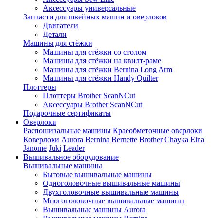
Аксессуары универсальные
Запчасти для швейных машин и оверлоков
Двигатели
Детали
Машины для стёжки
Машины для стёжки со столом
Машины для стёжки на квилт-раме
Машины для стёжки Bernina Long Arm
Машины для стёжки Handy Quilter
Плоттеры
Плоттеры Brother ScanNCut
Аксессуары Brother ScanNCut
Подарочные сертификаты
Оверлоки
Распошивальные машины
Краеобметочные оверлоки
Коверлоки
Aurora
Bernina
Bernette
Brother
Chayka
Elna
Janome
Juki
Leader
Вышивальное оборудование
Вышивальные машины
Бытовые вышивальные машины
Одноголовочные вышивальные машины
Двухголовочные вышивальные машины
Многоголовочные вышивальные машины
Вышивальные машины Aurora