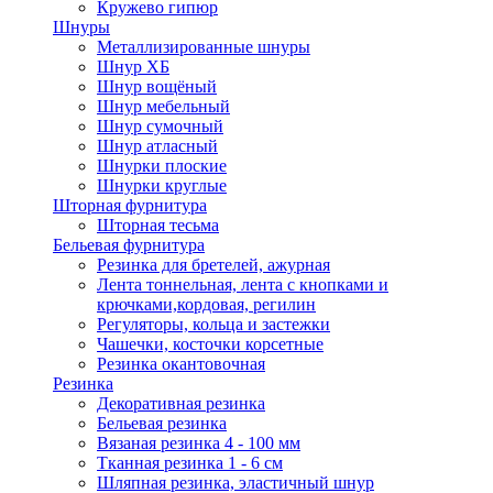
Кружево гипюр
Шнуры
Металлизированные шнуры
Шнур ХБ
Шнур вощёный
Шнур мебельный
Шнур сумочный
Шнур атласный
Шнурки плоские
Шнурки круглые
Шторная фурнитура
Шторная тесьма
Бельевая фурнитура
Резинка для бретелей, ажурная
Лента тоннельная, лента с кнопками и
крючками,кордовая, регилин
Регуляторы, кольца и застежки
Чашечки, косточки корсетные
Резинка окантовочная
Резинка
Декоративная резинка
Бельевая резинка
Вязаная резинка 4 - 100 мм
Тканная резинка 1 - 6 см
Шляпная резинка, эластичный шнур