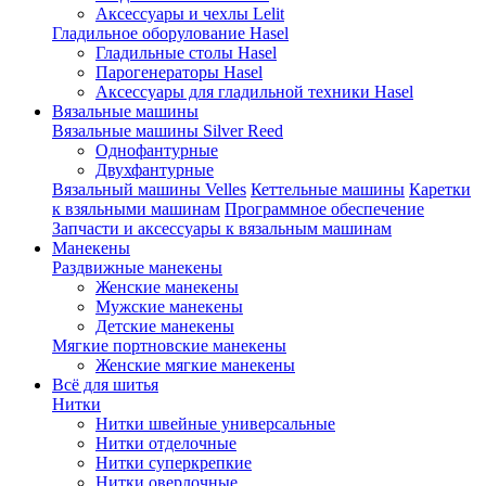
Аксессуары и чехлы Lelit
Гладильное оборулование Hasel
Гладильные столы Hasel
Парогенераторы Hasel
Аксессуары для гладильной техники Hasel
Вязальные машины
Вязальные машины Silver Reed
Однофантурные
Двухфантурные
Вязальный машины Velles
Кеттельные машины
Каретки
к взяльными машинам
Программное обеспечение
Запчасти и аксессуары к вязальным машинам
Манекены
Раздвижные манекены
Женские манекены
Мужские манекены
Детские манекены
Мягкие портновские манекены
Женские мягкие манекены
Всё для шитья
Нитки
Нитки швейные универсальные
Нитки отделочные
Нитки суперкрепкие
Нитки оверлочные