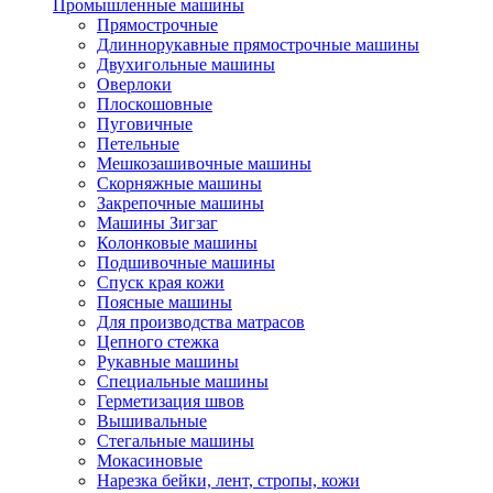
Промышленные машины
Прямострочные
Длиннорукавные прямострочные машины
Двухигольные машины
Оверлоки
Плоскошовные
Пуговичные
Петельные
Мешкозашивочные машины
Скорняжные машины
Закрепочные машины
Машины Зигзаг
Колонковые машины
Подшивочные машины
Спуск края кожи
Поясные машины
Для производства матрасов
Цепного стежка
Рукавные машины
Специальные машины
Герметизация швов
Вышивальные
Стегальные машины
Мокасиновые
Нарезка бейки, лент, стропы, кожи