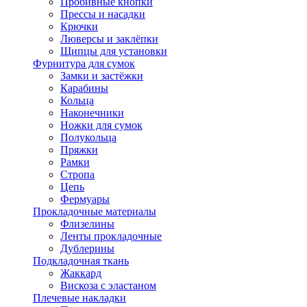
Пробивные кнопки
Прессы и насадки
Крючки
Люверсы и заклёпки
Щипцы для установки
Фурнитура для сумок
Замки и застёжки
Карабины
Кольца
Наконечники
Ножки для сумок
Полукольца
Пряжки
Рамки
Стропа
Цепь
Фермуары
Прокладочные материалы
Флизелины
Ленты прокладочные
Дублерины
Подкладочная ткань
Жаккард
Вискоза с эластаном
Плечевые накладки