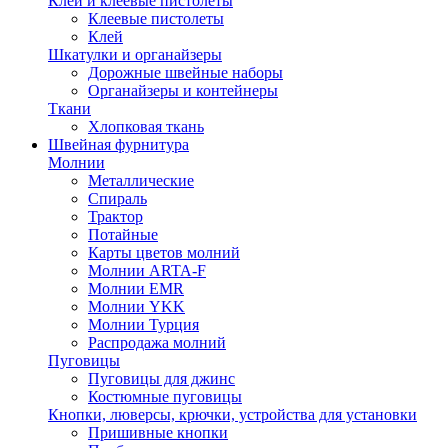
Клей и клеевые пистолеты
Клеевые пистолеты
Клей
Шкатулки и органайзеры
Дорожные швейные наборы
Органайзеры и контейнеры
Ткани
Хлопковая ткань
Швейная фурнитура
Молнии
Металлические
Спираль
Трактор
Потайные
Карты цветов молний
Молнии ARTA-F
Молнии EMR
Молнии YKK
Молнии Турция
Распродажа молний
Пуговицы
Пуговицы для джинс
Костюмные пуговицы
Кнопки, люверсы, крючки, устройства для установки
Пришивные кнопки