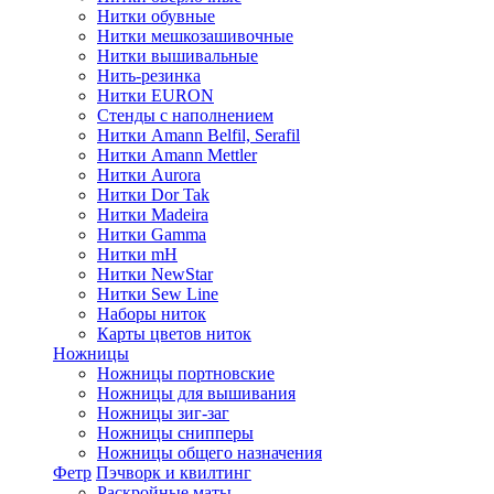
Нитки обувные
Нитки мешкозашивочные
Нитки вышивальные
Нить-резинка
Нитки EURON
Стенды с наполнением
Нитки Amann Belfil, Serafil
Нитки Amann Mettler
Нитки Aurora
Нитки Dor Tak
Нитки Madeira
Нитки Gamma
Нитки mH
Нитки NewStar
Нитки Sew Line
Наборы ниток
Карты цветов ниток
Ножницы
Ножницы портновские
Ножницы для вышивания
Ножницы зиг-заг
Ножницы снипперы
Ножницы общего назначения
Фетр
Пэчворк и квилтинг
Раскройные маты