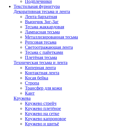
Подплечники
Текстильная фурнитура
Декоративная тесьма и лента
Лента бархатная
Вьюнчик Зиг-Заг
Тесьма жаккардовая
Лампасная тесьма
Металлизированная тесьма
Репсовая тесьма
Светоотражающая лента
Тесьма с пайетками
Плетёная тесьма
Техническая тесьма и лента
Киперная лента
Контактная лента
Косая бейка
Стропа
Трансфер для кожи
Кант
Кружева
Кружево стрейч
Кружево плетёное
Кружево на сетке
Кружево капроновое
Кружево и шитьё