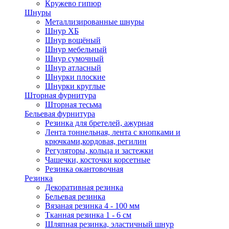
Кружево гипюр
Шнуры
Металлизированные шнуры
Шнур ХБ
Шнур вощёный
Шнур мебельный
Шнур сумочный
Шнур атласный
Шнурки плоские
Шнурки круглые
Шторная фурнитура
Шторная тесьма
Бельевая фурнитура
Резинка для бретелей, ажурная
Лента тоннельная, лента с кнопками и
крючками,кордовая, регилин
Регуляторы, кольца и застежки
Чашечки, косточки корсетные
Резинка окантовочная
Резинка
Декоративная резинка
Бельевая резинка
Вязаная резинка 4 - 100 мм
Тканная резинка 1 - 6 см
Шляпная резинка, эластичный шнур