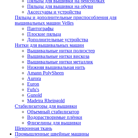
Пяльцы для вышивки на бейсболках
Пяльцы для вышивки на обуви
Аксессуары и устройства
Пяльцы и дополнительные приспособления для
вышивальных машин Velles
Пантографы
Плоские пяльца
Дополнительные устройства
Нитки для вышивальных машин
Вышивальные нитки полиэстер
Вышивальные нитки вискоза
Вышивальные нитки металлик
Нижняя вышивальная нить
Amann PolySheen
Aurora
Euron
Fufu's
Gunold
Madeira Rheingold
Стабилизаторы для вышивки
Объемный стабилизатор
Водорастворимые плёнки
Флизелины для вышивки
Шевронная ткань
Промышленные швейные машины