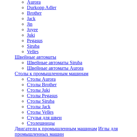
Aurora
Durkopp Adler
Brother
Jack
Jin
Joyee
Juki
Pegasus
Siruba
Velles
Швейные автоматы
Швейные автоматы Siruba
Швейные автоматы Aurora
Столы к промышленным машинам
Столы Aurora
Столы Brother
Столы Juki
Столы Pegasus
Столы Siruba
Столы Jack
Столы Velles
Стулья для швеи
Столешницы
Двигатели к промышленным машинам
Иглы для
промышленных машин