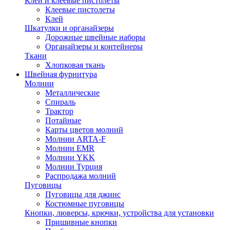
Клей и клеевые пистолеты
Клеевые пистолеты
Клей
Шкатулки и органайзеры
Дорожные швейные наборы
Органайзеры и контейнеры
Ткани
Хлопковая ткань
Швейная фурнитура
Молнии
Металлические
Спираль
Трактор
Потайные
Карты цветов молний
Молнии ARTA-F
Молнии EMR
Молнии YKK
Молнии Турция
Распродажа молний
Пуговицы
Пуговицы для джинс
Костюмные пуговицы
Кнопки, люверсы, крючки, устройства для установки
Пришивные кнопки