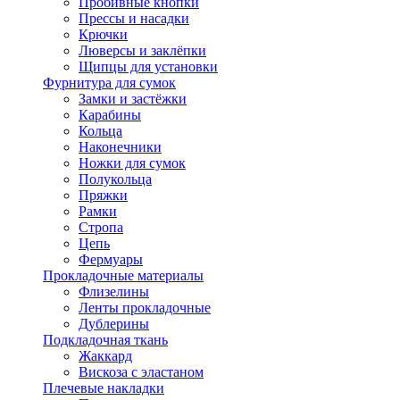
Пробивные кнопки
Прессы и насадки
Крючки
Люверсы и заклёпки
Щипцы для установки
Фурнитура для сумок
Замки и застёжки
Карабины
Кольца
Наконечники
Ножки для сумок
Полукольца
Пряжки
Рамки
Стропа
Цепь
Фермуары
Прокладочные материалы
Флизелины
Ленты прокладочные
Дублерины
Подкладочная ткань
Жаккард
Вискоза с эластаном
Плечевые накладки