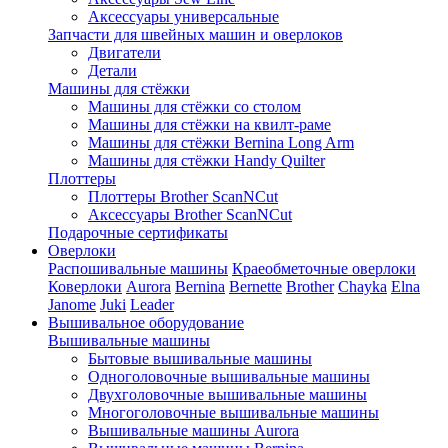
Аксессуары универсальные
Запчасти для швейных машин и оверлоков
Двигатели
Детали
Машины для стёжки
Машины для стёжки со столом
Машины для стёжки на квилт-раме
Машины для стёжки Bernina Long Arm
Машины для стёжки Handy Quilter
Плоттеры
Плоттеры Brother ScanNCut
Аксессуары Brother ScanNCut
Подарочные сертификаты
Оверлоки
Распошивальные машины
Краеобметочные оверлоки
Коверлоки
Aurora
Bernina
Bernette
Brother
Chayka
Elna
Janome
Juki
Leader
Вышивальное оборудование
Вышивальные машины
Бытовые вышивальные машины
Одноголовочные вышивальные машины
Двухголовочные вышивальные машины
Многоголовочные вышивальные машины
Вышивальные машины Aurora