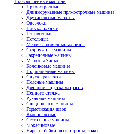
Промышленные машины
Прямострочные
Длиннорукавные прямострочные машины
Двухигольные машины
Оверлоки
Плоскошовные
Пуговичные
Петельные
Мешкозашивочные машины
Скорняжные машины
Закрепочные машины
Машины Зигзаг
Колонковые машины
Подшивочные машины
Спуск края кожи
Поясные машины
Для производства матрасов
Цепного стежка
Рукавные машины
Специальные машины
Герметизация швов
Вышивальные
Стегальные машины
Мокасиновые
Нарезка бейки, лент, стропы, кожи