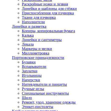
Раскройные ножи и лезвия
Линейки и шаблоны для стёжки
Приспособления для пэчворка
Ткани для пэчворка
Наполнители
Линейки и разметка
Копиры, копировальная бумага
Калька
Линейки и сантиметры
Лекала
Маркеры и мелки
Миллиметровка
Портновские принадлежности
Булавки
Вспарыватели
Заплатки
Игольницы
Наперстки
Нитевдеватели и пинцеты
Ручные иглы
Специальные инструменты
Шило
Ремонт, уход, хранение одежды
Этикет-пистолеты