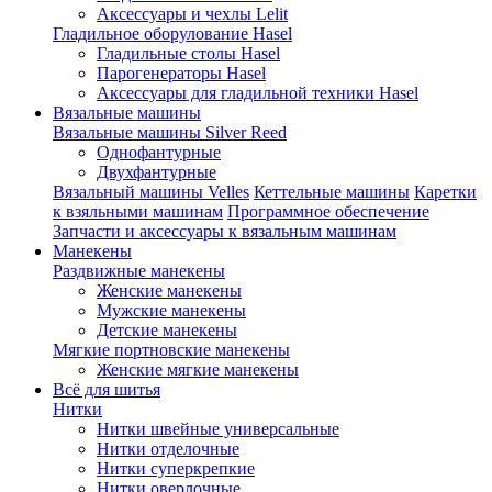
Аксессуары и чехлы Lelit
Гладильное оборулование Hasel
Гладильные столы Hasel
Парогенераторы Hasel
Аксессуары для гладильной техники Hasel
Вязальные машины
Вязальные машины Silver Reed
Однофантурные
Двухфантурные
Вязальный машины Velles
Кеттельные машины
Каретки
к взяльными машинам
Программное обеспечение
Запчасти и аксессуары к вязальным машинам
Манекены
Раздвижные манекены
Женские манекены
Мужские манекены
Детские манекены
Мягкие портновские манекены
Женские мягкие манекены
Всё для шитья
Нитки
Нитки швейные универсальные
Нитки отделочные
Нитки суперкрепкие
Нитки оверлочные