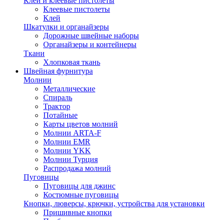
Клей и клеевые пистолеты
Клеевые пистолеты
Клей
Шкатулки и органайзеры
Дорожные швейные наборы
Органайзеры и контейнеры
Ткани
Хлопковая ткань
Швейная фурнитура
Молнии
Металлические
Спираль
Трактор
Потайные
Карты цветов молний
Молнии ARTA-F
Молнии EMR
Молнии YKK
Молнии Турция
Распродажа молний
Пуговицы
Пуговицы для джинс
Костюмные пуговицы
Кнопки, люверсы, крючки, устройства для установки
Пришивные кнопки