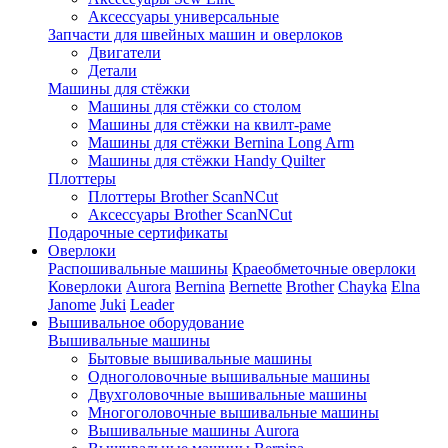
Аксессуары универсальные
Запчасти для швейных машин и оверлоков
Двигатели
Детали
Машины для стёжки
Машины для стёжки со столом
Машины для стёжки на квилт-раме
Машины для стёжки Bernina Long Arm
Машины для стёжки Handy Quilter
Плоттеры
Плоттеры Brother ScanNCut
Аксессуары Brother ScanNCut
Подарочные сертификаты
Оверлоки
Распошивальные машины
Краеобметочные оверлоки
Коверлоки
Aurora
Bernina
Bernette
Brother
Chayka
Elna
Janome
Juki
Leader
Вышивальное оборудование
Вышивальные машины
Бытовые вышивальные машины
Одноголовочные вышивальные машины
Двухголовочные вышивальные машины
Многоголовочные вышивальные машины
Вышивальные машины Aurora