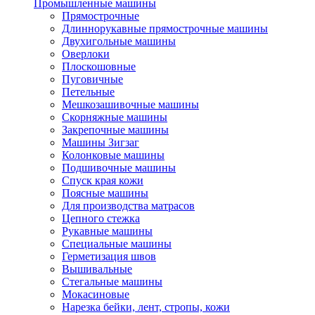
Промышленные машины
Прямострочные
Длиннорукавные прямострочные машины
Двухигольные машины
Оверлоки
Плоскошовные
Пуговичные
Петельные
Мешкозашивочные машины
Скорняжные машины
Закрепочные машины
Машины Зигзаг
Колонковые машины
Подшивочные машины
Спуск края кожи
Поясные машины
Для производства матрасов
Цепного стежка
Рукавные машины
Специальные машины
Герметизация швов
Вышивальные
Стегальные машины
Мокасиновые
Нарезка бейки, лент, стропы, кожи