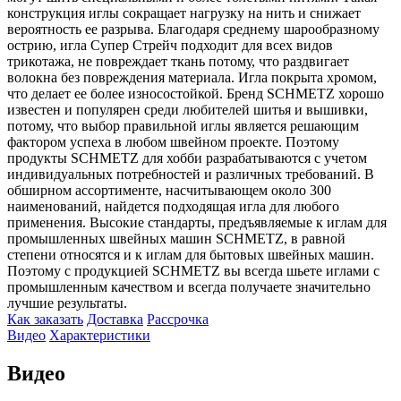
конструкция иглы сокращает нагрузку на нить и снижает
вероятность ее разрыва. Благодаря среднему шарообразному
острию, игла Супер Стрейч подходит для всех видов
трикотажа, не повреждает ткань потому, что раздвигает
волокна без повреждения материала. Игла покрыта хромом,
что делает ее более износостойкой. Бренд SCHMETZ хорошо
известен и популярен среди любителей шитья и вышивки,
потому, что выбор правильной иглы является решающим
фактором успеха в любом швейном проекте. Поэтому
продукты SCHMETZ для хобби разрабатываются с учетом
индивидуальных потребностей и различных требований. В
обширном ассортименте, насчитывающем около 300
наименований, найдется подходящая игла для любого
применения. Высокие стандарты, предъявляемые к иглам для
промышленных швейных машин SCHMETZ, в равной
степени относятся и к иглам для бытовых швейных машин.
Поэтому с продукцией SCHMETZ вы всегда шьете иглами с
промышленным качеством и всегда получаете значительно
лучшие результаты.
Как заказать
Доставка
Рассрочка
Видео
Характеристики
Видео