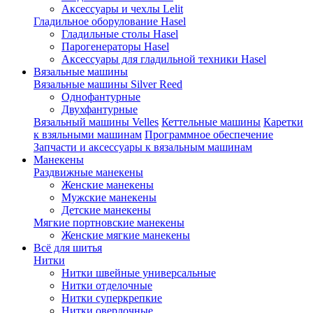
Аксессуары и чехлы Lelit
Гладильное оборулование Hasel
Гладильные столы Hasel
Парогенераторы Hasel
Аксессуары для гладильной техники Hasel
Вязальные машины
Вязальные машины Silver Reed
Однофантурные
Двухфантурные
Вязальный машины Velles
Кеттельные машины
Каретки
к взяльными машинам
Программное обеспечение
Запчасти и аксессуары к вязальным машинам
Манекены
Раздвижные манекены
Женские манекены
Мужские манекены
Детские манекены
Мягкие портновские манекены
Женские мягкие манекены
Всё для шитья
Нитки
Нитки швейные универсальные
Нитки отделочные
Нитки суперкрепкие
Нитки оверлочные