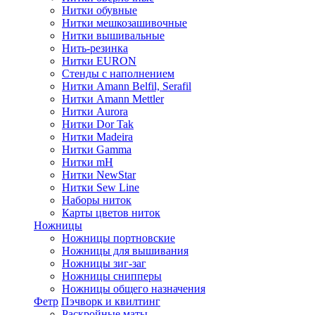
Нитки обувные
Нитки мешкозашивочные
Нитки вышивальные
Нить-резинка
Нитки EURON
Стенды с наполнением
Нитки Amann Belfil, Serafil
Нитки Amann Mettler
Нитки Aurora
Нитки Dor Tak
Нитки Madeira
Нитки Gamma
Нитки mH
Нитки NewStar
Нитки Sew Line
Наборы ниток
Карты цветов ниток
Ножницы
Ножницы портновские
Ножницы для вышивания
Ножницы зиг-заг
Ножницы снипперы
Ножницы общего назначения
Фетр
Пэчворк и квилтинг
Раскройные маты