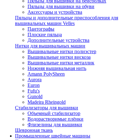
Пяльцы для вышивки на бейсболках
Пяльцы для вышивки на обуви
Аксессуары и устройства
Пяльцы и дополнительные приспособления для
вышивальных машин Velles
Пантографы
Плоские пяльца
Дополнительные устройства
Нитки для вышивальных машин
Вышивальные нитки полиэстер
Вышивальные нитки вискоза
Вышивальные нитки металлик
Нижняя вышивальная нить
Amann PolySheen
Aurora
Euron
Fufu's
Gunold
Madeira Rheingold
Стабилизаторы для вышивки
Объемный стабилизатор
Водорастворимые плёнки
Флизелины для вышивки
Шевронная ткань
Промышленные швейные машины