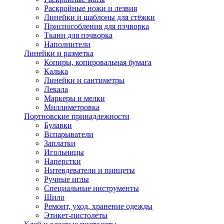
Раскройные ножи и лезвия
Линейки и шаблоны для стёжки
Приспособления для пэчворка
Ткани для пэчворка
Наполнители
Линейки и разметка
Копиры, копировальная бумага
Калька
Линейки и сантиметры
Лекала
Маркеры и мелки
Миллиметровка
Портновские принадлежности
Булавки
Вспарыватели
Заплатки
Игольницы
Наперстки
Нитевдеватели и пинцеты
Ручные иглы
Специальные инструменты
Шило
Ремонт, уход, хранение одежды
Этикет-пистолеты