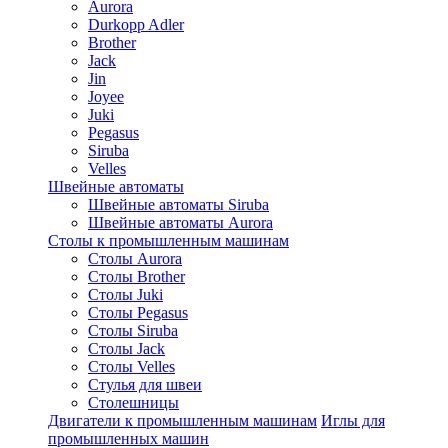
Aurora
Durkopp Adler
Brother
Jack
Jin
Joyee
Juki
Pegasus
Siruba
Velles
Швейные автоматы
Швейные автоматы Siruba
Швейные автоматы Aurora
Столы к промышленным машинам
Столы Aurora
Столы Brother
Столы Juki
Столы Pegasus
Столы Siruba
Столы Jack
Столы Velles
Стулья для швеи
Столешницы
Двигатели к промышленным машинам
Иглы для
промышленных машин