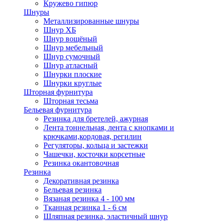
Кружево гипюр
Шнуры
Металлизированные шнуры
Шнур ХБ
Шнур вощёный
Шнур мебельный
Шнур сумочный
Шнур атласный
Шнурки плоские
Шнурки круглые
Шторная фурнитура
Шторная тесьма
Бельевая фурнитура
Резинка для бретелей, ажурная
Лента тоннельная, лента с кнопками и
крючками,кордовая, регилин
Регуляторы, кольца и застежки
Чашечки, косточки корсетные
Резинка окантовочная
Резинка
Декоративная резинка
Бельевая резинка
Вязаная резинка 4 - 100 мм
Тканная резинка 1 - 6 см
Шляпная резинка, эластичный шнур