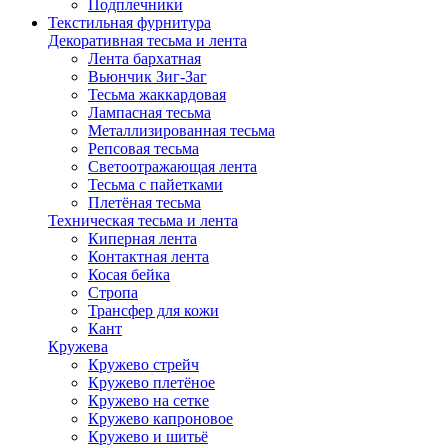
Подплечники
Текстильная фурнитура
Декоративная тесьма и лента
Лента бархатная
Вьюнчик Зиг-Заг
Тесьма жаккардовая
Лампасная тесьма
Металлизированная тесьма
Репсовая тесьма
Светоотражающая лента
Тесьма с пайетками
Плетёная тесьма
Техническая тесьма и лента
Киперная лента
Контактная лента
Косая бейка
Стропа
Трансфер для кожи
Кант
Кружева
Кружево стрейч
Кружево плетёное
Кружево на сетке
Кружево капроновое
Кружево и шитьё