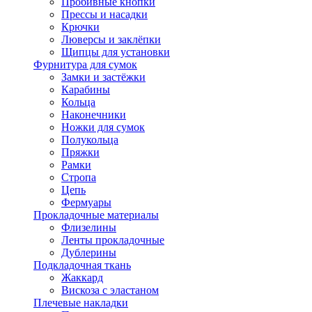
Пробивные кнопки
Прессы и насадки
Крючки
Люверсы и заклёпки
Щипцы для установки
Фурнитура для сумок
Замки и застёжки
Карабины
Кольца
Наконечники
Ножки для сумок
Полукольца
Пряжки
Рамки
Стропа
Цепь
Фермуары
Прокладочные материалы
Флизелины
Ленты прокладочные
Дублерины
Подкладочная ткань
Жаккард
Вискоза с эластаном
Плечевые накладки