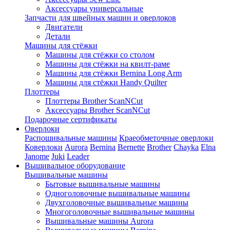
Аксессуары универсальные
Запчасти для швейных машин и оверлоков
Двигатели
Детали
Машины для стёжки
Машины для стёжки со столом
Машины для стёжки на квилт-раме
Машины для стёжки Bernina Long Arm
Машины для стёжки Handy Quilter
Плоттеры
Плоттеры Brother ScanNCut
Аксессуары Brother ScanNCut
Подарочные сертификаты
Оверлоки
Распошивальные машины
Краеобметочные оверлоки
Коверлоки
Aurora
Bernina
Bernette
Brother
Chayka
Elna
Janome
Juki
Leader
Вышивальное оборудование
Вышивальные машины
Бытовые вышивальные машины
Одноголовочные вышивальные машины
Двухголовочные вышивальные машины
Многоголовочные вышивальные машины
Вышивальные машины Aurora