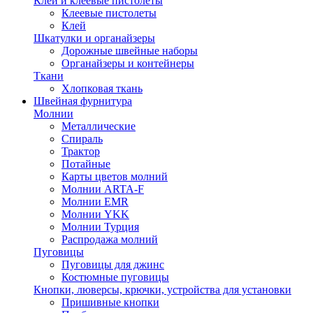
Клей и клеевые пистолеты
Клеевые пистолеты
Клей
Шкатулки и органайзеры
Дорожные швейные наборы
Органайзеры и контейнеры
Ткани
Хлопковая ткань
Швейная фурнитура
Молнии
Металлические
Спираль
Трактор
Потайные
Карты цветов молний
Молнии ARTA-F
Молнии EMR
Молнии YKK
Молнии Турция
Распродажа молний
Пуговицы
Пуговицы для джинс
Костюмные пуговицы
Кнопки, люверсы, крючки, устройства для установки
Пришивные кнопки