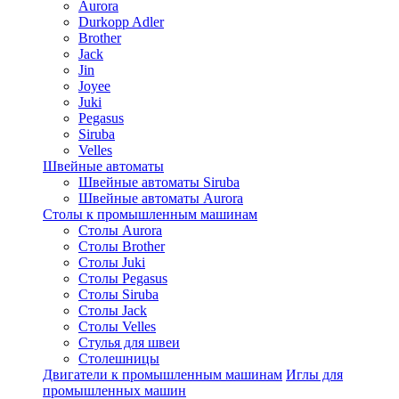
Aurora
Durkopp Adler
Brother
Jack
Jin
Joyee
Juki
Pegasus
Siruba
Velles
Швейные автоматы
Швейные автоматы Siruba
Швейные автоматы Aurora
Столы к промышленным машинам
Столы Aurora
Столы Brother
Столы Juki
Столы Pegasus
Столы Siruba
Столы Jack
Столы Velles
Стулья для швеи
Столешницы
Двигатели к промышленным машинам
Иглы для
промышленных машин