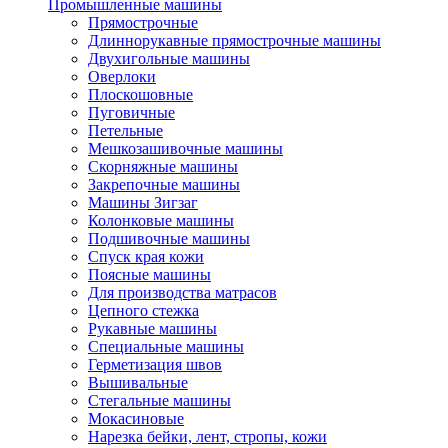
Промышленные машины
Прямострочные
Длиннорукавные прямострочные машины
Двухигольные машины
Оверлоки
Плоскошовные
Пуговичные
Петельные
Мешкозашивочные машины
Скорняжные машины
Закрепочные машины
Машины Зигзаг
Колонковые машины
Подшивочные машины
Спуск края кожи
Поясные машины
Для производства матрасов
Цепного стежка
Рукавные машины
Специальные машины
Герметизация швов
Вышивальные
Стегальные машины
Мокасиновые
Нарезка бейки, лент, стропы, кожи