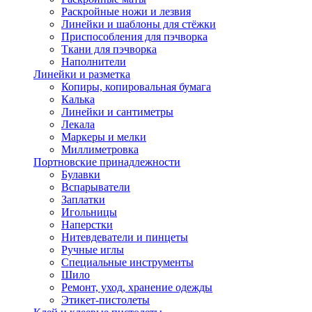
Раскройные ножи и лезвия
Линейки и шаблоны для стёжки
Приспособления для пэчворка
Ткани для пэчворка
Наполнители
Линейки и разметка
Копиры, копировальная бумага
Калька
Линейки и сантиметры
Лекала
Маркеры и мелки
Миллиметровка
Портновские принадлежности
Булавки
Вспарыватели
Заплатки
Игольницы
Наперстки
Нитевдеватели и пинцеты
Ручные иглы
Специальные инструменты
Шило
Ремонт, уход, хранение одежды
Этикет-пистолеты