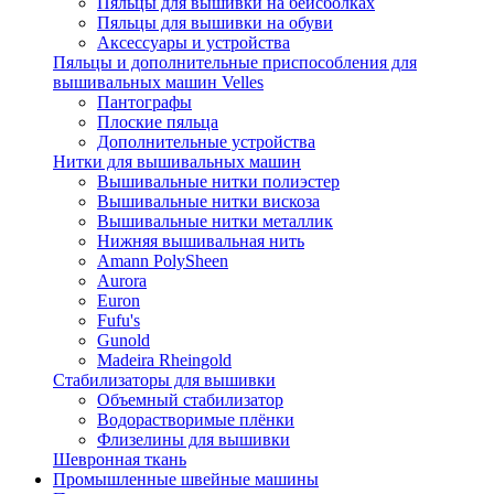
Пяльцы для вышивки на бейсболках
Пяльцы для вышивки на обуви
Аксессуары и устройства
Пяльцы и дополнительные приспособления для
вышивальных машин Velles
Пантографы
Плоские пяльца
Дополнительные устройства
Нитки для вышивальных машин
Вышивальные нитки полиэстер
Вышивальные нитки вискоза
Вышивальные нитки металлик
Нижняя вышивальная нить
Amann PolySheen
Aurora
Euron
Fufu's
Gunold
Madeira Rheingold
Стабилизаторы для вышивки
Объемный стабилизатор
Водорастворимые плёнки
Флизелины для вышивки
Шевронная ткань
Промышленные швейные машины