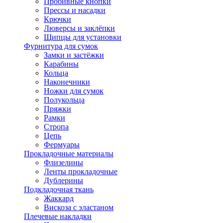
Пробивные кнопки
Прессы и насадки
Крючки
Люверсы и заклёпки
Щипцы для установки
Фурнитура для сумок
Замки и застёжки
Карабины
Кольца
Наконечники
Ножки для сумок
Полукольца
Пряжки
Рамки
Стропа
Цепь
Фермуары
Прокладочные материалы
Флизелины
Ленты прокладочные
Дублерины
Подкладочная ткань
Жаккард
Вискоза с эластаном
Плечевые накладки