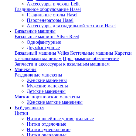
Аксессуары и чехлы Lelit
Гладильное оборулование Hasel
Гладильные столы Hasel
Парогенераторы Hasel
Аксессуары для гладильной техники Hasel
Вязальные машины
Вязальные машины Silver Reed
Однофантурные
Двухфантурные
Вязальный машины Velles
Кеттельные машины
Каретки
к взяльными машинам
Программное обеспечение
Запчасти и аксессуары к вязальным машинам
Манекены
Раздвижные манекены
Женские манекены
Мужские манекены
Детские манекены
Мягкие портновские манекены
Женские мягкие манекены
Всё для шитья
Нитки
Нитки швейные универсальные
Нитки отделочные
Нитки суперкрепкие
Нитки оверлочные