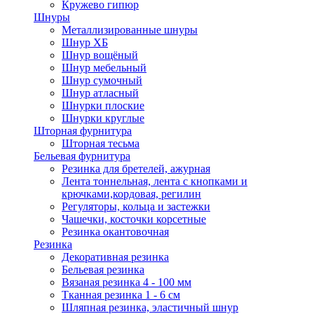
Кружево гипюр
Шнуры
Металлизированные шнуры
Шнур ХБ
Шнур вощёный
Шнур мебельный
Шнур сумочный
Шнур атласный
Шнурки плоские
Шнурки круглые
Шторная фурнитура
Шторная тесьма
Бельевая фурнитура
Резинка для бретелей, ажурная
Лента тоннельная, лента с кнопками и
крючками,кордовая, регилин
Регуляторы, кольца и застежки
Чашечки, косточки корсетные
Резинка окантовочная
Резинка
Декоративная резинка
Бельевая резинка
Вязаная резинка 4 - 100 мм
Тканная резинка 1 - 6 см
Шляпная резинка, эластичный шнур