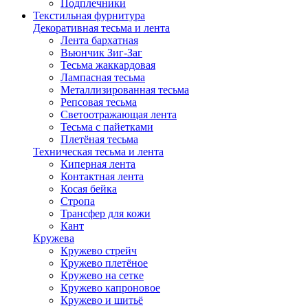
Подплечники
Текстильная фурнитура
Декоративная тесьма и лента
Лента бархатная
Вьюнчик Зиг-Заг
Тесьма жаккардовая
Лампасная тесьма
Металлизированная тесьма
Репсовая тесьма
Светоотражающая лента
Тесьма с пайетками
Плетёная тесьма
Техническая тесьма и лента
Киперная лента
Контактная лента
Косая бейка
Стропа
Трансфер для кожи
Кант
Кружева
Кружево стрейч
Кружево плетёное
Кружево на сетке
Кружево капроновое
Кружево и шитьё