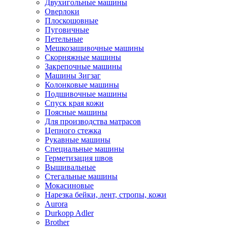
Двухигольные машины
Оверлоки
Плоскошовные
Пуговичные
Петельные
Мешкозашивочные машины
Скорняжные машины
Закрепочные машины
Машины Зигзаг
Колонковые машины
Подшивочные машины
Спуск края кожи
Поясные машины
Для производства матрасов
Цепного стежка
Рукавные машины
Специальные машины
Герметизация швов
Вышивальные
Стегальные машины
Мокасиновые
Нарезка бейки, лент, стропы, кожи
Aurora
Durkopp Adler
Brother