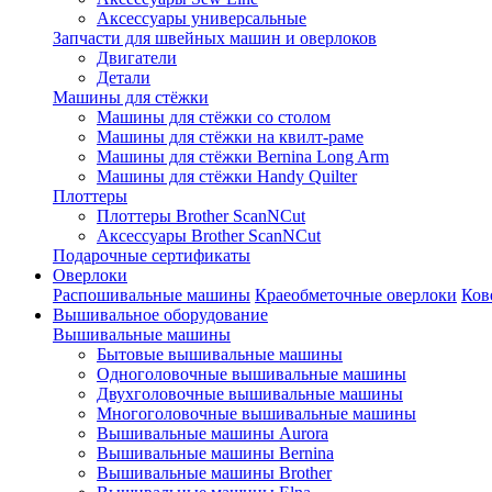
Аксессуары универсальные
Запчасти для швейных машин и оверлоков
Двигатели
Детали
Машины для стёжки
Машины для стёжки со столом
Машины для стёжки на квилт-раме
Машины для стёжки Bernina Long Arm
Машины для стёжки Handy Quilter
Плоттеры
Плоттеры Brother ScanNCut
Аксессуары Brother ScanNCut
Подарочные сертификаты
Оверлоки
Распошивальные машины
Краеобметочные оверлоки
Ков
Вышивальное оборудование
Вышивальные машины
Бытовые вышивальные машины
Одноголовочные вышивальные машины
Двухголовочные вышивальные машины
Многоголовочные вышивальные машины
Вышивальные машины Aurora
Вышивальные машины Bernina
Вышивальные машины Brother