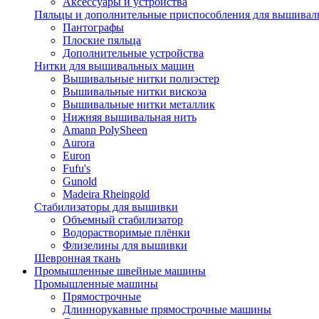
Аксессуары и устройства
Пяльцы и дополнительные приспособления для вышиваль
Пантографы
Плоские пяльца
Дополнительные устройства
Нитки для вышивальных машин
Вышивальные нитки полиэстер
Вышивальные нитки вискоза
Вышивальные нитки металлик
Нижняя вышивальная нить
Amann PolySheen
Aurora
Euron
Fufu's
Gunold
Madeira Rheingold
Стабилизаторы для вышивки
Объемный стабилизатор
Водорастворимые плёнки
Флизелины для вышивки
Шевронная ткань
Промышленные швейные машины
Промышленные машины
Прямострочные
Длиннорукавные прямострочные машины