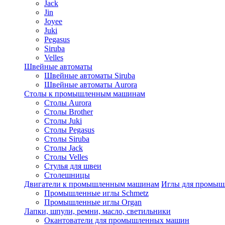
Jack
Jin
Joyee
Juki
Pegasus
Siruba
Velles
Швейные автоматы
Швейные автоматы Siruba
Швейные автоматы Aurora
Столы к промышленным машинам
Столы Aurora
Столы Brother
Столы Juki
Столы Pegasus
Столы Siruba
Столы Jack
Столы Velles
Стулья для швеи
Столешницы
Двигатели к промышленным машинам
Иглы для промы
Промышленные иглы Schmetz
Промышленные иглы Organ
Лапки, шпули, ремни, масло, светильники
Окантователи для промышленных машин