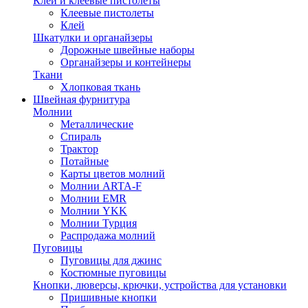
Клей и клеевые пистолеты
Клеевые пистолеты
Клей
Шкатулки и органайзеры
Дорожные швейные наборы
Органайзеры и контейнеры
Ткани
Хлопковая ткань
Швейная фурнитура
Молнии
Металлические
Спираль
Трактор
Потайные
Карты цветов молний
Молнии ARTA-F
Молнии EMR
Молнии YKK
Молнии Турция
Распродажа молний
Пуговицы
Пуговицы для джинс
Костюмные пуговицы
Кнопки, люверсы, крючки, устройства для установки
Пришивные кнопки