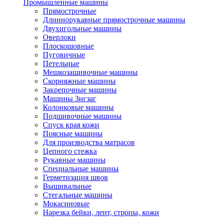
Промышленные машины
Прямострочные
Длиннорукавные прямострочные машины
Двухигольные машины
Оверлоки
Плоскошовные
Пуговичные
Петельные
Мешкозашивочные машины
Скорняжные машины
Закрепочные машины
Машины Зигзаг
Колонковые машины
Подшивочные машины
Спуск края кожи
Поясные машины
Для производства матрасов
Цепного стежка
Рукавные машины
Специальные машины
Герметизация швов
Вышивальные
Стегальные машины
Мокасиновые
Нарезка бейки, лент, стропы, кожи