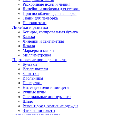
Раскройные ножи и лезвия
Линейки и шаблоны для стёжки
Приспособления для пэчворка
Ткани для пэчворка
Наполнители
Линейки и разметка
Копиры, копировальная бумага
Калька
Линейки и сантиметры
Лекала
Маркеры и мелки
Миллиметровка
Портновские принадлежности
Булавки
Вспарыватели
Заплатки
Игольницы
Наперстки
Нитевдеватели и пинцеты
Ручные иглы
Специальные инструменты
Шило
Ремонт, уход, хранение одежды
Этикет-пистолеты