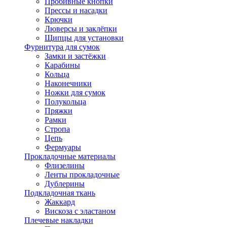
Пробивные кнопки
Прессы и насадки
Крючки
Люверсы и заклёпки
Щипцы для установки
Фурнитура для сумок
Замки и застёжки
Карабины
Кольца
Наконечники
Ножки для сумок
Полукольца
Пряжки
Рамки
Стропа
Цепь
Фермуары
Прокладочные материалы
Флизелины
Ленты прокладочные
Дублерины
Подкладочная ткань
Жаккард
Вискоза с эластаном
Плечевые накладки