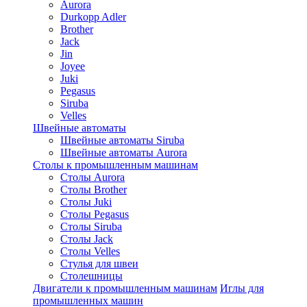
Aurora
Durkopp Adler
Brother
Jack
Jin
Joyee
Juki
Pegasus
Siruba
Velles
Швейные автоматы
Швейные автоматы Siruba
Швейные автоматы Aurora
Столы к промышленным машинам
Столы Aurora
Столы Brother
Столы Juki
Столы Pegasus
Столы Siruba
Столы Jack
Столы Velles
Стулья для швеи
Столешницы
Двигатели к промышленным машинам
Иглы для
промышленных машин