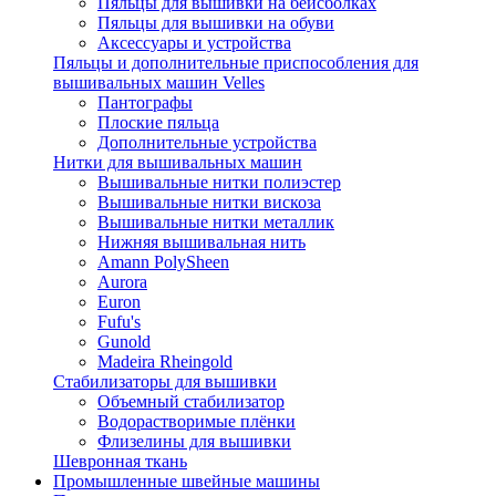
Пяльцы для вышивки на бейсболках
Пяльцы для вышивки на обуви
Аксессуары и устройства
Пяльцы и дополнительные приспособления для
вышивальных машин Velles
Пантографы
Плоские пяльца
Дополнительные устройства
Нитки для вышивальных машин
Вышивальные нитки полиэстер
Вышивальные нитки вискоза
Вышивальные нитки металлик
Нижняя вышивальная нить
Amann PolySheen
Aurora
Euron
Fufu's
Gunold
Madeira Rheingold
Стабилизаторы для вышивки
Объемный стабилизатор
Водорастворимые плёнки
Флизелины для вышивки
Шевронная ткань
Промышленные швейные машины