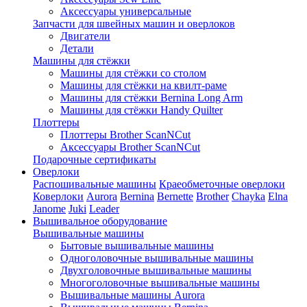
Аксессуары универсальные
Запчасти для швейных машин и оверлоков
Двигатели
Детали
Машины для стёжки
Машины для стёжки со столом
Машины для стёжки на квилт-раме
Машины для стёжки Bernina Long Arm
Машины для стёжки Handy Quilter
Плоттеры
Плоттеры Brother ScanNCut
Аксессуары Brother ScanNCut
Подарочные сертификаты
Оверлоки
Распошивальные машины
Краеобметочные оверлоки
Коверлоки
Aurora
Bernina
Bernette
Brother
Chayka
Elna
Janome
Juki
Leader
Вышивальное оборудование
Вышивальные машины
Бытовые вышивальные машины
Одноголовочные вышивальные машины
Двухголовочные вышивальные машины
Многоголовочные вышивальные машины
Вышивальные машины Aurora