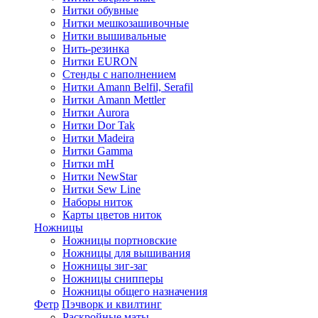
Нитки обувные
Нитки мешкозашивочные
Нитки вышивальные
Нить-резинка
Нитки EURON
Стенды с наполнением
Нитки Amann Belfil, Serafil
Нитки Amann Mettler
Нитки Aurora
Нитки Dor Tak
Нитки Madeira
Нитки Gamma
Нитки mH
Нитки NewStar
Нитки Sew Line
Наборы ниток
Карты цветов ниток
Ножницы
Ножницы портновские
Ножницы для вышивания
Ножницы зиг-заг
Ножницы снипперы
Ножницы общего назначения
Фетр
Пэчворк и квилтинг
Раскройные маты