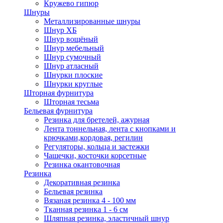
Кружево гипюр
Шнуры
Металлизированные шнуры
Шнур ХБ
Шнур вощёный
Шнур мебельный
Шнур сумочный
Шнур атласный
Шнурки плоские
Шнурки круглые
Шторная фурнитура
Шторная тесьма
Бельевая фурнитура
Резинка для бретелей, ажурная
Лента тоннельная, лента с кнопками и
крючками,кордовая, регилин
Регуляторы, кольца и застежки
Чашечки, косточки корсетные
Резинка окантовочная
Резинка
Декоративная резинка
Бельевая резинка
Вязаная резинка 4 - 100 мм
Тканная резинка 1 - 6 см
Шляпная резинка, эластичный шнур