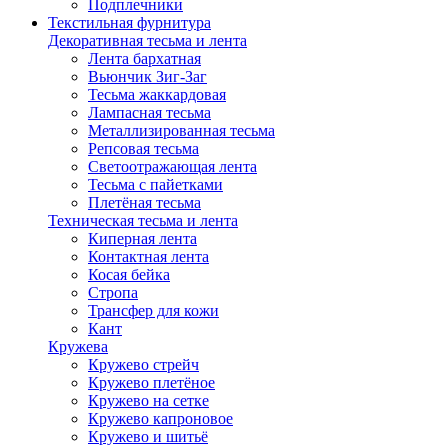
Подплечники
Текстильная фурнитура
Декоративная тесьма и лента
Лента бархатная
Вьюнчик Зиг-Заг
Тесьма жаккардовая
Лампасная тесьма
Металлизированная тесьма
Репсовая тесьма
Светоотражающая лента
Тесьма с пайетками
Плетёная тесьма
Техническая тесьма и лента
Киперная лента
Контактная лента
Косая бейка
Стропа
Трансфер для кожи
Кант
Кружева
Кружево стрейч
Кружево плетёное
Кружево на сетке
Кружево капроновое
Кружево и шитьё