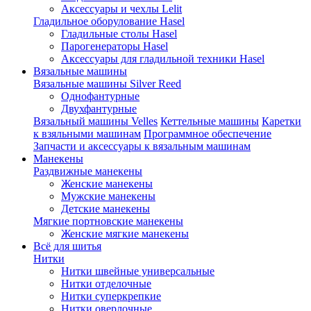
Аксессуары и чехлы Lelit
Гладильное оборулование Hasel
Гладильные столы Hasel
Парогенераторы Hasel
Аксессуары для гладильной техники Hasel
Вязальные машины
Вязальные машины Silver Reed
Однофантурные
Двухфантурные
Вязальный машины Velles
Кеттельные машины
Каретки
к взяльными машинам
Программное обеспечение
Запчасти и аксессуары к вязальным машинам
Манекены
Раздвижные манекены
Женские манекены
Мужские манекены
Детские манекены
Мягкие портновские манекены
Женские мягкие манекены
Всё для шитья
Нитки
Нитки швейные универсальные
Нитки отделочные
Нитки суперкрепкие
Нитки оверлочные