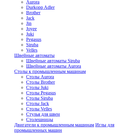
Aurora
Durkopp Adler
Brother
Jack
Jin
Joyee
Juki
Pegasus
Siruba
Velles
Швейные автоматы
Швейные автоматы Siruba
Швейные автоматы Aurora
Столы к промышленным машинам
Столы Aurora
Столы Brother
Столы Juki
Столы Pegasus
Столы Siruba
Столы Jack
Столы Velles
Стулья для швеи
Столешницы
Двигатели к промышленным машинам
Иглы для
промышленных машин