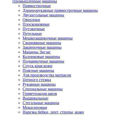
Промышленные машины
Прямострочные
Длиннорукавные прямострочные машины
Двухигольные машины
Оверлоки
Плоскошовные
Пуговичные
Петельные
Мешкозашивочные машины
Скорняжные машины
Закрепочные машины
Машины Зигзаг
Колонковые машины
Подшивочные машины
Спуск края кожи
Поясные машины
Для производства матрасов
Цепного стежка
Рукавные машины
Специальные машины
Герметизация швов
Вышивальные
Стегальные машины
Мокасиновые
Нарезка бейки, лент, стропы, кожи