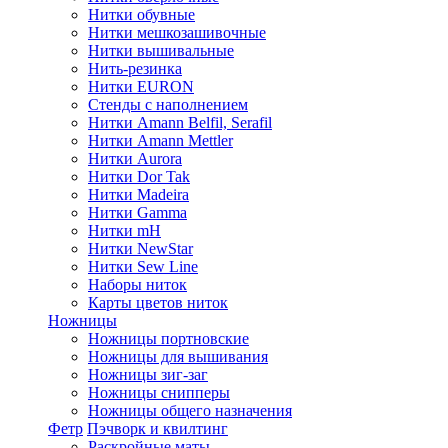
Нитки обувные
Нитки мешкозашивочные
Нитки вышивальные
Нить-резинка
Нитки EURON
Стенды с наполнением
Нитки Amann Belfil, Serafil
Нитки Amann Mettler
Нитки Aurora
Нитки Dor Tak
Нитки Madeira
Нитки Gamma
Нитки mH
Нитки NewStar
Нитки Sew Line
Наборы ниток
Карты цветов ниток
Ножницы
Ножницы портновские
Ножницы для вышивания
Ножницы зиг-заг
Ножницы снипперы
Ножницы общего назначения
Фетр
Пэчворк и квилтинг
Раскройные маты