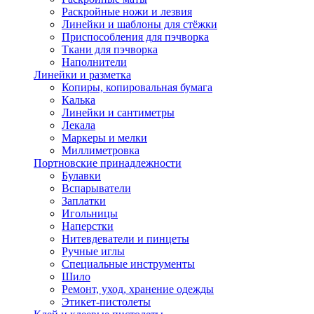
Раскройные ножи и лезвия
Линейки и шаблоны для стёжки
Приспособления для пэчворка
Ткани для пэчворка
Наполнители
Линейки и разметка
Копиры, копировальная бумага
Калька
Линейки и сантиметры
Лекала
Маркеры и мелки
Миллиметровка
Портновские принадлежности
Булавки
Вспарыватели
Заплатки
Игольницы
Наперстки
Нитевдеватели и пинцеты
Ручные иглы
Специальные инструменты
Шило
Ремонт, уход, хранение одежды
Этикет-пистолеты