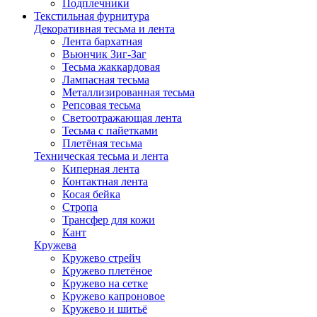
Подплечники
Текстильная фурнитура
Декоративная тесьма и лента
Лента бархатная
Вьюнчик Зиг-Заг
Тесьма жаккардовая
Лампасная тесьма
Металлизированная тесьма
Репсовая тесьма
Светоотражающая лента
Тесьма с пайетками
Плетёная тесьма
Техническая тесьма и лента
Киперная лента
Контактная лента
Косая бейка
Стропа
Трансфер для кожи
Кант
Кружева
Кружево стрейч
Кружево плетёное
Кружево на сетке
Кружево капроновое
Кружево и шитьё