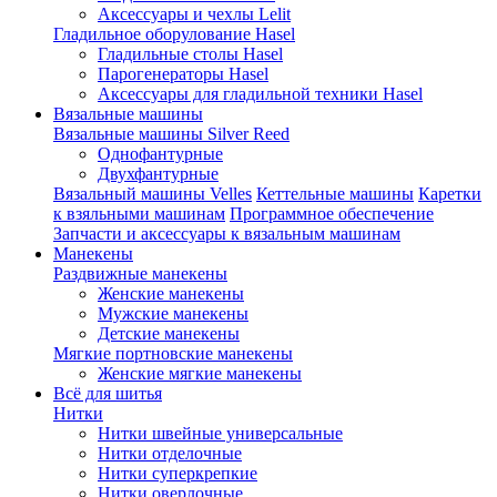
Аксессуары и чехлы Lelit
Гладильное оборулование Hasel
Гладильные столы Hasel
Парогенераторы Hasel
Аксессуары для гладильной техники Hasel
Вязальные машины
Вязальные машины Silver Reed
Однофантурные
Двухфантурные
Вязальный машины Velles
Кеттельные машины
Каретки
к взяльными машинам
Программное обеспечение
Запчасти и аксессуары к вязальным машинам
Манекены
Раздвижные манекены
Женские манекены
Мужские манекены
Детские манекены
Мягкие портновские манекены
Женские мягкие манекены
Всё для шитья
Нитки
Нитки швейные универсальные
Нитки отделочные
Нитки суперкрепкие
Нитки оверлочные