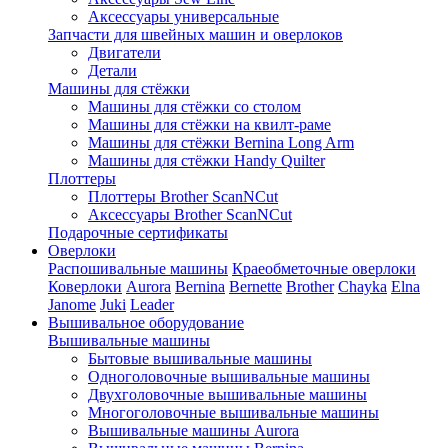
Аксессуары универсальные
Запчасти для швейных машин и оверлоков
Двигатели
Детали
Машины для стёжки
Машины для стёжки со столом
Машины для стёжки на квилт-раме
Машины для стёжки Bernina Long Arm
Машины для стёжки Handy Quilter
Плоттеры
Плоттеры Brother ScanNCut
Аксессуары Brother ScanNCut
Подарочные сертификаты
Оверлоки
Распошивальные машины
Краеобметочные оверлоки
Коверлоки
Aurora
Bernina
Bernette
Brother
Chayka
Elna
Janome
Juki
Leader
Вышивальное оборудование
Вышивальные машины
Бытовые вышивальные машины
Одноголовочные вышивальные машины
Двухголовочные вышивальные машины
Многоголовочные вышивальные машины
Вышивальные машины Aurora