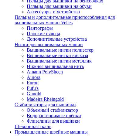
Пяльцы для вышивки на бейсболках
Пяльцы для вышивки на обуви
Аксессуары и устройства
Пяльцы и дополнительные приспособления для
вышивальных машин Velles
Пантографы
Плоские пяльца
Дополнительные устройства
Нитки для вышивальных машин
Вышивальные нитки полиэстер
Вышивальные нитки вискоза
Вышивальные нитки металлик
Нижняя вышивальная нить
Amann PolySheen
Aurora
Euron
Fufu's
Gunold
Madeira Rheingold
Стабилизаторы для вышивки
Объемный стабилизатор
Водорастворимые плёнки
Флизелины для вышивки
Шевронная ткань
Промышленные швейные машины