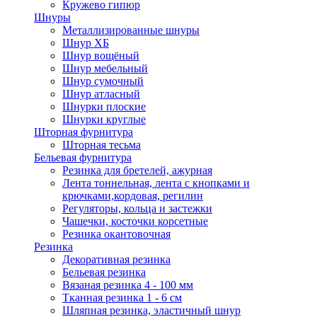
Кружево гипюр
Шнуры
Металлизированные шнуры
Шнур ХБ
Шнур вощёный
Шнур мебельный
Шнур сумочный
Шнур атласный
Шнурки плоские
Шнурки круглые
Шторная фурнитура
Шторная тесьма
Бельевая фурнитура
Резинка для бретелей, ажурная
Лента тоннельная, лента с кнопками и
крючками,кордовая, регилин
Регуляторы, кольца и застежки
Чашечки, косточки корсетные
Резинка окантовочная
Резинка
Декоративная резинка
Бельевая резинка
Вязаная резинка 4 - 100 мм
Тканная резинка 1 - 6 см
Шляпная резинка, эластичный шнур