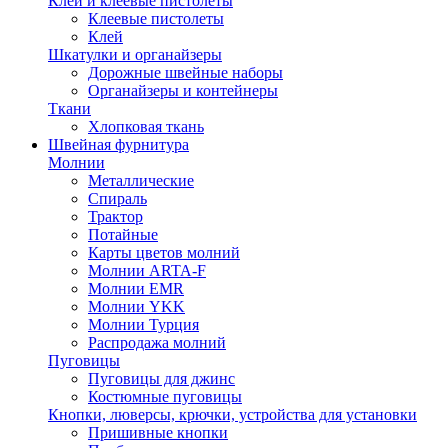
Клей и клеевые пистолеты
Клеевые пистолеты
Клей
Шкатулки и органайзеры
Дорожные швейные наборы
Органайзеры и контейнеры
Ткани
Хлопковая ткань
Швейная фурнитура
Молнии
Металлические
Спираль
Трактор
Потайные
Карты цветов молний
Молнии ARTA-F
Молнии EMR
Молнии YKK
Молнии Турция
Распродажа молний
Пуговицы
Пуговицы для джинс
Костюмные пуговицы
Кнопки, люверсы, крючки, устройства для установки
Пришивные кнопки