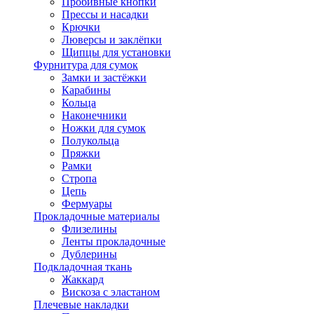
Пробивные кнопки
Прессы и насадки
Крючки
Люверсы и заклёпки
Щипцы для установки
Фурнитура для сумок
Замки и застёжки
Карабины
Кольца
Наконечники
Ножки для сумок
Полукольца
Пряжки
Рамки
Стропа
Цепь
Фермуары
Прокладочные материалы
Флизелины
Ленты прокладочные
Дублерины
Подкладочная ткань
Жаккард
Вискоза с эластаном
Плечевые накладки