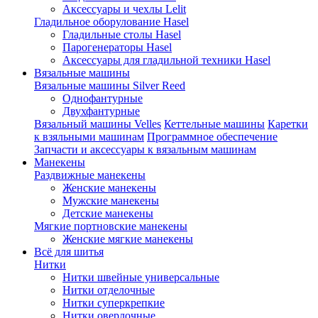
Аксессуары и чехлы Lelit
Гладильное оборулование Hasel
Гладильные столы Hasel
Парогенераторы Hasel
Аксессуары для гладильной техники Hasel
Вязальные машины
Вязальные машины Silver Reed
Однофантурные
Двухфантурные
Вязальный машины Velles
Кеттельные машины
Каретки
к взяльными машинам
Программное обеспечение
Запчасти и аксессуары к вязальным машинам
Манекены
Раздвижные манекены
Женские манекены
Мужские манекены
Детские манекены
Мягкие портновские манекены
Женские мягкие манекены
Всё для шитья
Нитки
Нитки швейные универсальные
Нитки отделочные
Нитки суперкрепкие
Нитки оверлочные