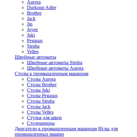
Aurora
Durkopp Adler
Brother
Jack
Jin
Joyee
Juki
Pegasus
Siruba
Velles
Швейные автоматы
Швейные автоматы Siruba
Швейные автоматы Aurora
Столы к промышленным машинам
Столы Aurora
Столы Brother
Столы Juki
Столы Pegasus
Столы Siruba
Столы Jack
Столы Velles
Стулья для швеи
Столешницы
Двигатели к промышленным машинам
Иглы для
промышленных машин