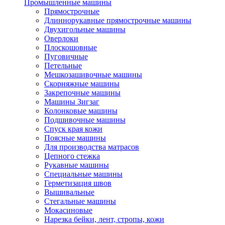
Промышленные машины
Прямострочные
Длиннорукавные прямострочные машины
Двухигольные машины
Оверлоки
Плоскошовные
Пуговичные
Петельные
Мешкозашивочные машины
Скорняжные машины
Закрепочные машины
Машины Зигзаг
Колонковые машины
Подшивочные машины
Спуск края кожи
Поясные машины
Для производства матрасов
Цепного стежка
Рукавные машины
Специальные машины
Герметизация швов
Вышивальные
Стегальные машины
Мокасиновые
Нарезка бейки, лент, стропы, кожи