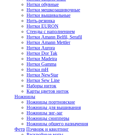
Нитки обувные
Нитки мешкозашивочные
Нитки вышивальные
Нить-резинка
Нитки EURON
Стенды с наполнением
Нитки Amann Belfil, Serafil
Нитки Amann Mettler
Нитки Aurora
Нитки Dor Tak
Нитки Madeira
Нитки Gamma
Нитки mH
Нитки NewStar
Нитки Sew Line
Наборы ниток
Карты цветов ниток
Ножницы
Ножницы портновские
Ножницы для вышивания
Ножницы зиг-заг
Ножницы снипперы
Ножницы общего назначения
Фетр
Пэчворк и квилтинг
Раскройные маты