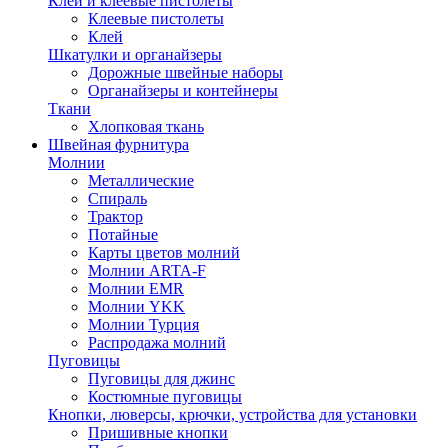
Клей и клеевые пистолеты
Клеевые пистолеты
Клей
Шкатулки и органайзеры
Дорожные швейные наборы
Органайзеры и контейнеры
Ткани
Хлопковая ткань
Швейная фурнитура
Молнии
Металлические
Спираль
Трактор
Потайные
Карты цветов молний
Молнии ARTA-F
Молнии EMR
Молнии YKK
Молнии Турция
Распродажа молний
Пуговицы
Пуговицы для джинс
Костюмные пуговицы
Кнопки, люверсы, крючки, устройства для установки
Пришивные кнопки