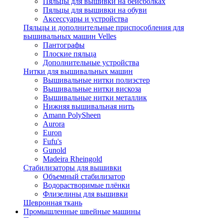
Пяльцы для вышивки на бейсболках
Пяльцы для вышивки на обуви
Аксессуары и устройства
Пяльцы и дополнительные приспособления для
вышивальных машин Velles
Пантографы
Плоские пяльца
Дополнительные устройства
Нитки для вышивальных машин
Вышивальные нитки полиэстер
Вышивальные нитки вискоза
Вышивальные нитки металлик
Нижняя вышивальная нить
Amann PolySheen
Aurora
Euron
Fufu's
Gunold
Madeira Rheingold
Стабилизаторы для вышивки
Объемный стабилизатор
Водорастворимые плёнки
Флизелины для вышивки
Шевронная ткань
Промышленные швейные машины