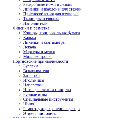
Раскройные ножи и лезвия
Линейки и шаблоны для стёжки
Приспособления для пэчворка
Ткани для пэчворка
Наполнители
Линейки и разметка
Копиры, копировальная бумага
Калька
Линейки и сантиметры
Лекала
Маркеры и мелки
Миллиметровка
Портновские принадлежности
Булавки
Вспарыватели
Заплатки
Игольницы
Наперстки
Нитевдеватели и пинцеты
Ручные иглы
Специальные инструменты
Шило
Ремонт, уход, хранение одежды
Этикет-пистолеты