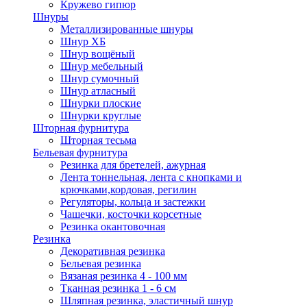
Кружево гипюр
Шнуры
Металлизированные шнуры
Шнур ХБ
Шнур вощёный
Шнур мебельный
Шнур сумочный
Шнур атласный
Шнурки плоские
Шнурки круглые
Шторная фурнитура
Шторная тесьма
Бельевая фурнитура
Резинка для бретелей, ажурная
Лента тоннельная, лента с кнопками и
крючками,кордовая, регилин
Регуляторы, кольца и застежки
Чашечки, косточки корсетные
Резинка окантовочная
Резинка
Декоративная резинка
Бельевая резинка
Вязаная резинка 4 - 100 мм
Тканная резинка 1 - 6 см
Шляпная резинка, эластичный шнур