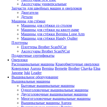
Аксессуары универсальные
Запчасти для швейных машин и оверлоков
Двигатели
Детали
Машины для стёжки
Машины для стёжки со столом
Машины для стёжки на квилт-раме
Машины для стёжки Bernina Long Arm
Машины для стёжки Handy Quilter
Плоттеры
Плоттеры Brother ScanNCut
Аксессуары Brother ScanNCut
Подарочные сертификаты
Оверлоки
Распошивальные машины
Краеобметочные оверлоки
Коверлоки
Aurora
Bernina
Bernette
Brother
Chayka
Elna
Janome
Juki
Leader
Вышивальное оборудование
Вышивальные машины
Бытовые вышивальные машины
Одноголовочные вышивальные машины
Двухголовочные вышивальные машины
Многоголовочные вышивальные машины
Вышивальные машины Aurora