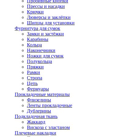
Пробивные кнопки
Прессы и насадки
Крючки
Люверсы и заклёпки
Щипцы для установки
Фурнитура для сумок
Замки и застёжки
Карабины
Кольца
Наконечники
Ножки для сумок
Полукольца
Пряжки
Рамки
Стропа
Цепь
Фермуары
Прокладочные материалы
Флизелины
Ленты прокладочные
Дублерины
Подкладочная ткань
Жаккард
Вискоза с эластаном
Плечевые накладки