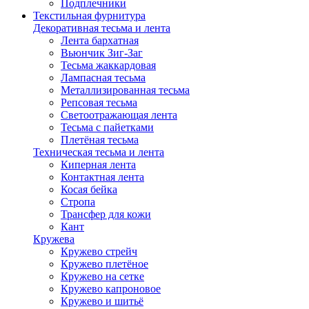
Подплечники
Текстильная фурнитура
Декоративная тесьма и лента
Лента бархатная
Вьюнчик Зиг-Заг
Тесьма жаккардовая
Лампасная тесьма
Металлизированная тесьма
Репсовая тесьма
Светоотражающая лента
Тесьма с пайетками
Плетёная тесьма
Техническая тесьма и лента
Киперная лента
Контактная лента
Косая бейка
Стропа
Трансфер для кожи
Кант
Кружева
Кружево стрейч
Кружево плетёное
Кружево на сетке
Кружево капроновое
Кружево и шитьё