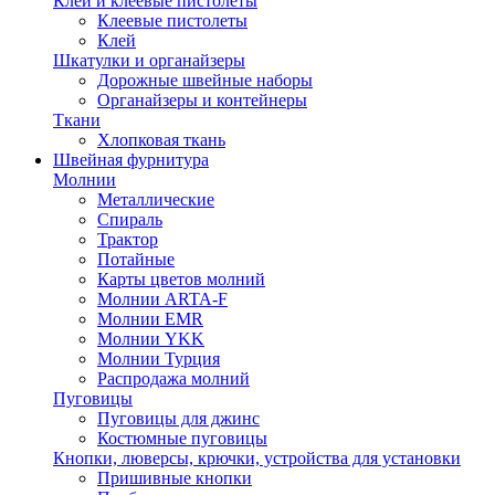
Клей и клеевые пистолеты
Клеевые пистолеты
Клей
Шкатулки и органайзеры
Дорожные швейные наборы
Органайзеры и контейнеры
Ткани
Хлопковая ткань
Швейная фурнитура
Молнии
Металлические
Спираль
Трактор
Потайные
Карты цветов молний
Молнии ARTA-F
Молнии EMR
Молнии YKK
Молнии Турция
Распродажа молний
Пуговицы
Пуговицы для джинс
Костюмные пуговицы
Кнопки, люверсы, крючки, устройства для установки
Пришивные кнопки