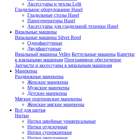
Аксессуары и чехлы Lelit
Гладильное оборулование Hasel
Гладильные столы Hasel
Парогенераторы Hasel
Аксессуары для гладильной техники Hasel
Вязальные машины
Вязальные машины Silver Reed
Однофантурные
Двухфантурные
Вязальный машины Velles
Кеттельные машины
Каретки
к взяльными машинам
Программное обеспечение
Запчасти и аксессуары к вязальным машинам
Манекены
Раздвижные манекены
Женские манекены
Мужские манекены
Детские манекены
Мягкие портновские манекены
Женские мягкие манекены
Всё для шитья
Нитки
Нитки швейные универсальные
Нитки отделочные
Нитки суперкрепкие
Нитки оверлочные