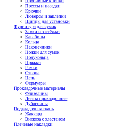
Пробивные кнопки
Прессы и насадки
Крючки
Люверсы и заклёпки
Щипцы для установки
Фурнитура для сумок
Замки и застёжки
Карабины
Кольца
Наконечники
Ножки для сумок
Полукольца
Пряжки
Рамки
Стропа
Цепь
Фермуары
Прокладочные материалы
Флизелины
Ленты прокладочные
Дублерины
Подкладочная ткань
Жаккард
Вискоза с эластаном
Плечевые накладки