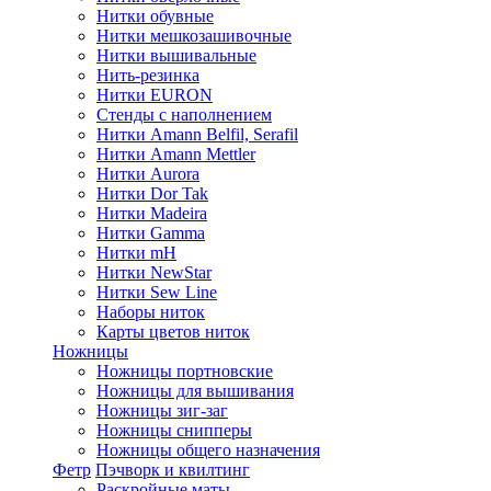
Нитки обувные
Нитки мешкозашивочные
Нитки вышивальные
Нить-резинка
Нитки EURON
Стенды с наполнением
Нитки Amann Belfil, Serafil
Нитки Amann Mettler
Нитки Aurora
Нитки Dor Tak
Нитки Madeira
Нитки Gamma
Нитки mH
Нитки NewStar
Нитки Sew Line
Наборы ниток
Карты цветов ниток
Ножницы
Ножницы портновские
Ножницы для вышивания
Ножницы зиг-заг
Ножницы снипперы
Ножницы общего назначения
Фетр
Пэчворк и квилтинг
Раскройные маты