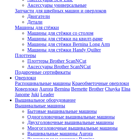
Аксессуары универсальные
Запчасти для швейных машин и оверлоков
Двигатели
Детали
Машины для стёжки
Машины для стёжки со столом
Машины для стёжки на квилт-раме
Машины для стёжки Bernina Long Arm
Машины для стёжки Handy Quilter
Плоттеры
Плоттеры Brother ScanNCut
Аксессуары Brother ScanNCut
Подарочные сертификаты
Оверлоки
Распошивальные машины
Краеобметочные оверлоки
Коверлоки
Aurora
Bernina
Bernette
Brother
Chayka
Elna
Janome
Juki
Leader
Вышивальное оборудование
Вышивальные машины
Бытовые вышивальные машины
Одноголовочные вышивальные машины
Двухголовочные вышивальные машины
Многоголовочные вышивальные машины
Вышивальные машины Aurora