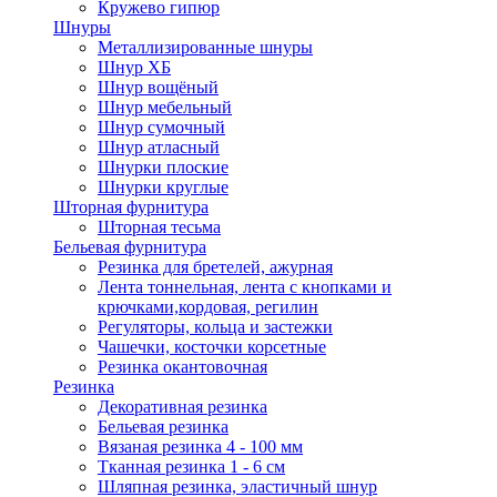
Кружево гипюр
Шнуры
Металлизированные шнуры
Шнур ХБ
Шнур вощёный
Шнур мебельный
Шнур сумочный
Шнур атласный
Шнурки плоские
Шнурки круглые
Шторная фурнитура
Шторная тесьма
Бельевая фурнитура
Резинка для бретелей, ажурная
Лента тоннельная, лента с кнопками и
крючками,кордовая, регилин
Регуляторы, кольца и застежки
Чашечки, косточки корсетные
Резинка окантовочная
Резинка
Декоративная резинка
Бельевая резинка
Вязаная резинка 4 - 100 мм
Тканная резинка 1 - 6 см
Шляпная резинка, эластичный шнур