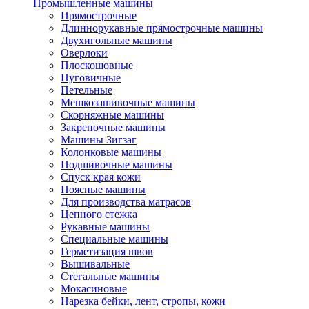
Промышленные машины
Прямострочные
Длиннорукавные прямострочные машины
Двухигольные машины
Оверлоки
Плоскошовные
Пуговичные
Петельные
Мешкозашивочные машины
Скорняжные машины
Закрепочные машины
Машины Зигзаг
Колонковые машины
Подшивочные машины
Спуск края кожи
Поясные машины
Для производства матрасов
Цепного стежка
Рукавные машины
Специальные машины
Герметизация швов
Вышивальные
Стегальные машины
Мокасиновые
Нарезка бейки, лент, стропы, кожи