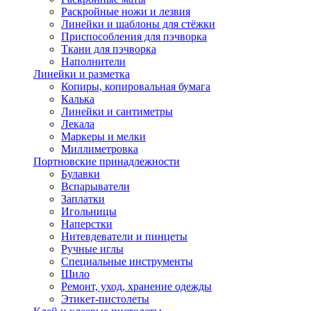
Раскройные ножи и лезвия
Линейки и шаблоны для стёжки
Приспособления для пэчворка
Ткани для пэчворка
Наполнители
Линейки и разметка
Копиры, копировальная бумага
Калька
Линейки и сантиметры
Лекала
Маркеры и мелки
Миллиметровка
Портновские принадлежности
Булавки
Вспарыватели
Заплатки
Игольницы
Наперстки
Нитевдеватели и пинцеты
Ручные иглы
Специальные инструменты
Шило
Ремонт, уход, хранение одежды
Этикет-пистолеты