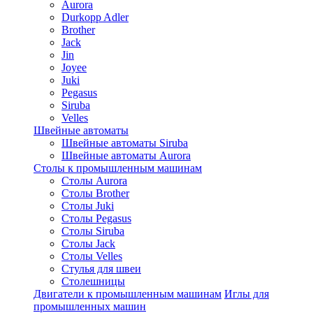
Aurora
Durkopp Adler
Brother
Jack
Jin
Joyee
Juki
Pegasus
Siruba
Velles
Швейные автоматы
Швейные автоматы Siruba
Швейные автоматы Aurora
Столы к промышленным машинам
Столы Aurora
Столы Brother
Столы Juki
Столы Pegasus
Столы Siruba
Столы Jack
Столы Velles
Стулья для швеи
Столешницы
Двигатели к промышленным машинам
Иглы для
промышленных машин