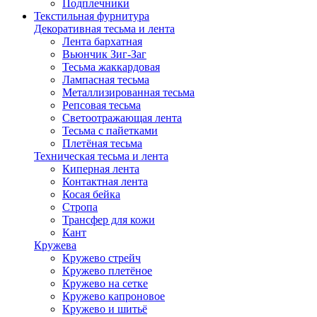
Подплечники
Текстильная фурнитура
Декоративная тесьма и лента
Лента бархатная
Вьюнчик Зиг-Заг
Тесьма жаккардовая
Лампасная тесьма
Металлизированная тесьма
Репсовая тесьма
Светоотражающая лента
Тесьма с пайетками
Плетёная тесьма
Техническая тесьма и лента
Киперная лента
Контактная лента
Косая бейка
Стропа
Трансфер для кожи
Кант
Кружева
Кружево стрейч
Кружево плетёное
Кружево на сетке
Кружево капроновое
Кружево и шитьё