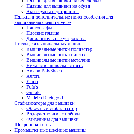
Пяльцы для вышивки на бейсболках
Пяльцы для вышивки на обуви
Аксессуары и устройства
Пяльцы и дополнительные приспособления для
вышивальных машин Velles
Пантографы
Плоские пяльца
Дополнительные устройства
Нитки для вышивальных машин
Вышивальные нитки полиэстер
Вышивальные нитки вискоза
Вышивальные нитки металлик
Нижняя вышивальная нить
Amann PolySheen
Aurora
Euron
Fufu's
Gunold
Madeira Rheingold
Стабилизаторы для вышивки
Объемный стабилизатор
Водорастворимые плёнки
Флизелины для вышивки
Шевронная ткань
Промышленные швейные машины