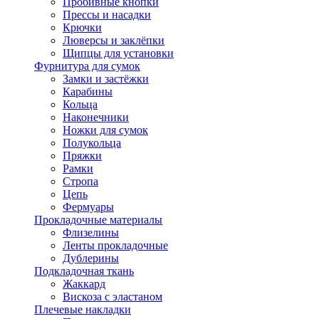
Пробивные кнопки
Прессы и насадки
Крючки
Люверсы и заклёпки
Щипцы для установки
Фурнитура для сумок
Замки и застёжки
Карабины
Кольца
Наконечники
Ножки для сумок
Полукольца
Пряжки
Рамки
Стропа
Цепь
Фермуары
Прокладочные материалы
Флизелины
Ленты прокладочные
Дублерины
Подкладочная ткань
Жаккард
Вискоза с эластаном
Плечевые накладки