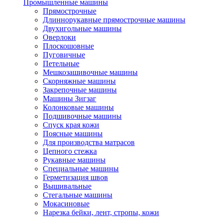
Промышленные машины
Прямострочные
Длиннорукавные прямострочные машины
Двухигольные машины
Оверлоки
Плоскошовные
Пуговичные
Петельные
Мешкозашивочные машины
Скорняжные машины
Закрепочные машины
Машины Зигзаг
Колонковые машины
Подшивочные машины
Спуск края кожи
Поясные машины
Для производства матрасов
Цепного стежка
Рукавные машины
Специальные машины
Герметизация швов
Вышивальные
Стегальные машины
Мокасиновые
Нарезка бейки, лент, стропы, кожи