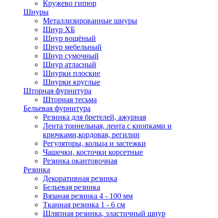
Кружево гипюр
Шнуры
Металлизированные шнуры
Шнур ХБ
Шнур вощёный
Шнур мебельный
Шнур сумочный
Шнур атласный
Шнурки плоские
Шнурки круглые
Шторная фурнитура
Шторная тесьма
Бельевая фурнитура
Резинка для бретелей, ажурная
Лента тоннельная, лента с кнопками и
крючками,кордовая, регилин
Регуляторы, кольца и застежки
Чашечки, косточки корсетные
Резинка окантовочная
Резинка
Декоративная резинка
Бельевая резинка
Вязаная резинка 4 - 100 мм
Тканная резинка 1 - 6 см
Шляпная резинка, эластичный шнур