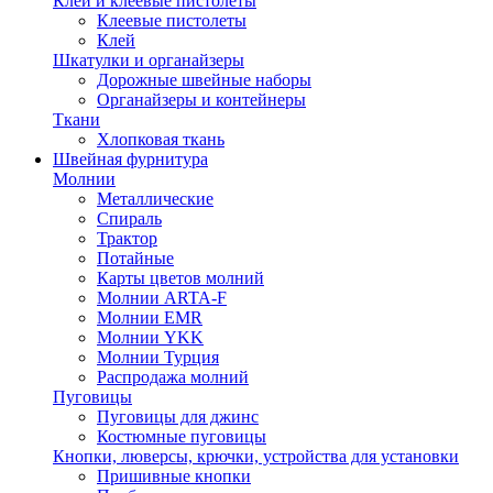
Клей и клеевые пистолеты
Клеевые пистолеты
Клей
Шкатулки и органайзеры
Дорожные швейные наборы
Органайзеры и контейнеры
Ткани
Хлопковая ткань
Швейная фурнитура
Молнии
Металлические
Спираль
Трактор
Потайные
Карты цветов молний
Молнии ARTA-F
Молнии EMR
Молнии YKK
Молнии Турция
Распродажа молний
Пуговицы
Пуговицы для джинс
Костюмные пуговицы
Кнопки, люверсы, крючки, устройства для установки
Пришивные кнопки