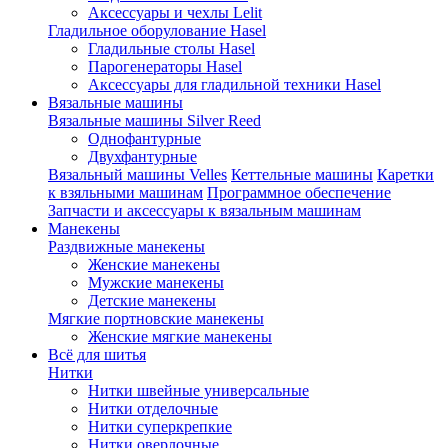
Аксессуары и чехлы Lelit
Гладильное оборулование Hasel
Гладильные столы Hasel
Парогенераторы Hasel
Аксессуары для гладильной техники Hasel
Вязальные машины
Вязальные машины Silver Reed
Однофантурные
Двухфантурные
Вязальный машины Velles
Кеттельные машины
Каретки
к взяльными машинам
Программное обеспечение
Запчасти и аксессуары к вязальным машинам
Манекены
Раздвижные манекены
Женские манекены
Мужские манекены
Детские манекены
Мягкие портновские манекены
Женские мягкие манекены
Всё для шитья
Нитки
Нитки швейные универсальные
Нитки отделочные
Нитки суперкрепкие
Нитки оверлочные