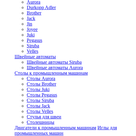
Aurora
Durkopp Adler
Brother
Jack
Jin
Joyee
Juki
Pegasus
Siruba
Velles
Швейные автоматы
Швейные автоматы Siruba
Швейные автоматы Aurora
Столы к промышленным машинам
Столы Aurora
Столы Brother
Столы Juki
Столы Pegasus
Столы Siruba
Столы Jack
Столы Velles
Стулья для швеи
Столешницы
Двигатели к промышленным машинам
Иглы для
промышленных машин