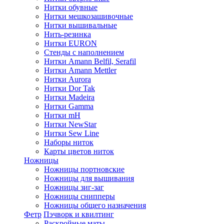
Нитки обувные
Нитки мешкозашивочные
Нитки вышивальные
Нить-резинка
Нитки EURON
Стенды с наполнением
Нитки Amann Belfil, Serafil
Нитки Amann Mettler
Нитки Aurora
Нитки Dor Tak
Нитки Madeira
Нитки Gamma
Нитки mH
Нитки NewStar
Нитки Sew Line
Наборы ниток
Карты цветов ниток
Ножницы
Ножницы портновские
Ножницы для вышивания
Ножницы зиг-заг
Ножницы снипперы
Ножницы общего назначения
Фетр
Пэчворк и квилтинг
Раскройные маты