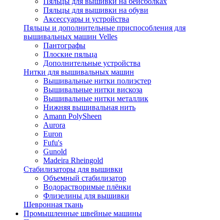
Пяльцы для вышивки на бейсболках
Пяльцы для вышивки на обуви
Аксессуары и устройства
Пяльцы и дополнительные приспособления для
вышивальных машин Velles
Пантографы
Плоские пяльца
Дополнительные устройства
Нитки для вышивальных машин
Вышивальные нитки полиэстер
Вышивальные нитки вискоза
Вышивальные нитки металлик
Нижняя вышивальная нить
Amann PolySheen
Aurora
Euron
Fufu's
Gunold
Madeira Rheingold
Стабилизаторы для вышивки
Объемный стабилизатор
Водорастворимые плёнки
Флизелины для вышивки
Шевронная ткань
Промышленные швейные машины