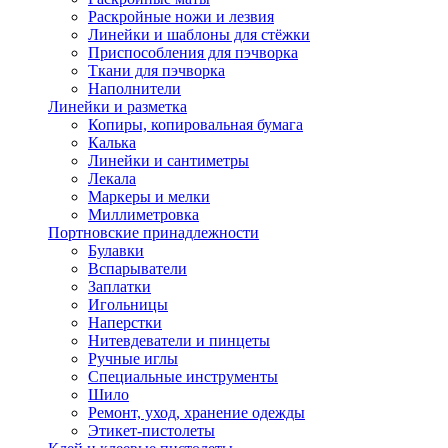
Раскройные ножи и лезвия
Линейки и шаблоны для стёжки
Приспособления для пэчворка
Ткани для пэчворка
Наполнители
Линейки и разметка
Копиры, копировальная бумага
Калька
Линейки и сантиметры
Лекала
Маркеры и мелки
Миллиметровка
Портновские принадлежности
Булавки
Вспарыватели
Заплатки
Игольницы
Наперстки
Нитевдеватели и пинцеты
Ручные иглы
Специальные инструменты
Шило
Ремонт, уход, хранение одежды
Этикет-пистолеты