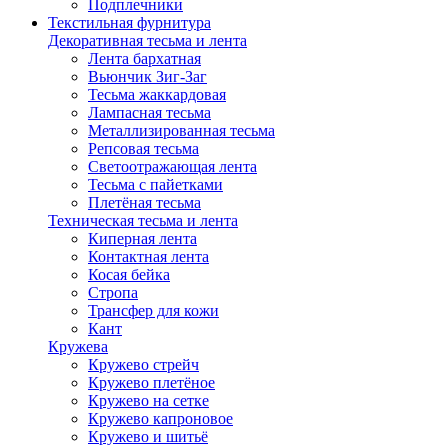
Подплечники
Текстильная фурнитура
Декоративная тесьма и лента
Лента бархатная
Вьюнчик Зиг-Заг
Тесьма жаккардовая
Лампасная тесьма
Металлизированная тесьма
Репсовая тесьма
Светоотражающая лента
Тесьма с пайетками
Плетёная тесьма
Техническая тесьма и лента
Киперная лента
Контактная лента
Косая бейка
Стропа
Трансфер для кожи
Кант
Кружева
Кружево стрейч
Кружево плетёное
Кружево на сетке
Кружево капроновое
Кружево и шитьё