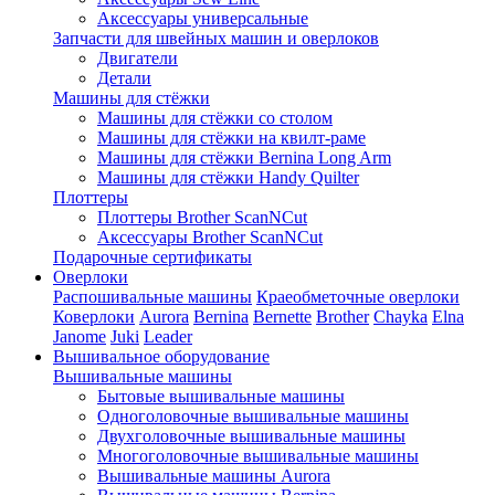
Аксессуары универсальные
Запчасти для швейных машин и оверлоков
Двигатели
Детали
Машины для стёжки
Машины для стёжки со столом
Машины для стёжки на квилт-раме
Машины для стёжки Bernina Long Arm
Машины для стёжки Handy Quilter
Плоттеры
Плоттеры Brother ScanNCut
Аксессуары Brother ScanNCut
Подарочные сертификаты
Оверлоки
Распошивальные машины
Краеобметочные оверлоки
Коверлоки
Aurora
Bernina
Bernette
Brother
Chayka
Elna
Janome
Juki
Leader
Вышивальное оборудование
Вышивальные машины
Бытовые вышивальные машины
Одноголовочные вышивальные машины
Двухголовочные вышивальные машины
Многоголовочные вышивальные машины
Вышивальные машины Aurora