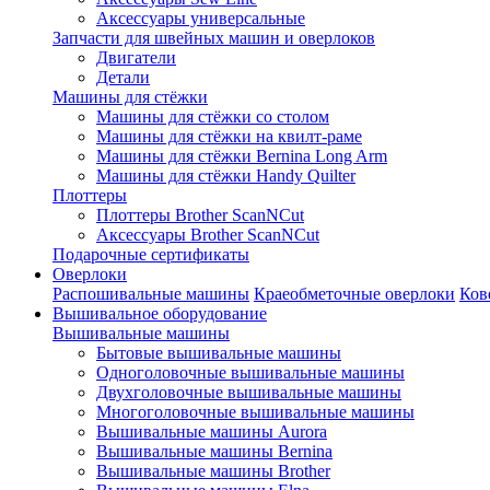
Аксессуары универсальные
Запчасти для швейных машин и оверлоков
Двигатели
Детали
Машины для стёжки
Машины для стёжки со столом
Машины для стёжки на квилт-раме
Машины для стёжки Bernina Long Arm
Машины для стёжки Handy Quilter
Плоттеры
Плоттеры Brother ScanNCut
Аксессуары Brother ScanNCut
Подарочные сертификаты
Оверлоки
Распошивальные машины
Краеобметочные оверлоки
Ков
Вышивальное оборудование
Вышивальные машины
Бытовые вышивальные машины
Одноголовочные вышивальные машины
Двухголовочные вышивальные машины
Многоголовочные вышивальные машины
Вышивальные машины Aurora
Вышивальные машины Bernina
Вышивальные машины Brother