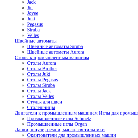
Jack
Jin
Joyee
Juki
Pegasus
Siruba
Velles
Швейные автоматы
Швейные автоматы Siruba
Швейные автоматы Aurora
Столы к промышленным машинам
Столы Aurora
Столы Brother
Столы Juki
Столы Pegasus
Столы Siruba
Столы Jack
Столы Velles
Стулья для швеи
Столешницы
Двигатели к промышленным машинам
Иглы для промы
Промышленные иглы Schmetz
Промышленные иглы Organ
Лапки, шпули, ремни, масло, светильники
Окантователи для промышленных машин