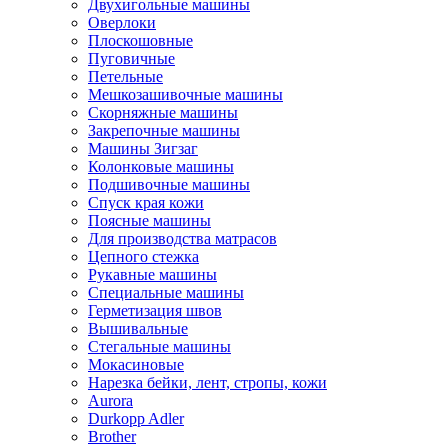
Двухигольные машины
Оверлоки
Плоскошовные
Пуговичные
Петельные
Мешкозашивочные машины
Скорняжные машины
Закрепочные машины
Машины Зигзаг
Колонковые машины
Подшивочные машины
Спуск края кожи
Поясные машины
Для производства матрасов
Цепного стежка
Рукавные машины
Специальные машины
Герметизация швов
Вышивальные
Стегальные машины
Мокасиновые
Нарезка бейки, лент, стропы, кожи
Aurora
Durkopp Adler
Brother