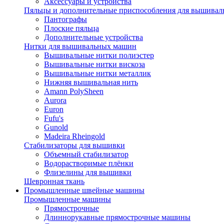
Аксессуары и устройства
Пяльцы и дополнительные приспособления для вышиваль
Пантографы
Плоские пяльца
Дополнительные устройства
Нитки для вышивальных машин
Вышивальные нитки полиэстер
Вышивальные нитки вискоза
Вышивальные нитки металлик
Нижняя вышивальная нить
Amann PolySheen
Aurora
Euron
Fufu's
Gunold
Madeira Rheingold
Стабилизаторы для вышивки
Объемный стабилизатор
Водорастворимые плёнки
Флизелины для вышивки
Шевронная ткань
Промышленные швейные машины
Промышленные машины
Прямострочные
Длиннорукавные прямострочные машины