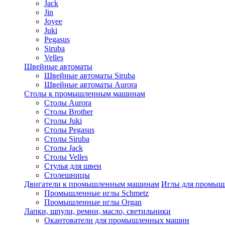
Jack
Jin
Joyee
Juki
Pegasus
Siruba
Velles
Швейные автоматы
Швейные автоматы Siruba
Швейные автоматы Aurora
Столы к промышленным машинам
Столы Aurora
Столы Brother
Столы Juki
Столы Pegasus
Столы Siruba
Столы Jack
Столы Velles
Стулья для швеи
Столешницы
Двигатели к промышленным машинам
Иглы для промы
Промышленные иглы Schmetz
Промышленные иглы Organ
Лапки, шпули, ремни, масло, светильники
Окантователи для промышленных машин