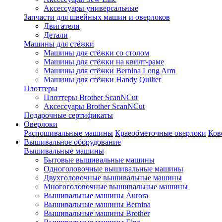
Аксессуары универсальные
Запчасти для швейных машин и оверлоков
Двигатели
Детали
Машины для стёжки
Машины для стёжки со столом
Машины для стёжки на квилт-раме
Машины для стёжки Bernina Long Arm
Машины для стёжки Handy Quilter
Плоттеры
Плоттеры Brother ScanNCut
Аксессуары Brother ScanNCut
Подарочные сертификаты
Оверлоки
Распошивальные машины
Краеобметочные оверлоки
Ков
Вышивальное оборудование
Вышивальные машины
Бытовые вышивальные машины
Одноголовочные вышивальные машины
Двухголовочные вышивальные машины
Многоголовочные вышивальные машины
Вышивальные машины Aurora
Вышивальные машины Bernina
Вышивальные машины Brother