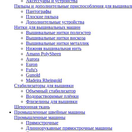
Аксессуары и устройства
Пяльцы и дополнительные приспособления для вышиваль
Пантографы
Плоские пяльца
Дополнительные устройства
Нитки для вышивальных машин
Вышивальные нитки полиэстер
Вышивальные нитки вискоза
Вышивальные нитки металлик
Нижняя вышивальная нить
Amann PolySheen
Aurora
Euron
Fufu's
Gunold
Madeira Rheingold
Стабилизаторы для вышивки
Объемный стабилизатор
Водорастворимые плёнки
Флизелины для вышивки
Шевронная ткань
Промышленные швейные машины
Промышленные машины
Прямострочные
Длиннорукавные прямострочные машины