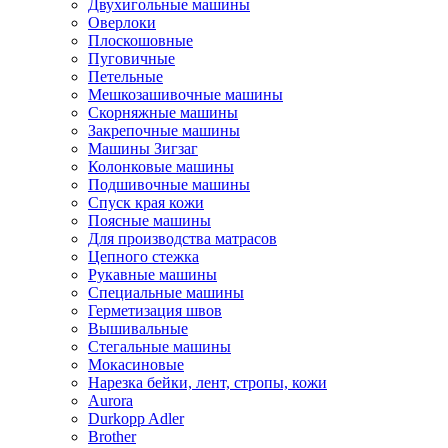
Двухигольные машины
Оверлоки
Плоскошовные
Пуговичные
Петельные
Мешкозашивочные машины
Скорняжные машины
Закрепочные машины
Машины Зигзаг
Колонковые машины
Подшивочные машины
Спуск края кожи
Поясные машины
Для производства матрасов
Цепного стежка
Рукавные машины
Специальные машины
Герметизация швов
Вышивальные
Стегальные машины
Мокасиновые
Нарезка бейки, лент, стропы, кожи
Aurora
Durkopp Adler
Brother