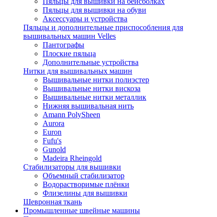
Пяльцы для вышивки на бейсболках
Пяльцы для вышивки на обуви
Аксессуары и устройства
Пяльцы и дополнительные приспособления для
вышивальных машин Velles
Пантографы
Плоские пяльца
Дополнительные устройства
Нитки для вышивальных машин
Вышивальные нитки полиэстер
Вышивальные нитки вискоза
Вышивальные нитки металлик
Нижняя вышивальная нить
Amann PolySheen
Aurora
Euron
Fufu's
Gunold
Madeira Rheingold
Стабилизаторы для вышивки
Объемный стабилизатор
Водорастворимые плёнки
Флизелины для вышивки
Шевронная ткань
Промышленные швейные машины