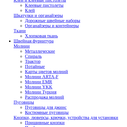
Клей и клеевые пистолеты
Клеевые пистолеты
Клей
Шкатулки и органайзеры
Дорожные швейные наборы
Органайзеры и контейнеры
Ткани
Хлопковая ткань
Швейная фурнитура
Молнии
Металлические
Спираль
Трактор
Потайные
Карты цветов молний
Молнии ARTA-F
Молнии EMR
Молнии YKK
Молнии Турция
Распродажа молний
Пуговицы
Пуговицы для джинс
Костюмные пуговицы
Кнопки, люверсы, крючки, устройства для установки
Пришивные кнопки