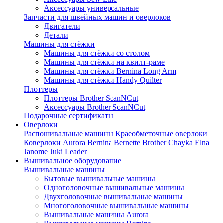
Аксессуары универсальные
Запчасти для швейных машин и оверлоков
Двигатели
Детали
Машины для стёжки
Машины для стёжки со столом
Машины для стёжки на квилт-раме
Машины для стёжки Bernina Long Arm
Машины для стёжки Handy Quilter
Плоттеры
Плоттеры Brother ScanNCut
Аксессуары Brother ScanNCut
Подарочные сертификаты
Оверлоки
Распошивальные машины
Краеобметочные оверлоки
Коверлоки
Aurora
Bernina
Bernette
Brother
Chayka
Elna
Janome
Juki
Leader
Вышивальное оборудование
Вышивальные машины
Бытовые вышивальные машины
Одноголовочные вышивальные машины
Двухголовочные вышивальные машины
Многоголовочные вышивальные машины
Вышивальные машины Aurora