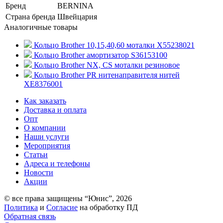
Бренд
BERNINA
Страна бренда
Швейцария
Аналогичные товары
Кольцо Brother 10,15,40,60 моталки Х55238021
Кольцо Brother амортизатор S36153100
Кольцо Brother NX, CS моталки резиновое
Кольцо Brother PR нитенаправителя нитей
XЕ8376001
Как заказать
Доставка и оплата
Опт
О компании
Наши услуги
Мероприятия
Статьи
Адреса и телефоны
Новости
Акции
© все права защищены “Юнис”, 2026
Политика
и
Cогласие
на обработку ПД
Обратная связь