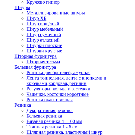
Кружево гипюр
Шнуры
Металлизированные шнуры
Шнур ХБ
Шнур вощёный
Шнур мебельный
Шнур сумочный
Шнур атласный
Шнурки плоские
Шнурки круглые
Шторная фурнитура
Шторная тесьма
Бельевая фурнитура
Резинка для бретелей, ажурная
Лента тоннельная, лента с кнопками и
крючками,кордовая, регилин
Регуляторы, кольца и застежки
Чашечки, косточки корсетные
Резинка окантовочная
Резинка
Декоративная резинка
Бельевая резинка
Вязаная резинка 4 - 100 мм
Тканная резинка 1 - 6 см
Шляпная резинка, эластичный шнур