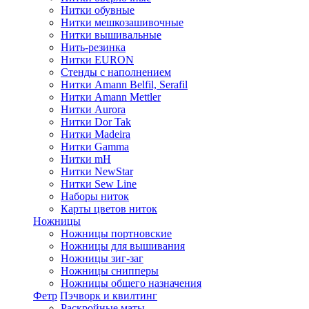
Нитки обувные
Нитки мешкозашивочные
Нитки вышивальные
Нить-резинка
Нитки EURON
Стенды с наполнением
Нитки Amann Belfil, Serafil
Нитки Amann Mettler
Нитки Aurora
Нитки Dor Tak
Нитки Madeira
Нитки Gamma
Нитки mH
Нитки NewStar
Нитки Sew Line
Наборы ниток
Карты цветов ниток
Ножницы
Ножницы портновские
Ножницы для вышивания
Ножницы зиг-заг
Ножницы снипперы
Ножницы общего назначения
Фетр
Пэчворк и квилтинг
Раскройные маты