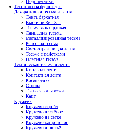
Подплечники
Текстильная фурнитура
Декоративная тесьма и лента
Лента бархатная
Вьюнчик Зиг-Заг
Тесьма жаккардовая
Лампасная тесьма
Металлизированная тесьма
Репсовая тесьма
Светоотражающая лента
Тесьма с пайетками
Плетёная тесьма
Техническая тесьма и лента
Киперная лента
Контактная лента
Косая бейка
Стропа
Трансфер для кожи
Кант
Кружева
Кружево стрейч
Кружево плетёное
Кружево на сетке
Кружево капроновое
Кружево и шитьё