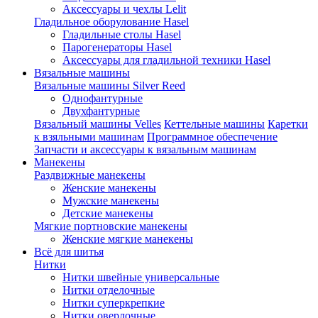
Аксессуары и чехлы Lelit
Гладильное оборулование Hasel
Гладильные столы Hasel
Парогенераторы Hasel
Аксессуары для гладильной техники Hasel
Вязальные машины
Вязальные машины Silver Reed
Однофантурные
Двухфантурные
Вязальный машины Velles
Кеттельные машины
Каретки
к взяльными машинам
Программное обеспечение
Запчасти и аксессуары к вязальным машинам
Манекены
Раздвижные манекены
Женские манекены
Мужские манекены
Детские манекены
Мягкие портновские манекены
Женские мягкие манекены
Всё для шитья
Нитки
Нитки швейные универсальные
Нитки отделочные
Нитки суперкрепкие
Нитки оверлочные