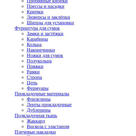
Пробивные кнопки
Прессы и насадки
Крючки
Люверсы и заклёпки
Щипцы для установки
Фурнитура для сумок
Замки и застёжки
Карабины
Кольца
Наконечники
Ножки для сумок
Полукольца
Пряжки
Рамки
Стропа
Цепь
Фермуары
Прокладочные материалы
Флизелины
Ленты прокладочные
Дублерины
Подкладочная ткань
Жаккард
Вискоза с эластаном
Плечевые накладки