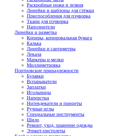
Раскройные ножи и лезвия
Линейки и шаблоны для стёжки
Приспособления для пэчворка
Ткани для пэчворка
Наполнители
Линейки и разметка
Копиры, копировальная бумага
Калька
Линейки и сантиметры
Лекала
Маркеры и мелки
Миллиметровка
Портновские принадлежности
Булавки
Вспарыватели
Заплатки
Игольницы
Наперстки
Нитевдеватели и пинцеты
Ручные иглы
Специальные инструменты
Шило
Ремонт, уход, хранение одежды
Этикет-пистолеты