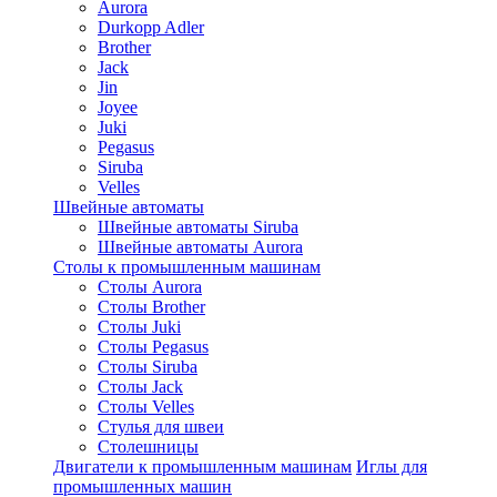
Aurora
Durkopp Adler
Brother
Jack
Jin
Joyee
Juki
Pegasus
Siruba
Velles
Швейные автоматы
Швейные автоматы Siruba
Швейные автоматы Aurora
Столы к промышленным машинам
Столы Aurora
Столы Brother
Столы Juki
Столы Pegasus
Столы Siruba
Столы Jack
Столы Velles
Стулья для швеи
Столешницы
Двигатели к промышленным машинам
Иглы для
промышленных машин