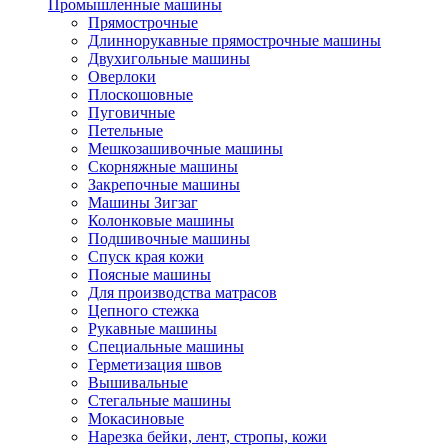
Промышленные машины
Прямострочные
Длиннорукавные прямострочные машины
Двухигольные машины
Оверлоки
Плоскошовные
Пуговичные
Петельные
Мешкозашивочные машины
Скорняжные машины
Закрепочные машины
Машины Зигзаг
Колонковые машины
Подшивочные машины
Спуск края кожи
Поясные машины
Для производства матрасов
Цепного стежка
Рукавные машины
Специальные машины
Герметизация швов
Вышивальные
Стегальные машины
Мокасиновые
Нарезка бейки, лент, стропы, кожи