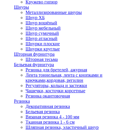
Кружево гипюр
Шнуры
Металлизированные шнуры
Шнур ХБ
Шнур вощёный
Шнур мебельный
Шнур сумочный
Шнур атласный
Шнурки плоские
Шнурки круглые
Шторная фурнитура
Шторная тесьма
Бельевая фурнитура
Резинка для бретелей, ажурная
Лента тоннельная, лента с кнопками и
крючками,кордовая, регилин
Регуляторы, кольца и застежки
Чашечки, косточки корсетные
Резинка окантовочная
Резинка
Декоративная резинка
Бельевая резинка
Вязаная резинка 4 - 100 мм
Тканная резинка 1 - 6 см
Шляпная резинка, эластичный шнур