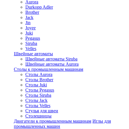
Aurora
Durkopp Adler
Brother
Jack
Jin
Joyee
Juki
Pegasus
Siruba
Velles
Швейные автоматы
Швейные автоматы Siruba
Швейные автоматы Aurora
Столы к промышленным машинам
Столы Aurora
Столы Brother
Столы Juki
Столы Pegasus
Столы Siruba
Столы Jack
Столы Velles
Стулья для швеи
Столешницы
Двигатели к промышленным машинам
Иглы для
промышленных машин