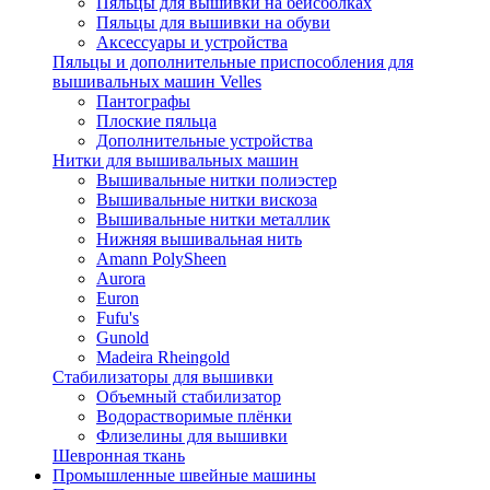
Пяльцы для вышивки на бейсболках
Пяльцы для вышивки на обуви
Аксессуары и устройства
Пяльцы и дополнительные приспособления для
вышивальных машин Velles
Пантографы
Плоские пяльца
Дополнительные устройства
Нитки для вышивальных машин
Вышивальные нитки полиэстер
Вышивальные нитки вискоза
Вышивальные нитки металлик
Нижняя вышивальная нить
Amann PolySheen
Aurora
Euron
Fufu's
Gunold
Madeira Rheingold
Стабилизаторы для вышивки
Объемный стабилизатор
Водорастворимые плёнки
Флизелины для вышивки
Шевронная ткань
Промышленные швейные машины