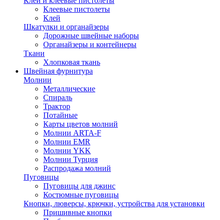
Клей и клеевые пистолеты
Клеевые пистолеты
Клей
Шкатулки и органайзеры
Дорожные швейные наборы
Органайзеры и контейнеры
Ткани
Хлопковая ткань
Швейная фурнитура
Молнии
Металлические
Спираль
Трактор
Потайные
Карты цветов молний
Молнии ARTA-F
Молнии EMR
Молнии YKK
Молнии Турция
Распродажа молний
Пуговицы
Пуговицы для джинс
Костюмные пуговицы
Кнопки, люверсы, крючки, устройства для установки
Пришивные кнопки