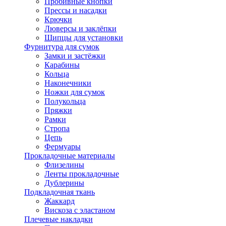
Пробивные кнопки
Прессы и насадки
Крючки
Люверсы и заклёпки
Щипцы для установки
Фурнитура для сумок
Замки и застёжки
Карабины
Кольца
Наконечники
Ножки для сумок
Полукольца
Пряжки
Рамки
Стропа
Цепь
Фермуары
Прокладочные материалы
Флизелины
Ленты прокладочные
Дублерины
Подкладочная ткань
Жаккард
Вискоза с эластаном
Плечевые накладки