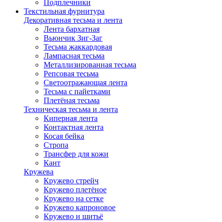
Подплечники
Текстильная фурнитура
Декоративная тесьма и лента
Лента бархатная
Вьюнчик Зиг-Заг
Тесьма жаккардовая
Лампасная тесьма
Металлизированная тесьма
Репсовая тесьма
Светоотражающая лента
Тесьма с пайетками
Плетёная тесьма
Техническая тесьма и лента
Киперная лента
Контактная лента
Косая бейка
Стропа
Трансфер для кожи
Кант
Кружева
Кружево стрейч
Кружево плетёное
Кружево на сетке
Кружево капроновое
Кружево и шитьё