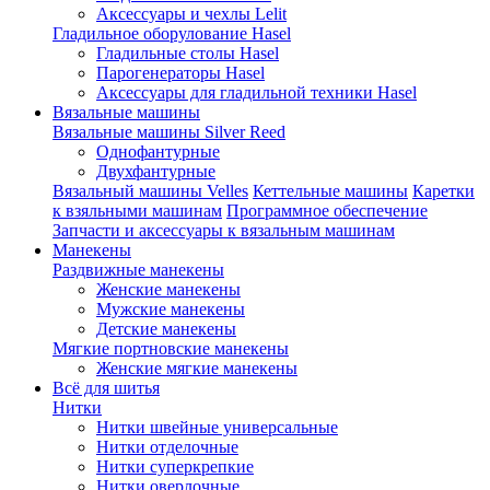
Аксессуары и чехлы Lelit
Гладильное оборулование Hasel
Гладильные столы Hasel
Парогенераторы Hasel
Аксессуары для гладильной техники Hasel
Вязальные машины
Вязальные машины Silver Reed
Однофантурные
Двухфантурные
Вязальный машины Velles
Кеттельные машины
Каретки
к взяльными машинам
Программное обеспечение
Запчасти и аксессуары к вязальным машинам
Манекены
Раздвижные манекены
Женские манекены
Мужские манекены
Детские манекены
Мягкие портновские манекены
Женские мягкие манекены
Всё для шитья
Нитки
Нитки швейные универсальные
Нитки отделочные
Нитки суперкрепкие
Нитки оверлочные