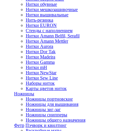
Нитки обувные
Нитки мешкозашивочные
Нитки вышивальные
Нить-резинка
Нитки EURON
Стенды с наполнением
Нитки Amann Belfil, Serafil
Нитки Amann Mettler
Нитки Aurora
Нитки Dor Tak
Нитки Madeira
Нитки Gamma
Нитки mH
Нитки NewStar
Нитки Sew Line
Наборы ниток
Карты цветов ниток
Ножницы
Ножницы портновские
Ножницы для вышивания
Ножницы зиг-заг
Ножницы снипперы
Ножницы общего назначения
Фетр
Пэчворк и квилтинг
Раскройные маты