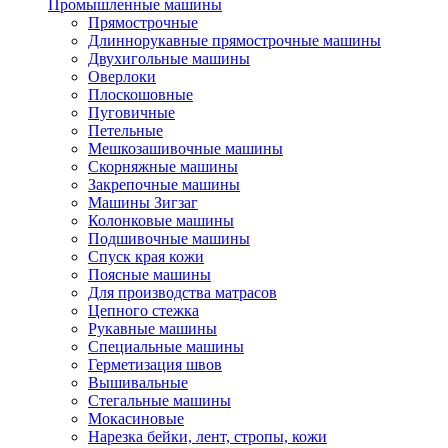
Промышленные машины
Прямострочные
Длиннорукавные прямострочные машины
Двухигольные машины
Оверлоки
Плоскошовные
Пуговичные
Петельные
Мешкозашивочные машины
Скорняжные машины
Закрепочные машины
Машины Зигзаг
Колонковые машины
Подшивочные машины
Спуск края кожи
Поясные машины
Для производства матрасов
Цепного стежка
Рукавные машины
Специальные машины
Герметизация швов
Вышивальные
Стегальные машины
Мокасиновые
Нарезка бейки, лент, стропы, кожи