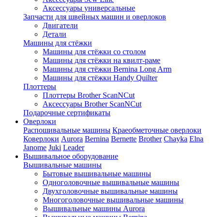
Аксессуары универсальные
Запчасти для швейных машин и оверлоков
Двигатели
Детали
Машины для стёжки
Машины для стёжки со столом
Машины для стёжки на квилт-раме
Машины для стёжки Bernina Long Arm
Машины для стёжки Handy Quilter
Плоттеры
Плоттеры Brother ScanNCut
Аксессуары Brother ScanNCut
Подарочные сертификаты
Оверлоки
Распошивальные машины
Краеобметочные оверлоки
Коверлоки
Aurora
Bernina
Bernette
Brother
Chayka
Elna
Janome
Juki
Leader
Вышивальное оборудование
Вышивальные машины
Бытовые вышивальные машины
Одноголовочные вышивальные машины
Двухголовочные вышивальные машины
Многоголовочные вышивальные машины
Вышивальные машины Aurora