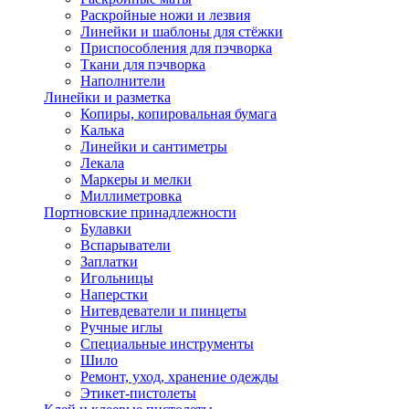
Раскройные ножи и лезвия
Линейки и шаблоны для стёжки
Приспособления для пэчворка
Ткани для пэчворка
Наполнители
Линейки и разметка
Копиры, копировальная бумага
Калька
Линейки и сантиметры
Лекала
Маркеры и мелки
Миллиметровка
Портновские принадлежности
Булавки
Вспарыватели
Заплатки
Игольницы
Наперстки
Нитевдеватели и пинцеты
Ручные иглы
Специальные инструменты
Шило
Ремонт, уход, хранение одежды
Этикет-пистолеты