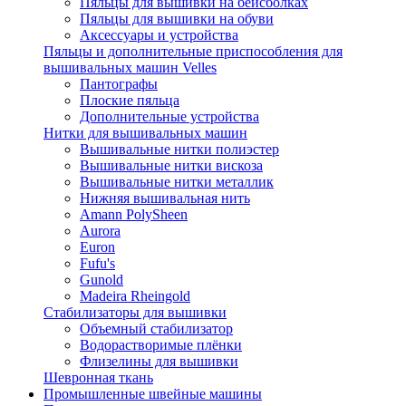
Пяльцы для вышивки на бейсболках
Пяльцы для вышивки на обуви
Аксессуары и устройства
Пяльцы и дополнительные приспособления для
вышивальных машин Velles
Пантографы
Плоские пяльца
Дополнительные устройства
Нитки для вышивальных машин
Вышивальные нитки полиэстер
Вышивальные нитки вискоза
Вышивальные нитки металлик
Нижняя вышивальная нить
Amann PolySheen
Aurora
Euron
Fufu's
Gunold
Madeira Rheingold
Стабилизаторы для вышивки
Объемный стабилизатор
Водорастворимые плёнки
Флизелины для вышивки
Шевронная ткань
Промышленные швейные машины