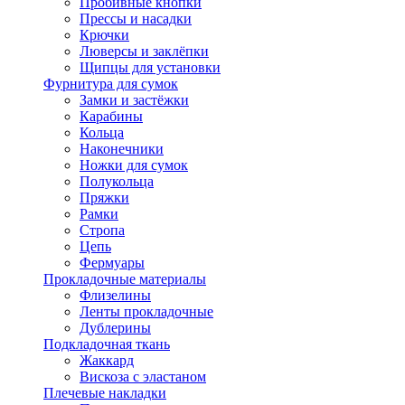
Пробивные кнопки
Прессы и насадки
Крючки
Люверсы и заклёпки
Щипцы для установки
Фурнитура для сумок
Замки и застёжки
Карабины
Кольца
Наконечники
Ножки для сумок
Полукольца
Пряжки
Рамки
Стропа
Цепь
Фермуары
Прокладочные материалы
Флизелины
Ленты прокладочные
Дублерины
Подкладочная ткань
Жаккард
Вискоза с эластаном
Плечевые накладки