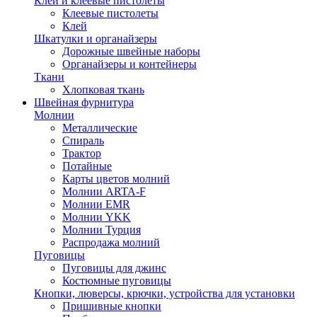
Клей и клеевые пистолеты
Клеевые пистолеты
Клей
Шкатулки и органайзеры
Дорожные швейные наборы
Органайзеры и контейнеры
Ткани
Хлопковая ткань
Швейная фурнитура
Молнии
Металлические
Спираль
Трактор
Потайные
Карты цветов молний
Молнии ARTA-F
Молнии EMR
Молнии YKK
Молнии Турция
Распродажа молний
Пуговицы
Пуговицы для джинс
Костюмные пуговицы
Кнопки, люверсы, крючки, устройства для установки
Пришивные кнопки