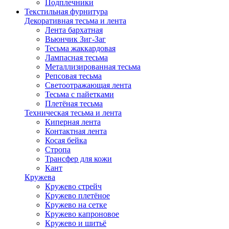
Подплечники
Текстильная фурнитура
Декоративная тесьма и лента
Лента бархатная
Вьюнчик Зиг-Заг
Тесьма жаккардовая
Лампасная тесьма
Металлизированная тесьма
Репсовая тесьма
Светоотражающая лента
Тесьма с пайетками
Плетёная тесьма
Техническая тесьма и лента
Киперная лента
Контактная лента
Косая бейка
Стропа
Трансфер для кожи
Кант
Кружева
Кружево стрейч
Кружево плетёное
Кружево на сетке
Кружево капроновое
Кружево и шитьё