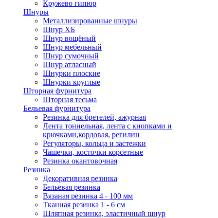
Кружево гипюр
Шнуры
Металлизированные шнуры
Шнур ХБ
Шнур вощёный
Шнур мебельный
Шнур сумочный
Шнур атласный
Шнурки плоские
Шнурки круглые
Шторная фурнитура
Шторная тесьма
Бельевая фурнитура
Резинка для бретелей, ажурная
Лента тоннельная, лента с кнопками и
крючками,кордовая, регилин
Регуляторы, кольца и застежки
Чашечки, косточки корсетные
Резинка окантовочная
Резинка
Декоративная резинка
Бельевая резинка
Вязаная резинка 4 - 100 мм
Тканная резинка 1 - 6 см
Шляпная резинка, эластичный шнур