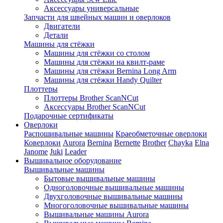
Аксессуары универсальные
Запчасти для швейных машин и оверлоков
Двигатели
Детали
Машины для стёжки
Машины для стёжки со столом
Машины для стёжки на квилт-раме
Машины для стёжки Bernina Long Arm
Машины для стёжки Handy Quilter
Плоттеры
Плоттеры Brother ScanNCut
Аксессуары Brother ScanNCut
Подарочные сертификаты
Оверлоки
Распошивальные машины
Краеобметочные оверлоки
Коверлоки
Aurora
Bernina
Bernette
Brother
Chayka
Elna
Janome
Juki
Leader
Вышивальное оборудование
Вышивальные машины
Бытовые вышивальные машины
Одноголовочные вышивальные машины
Двухголовочные вышивальные машины
Многоголовочные вышивальные машины
Вышивальные машины Aurora