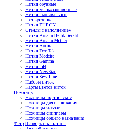
Нитки обувные
Нитки мешкозашивочные
Нитки вышивальные
Нить-резинка
Нитки EURON
Стенды с наполнением
Нитки Amann Belfil, Serafil
Нитки Amann Mettler
Нитки Aurora
Нитки Dor Tak
Нитки Madeira
Нитки Gamma
Нитки mH
Нитки NewStar
Нитки Sew Line
Наборы ниток
Карты цветов ниток
Ножницы
Ножницы портновские
Ножницы для вышивания
Ножницы зиг-заг
Ножницы снипперы
Ножницы общего назначения
Фетр
Пэчворк и квилтинг
Раскройные маты