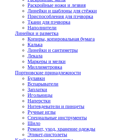
Раскройные ножи и лезвия
Линейки и шаблоны для стёжки
Приспособления для пэчворка
Ткани для пэчворка
Наполнители
Линейки и разметка
Копиры, копировальная бумага
Калька
Линейки и сантиметры
Лекала
Маркеры и мелки
Миллиметровка
Портновские принадлежности
Булавки
Вспарыватели
Заплатки
Игольницы
Наперстки
Нитевдеватели и пинцеты
Ручные иглы
Специальные инструменты
Шило
Ремонт, уход, хранение одежды
Этикет-пистолеты