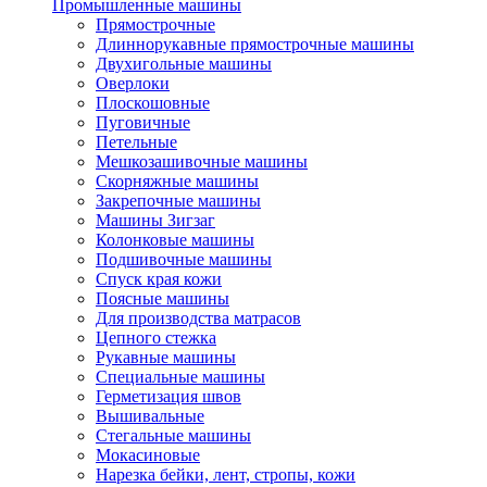
Промышленные машины
Прямострочные
Длиннорукавные прямострочные машины
Двухигольные машины
Оверлоки
Плоскошовные
Пуговичные
Петельные
Мешкозашивочные машины
Скорняжные машины
Закрепочные машины
Машины Зигзаг
Колонковые машины
Подшивочные машины
Спуск края кожи
Поясные машины
Для производства матрасов
Цепного стежка
Рукавные машины
Специальные машины
Герметизация швов
Вышивальные
Стегальные машины
Мокасиновые
Нарезка бейки, лент, стропы, кожи