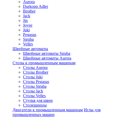
Aurora
Durkopp Adler
Brother
Jack
Jin
Joyee
Juki
Pegasus
Siruba
Velles
Швейные автоматы
Швейные автоматы Siruba
Швейные автоматы Aurora
Столы к промышленным машинам
Столы Aurora
Столы Brother
Столы Juki
Столы Pegasus
Столы Siruba
Столы Jack
Столы Velles
Стулья для швеи
Столешницы
Двигатели к промышленным машинам
Иглы для
промышленных машин