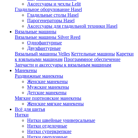
Аксессуары и чехлы Lelit
Гладильное оборулование Hasel
Гладильные столы Hasel
Парогенераторы Hasel
Аксессуары для гладильной техники Hasel
Вязальные машины
Вязальные машины Silver Reed
Однофантурные
Двухфантурные
Вязальный машины Velles
Кеттельные машины
Каретки
к взяльными машинам
Программное обеспечение
Запчасти и аксессуары к вязальным машинам
Манекены
Раздвижные манекены
Женские манекены
Мужские манекены
Детские манекены
Мягкие портновские манекены
Женские мягкие манекены
Всё для шитья
Нитки
Нитки швейные универсальные
Нитки отделочные
Нитки суперкрепкие
Нитки оверлочные