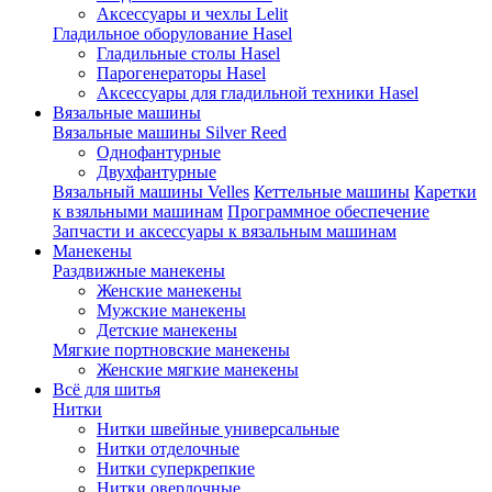
Аксессуары и чехлы Lelit
Гладильное оборулование Hasel
Гладильные столы Hasel
Парогенераторы Hasel
Аксессуары для гладильной техники Hasel
Вязальные машины
Вязальные машины Silver Reed
Однофантурные
Двухфантурные
Вязальный машины Velles
Кеттельные машины
Каретки
к взяльными машинам
Программное обеспечение
Запчасти и аксессуары к вязальным машинам
Манекены
Раздвижные манекены
Женские манекены
Мужские манекены
Детские манекены
Мягкие портновские манекены
Женские мягкие манекены
Всё для шитья
Нитки
Нитки швейные универсальные
Нитки отделочные
Нитки суперкрепкие
Нитки оверлочные