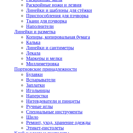
Раскройные ножи и лезвия
Линейки и шаблоны для стёжки
Приспособления для пэчворка
Ткани для пэчворка
Наполнители
Линейки и разметка
Копиры, копировальная бумага
Калька
Линейки и сантиметры
Лекала
Маркеры и мелки
Миллиметровка
Портновские принадлежности
Булавки
Вспарыватели
Заплатки
Игольницы
Наперстки
Нитевдеватели и пинцеты
Ручные иглы
Специальные инструменты
Шило
Ремонт, уход, хранение одежды
Этикет-пистолеты