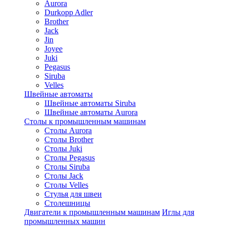
Aurora
Durkopp Adler
Brother
Jack
Jin
Joyee
Juki
Pegasus
Siruba
Velles
Швейные автоматы
Швейные автоматы Siruba
Швейные автоматы Aurora
Столы к промышленным машинам
Столы Aurora
Столы Brother
Столы Juki
Столы Pegasus
Столы Siruba
Столы Jack
Столы Velles
Стулья для швеи
Столешницы
Двигатели к промышленным машинам
Иглы для
промышленных машин