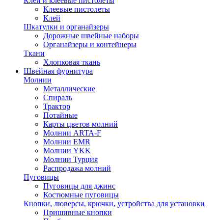
Клей и клеевые пистолеты
Клеевые пистолеты
Клей
Шкатулки и органайзеры
Дорожные швейные наборы
Органайзеры и контейнеры
Ткани
Хлопковая ткань
Швейная фурнитура
Молнии
Металлические
Спираль
Трактор
Потайные
Карты цветов молний
Молнии ARTA-F
Молнии EMR
Молнии YKK
Молнии Турция
Распродажа молний
Пуговицы
Пуговицы для джинс
Костюмные пуговицы
Кнопки, люверсы, крючки, устройства для установки
Пришивные кнопки