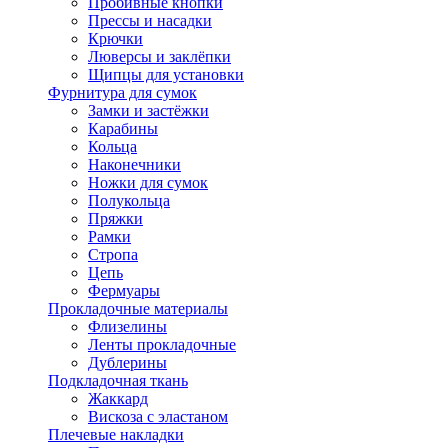
Пробивные кнопки
Прессы и насадки
Крючки
Люверсы и заклёпки
Щипцы для установки
Фурнитура для сумок
Замки и застёжки
Карабины
Кольца
Наконечники
Ножки для сумок
Полукольца
Пряжки
Рамки
Стропа
Цепь
Фермуары
Прокладочные материалы
Флизелины
Ленты прокладочные
Дублерины
Подкладочная ткань
Жаккард
Вискоза с эластаном
Плечевые накладки