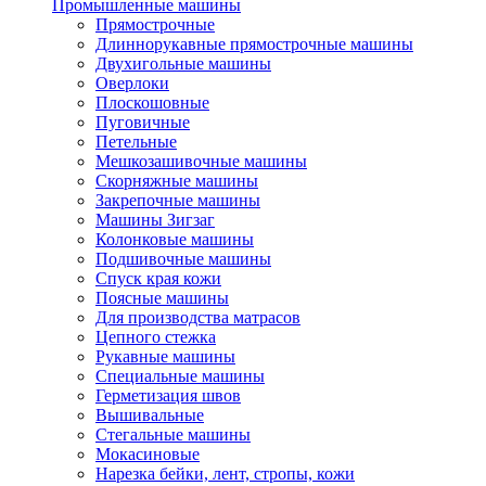
Промышленные машины
Прямострочные
Длиннорукавные прямострочные машины
Двухигольные машины
Оверлоки
Плоскошовные
Пуговичные
Петельные
Мешкозашивочные машины
Скорняжные машины
Закрепочные машины
Машины Зигзаг
Колонковые машины
Подшивочные машины
Спуск края кожи
Поясные машины
Для производства матрасов
Цепного стежка
Рукавные машины
Специальные машины
Герметизация швов
Вышивальные
Стегальные машины
Мокасиновые
Нарезка бейки, лент, стропы, кожи