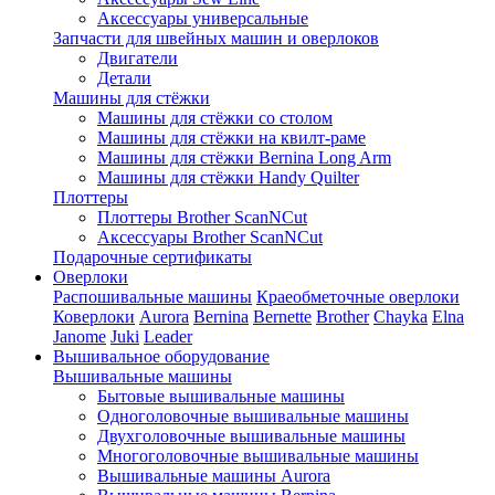
Аксессуары универсальные
Запчасти для швейных машин и оверлоков
Двигатели
Детали
Машины для стёжки
Машины для стёжки со столом
Машины для стёжки на квилт-раме
Машины для стёжки Bernina Long Arm
Машины для стёжки Handy Quilter
Плоттеры
Плоттеры Brother ScanNCut
Аксессуары Brother ScanNCut
Подарочные сертификаты
Оверлоки
Распошивальные машины
Краеобметочные оверлоки
Коверлоки
Aurora
Bernina
Bernette
Brother
Chayka
Elna
Janome
Juki
Leader
Вышивальное оборудование
Вышивальные машины
Бытовые вышивальные машины
Одноголовочные вышивальные машины
Двухголовочные вышивальные машины
Многоголовочные вышивальные машины
Вышивальные машины Aurora