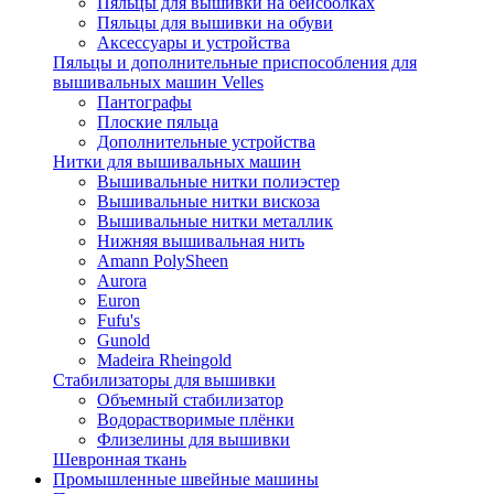
Пяльцы для вышивки на бейсболках
Пяльцы для вышивки на обуви
Аксессуары и устройства
Пяльцы и дополнительные приспособления для
вышивальных машин Velles
Пантографы
Плоские пяльца
Дополнительные устройства
Нитки для вышивальных машин
Вышивальные нитки полиэстер
Вышивальные нитки вискоза
Вышивальные нитки металлик
Нижняя вышивальная нить
Amann PolySheen
Aurora
Euron
Fufu's
Gunold
Madeira Rheingold
Стабилизаторы для вышивки
Объемный стабилизатор
Водорастворимые плёнки
Флизелины для вышивки
Шевронная ткань
Промышленные швейные машины