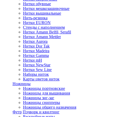
Нитки обувные
Нитки мешкозашивочные
Нитки вышивальные
Нить-резинка
Нитки EURON
Стенды с наполнением
Нитки Amann Belfil, Serafil
Нитки Amann Mettler
Нитки Aurora
Нитки Dor Tak
Нитки Madeira
Нитки Gamma
Нитки mH
Нитки NewStar
Нитки Sew Line
Наборы ниток
Карты цветов ниток
Ножницы
Ножницы портновские
Ножницы для вышивания
Ножницы зиг-заг
Ножницы снипперы
Ножницы общего назначения
Фетр
Пэчворк и квилтинг
Раскройные маты