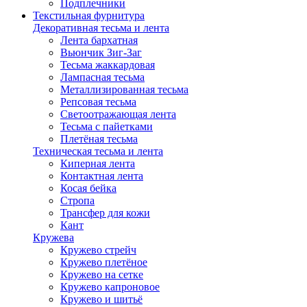
Подплечники
Текстильная фурнитура
Декоративная тесьма и лента
Лента бархатная
Вьюнчик Зиг-Заг
Тесьма жаккардовая
Лампасная тесьма
Металлизированная тесьма
Репсовая тесьма
Светоотражающая лента
Тесьма с пайетками
Плетёная тесьма
Техническая тесьма и лента
Киперная лента
Контактная лента
Косая бейка
Стропа
Трансфер для кожи
Кант
Кружева
Кружево стрейч
Кружево плетёное
Кружево на сетке
Кружево капроновое
Кружево и шитьё