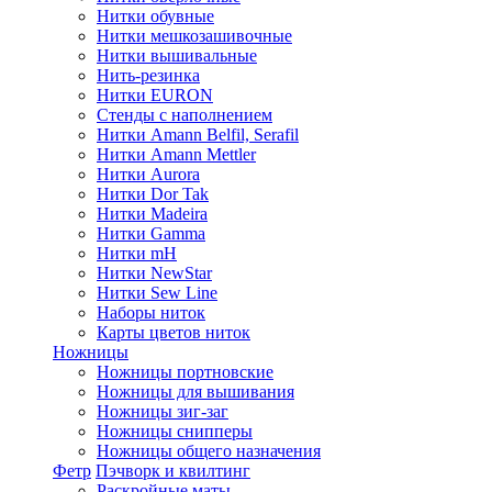
Нитки обувные
Нитки мешкозашивочные
Нитки вышивальные
Нить-резинка
Нитки EURON
Стенды с наполнением
Нитки Amann Belfil, Serafil
Нитки Amann Mettler
Нитки Aurora
Нитки Dor Tak
Нитки Madeira
Нитки Gamma
Нитки mH
Нитки NewStar
Нитки Sew Line
Наборы ниток
Карты цветов ниток
Ножницы
Ножницы портновские
Ножницы для вышивания
Ножницы зиг-заг
Ножницы снипперы
Ножницы общего назначения
Фетр
Пэчворк и квилтинг
Раскройные маты