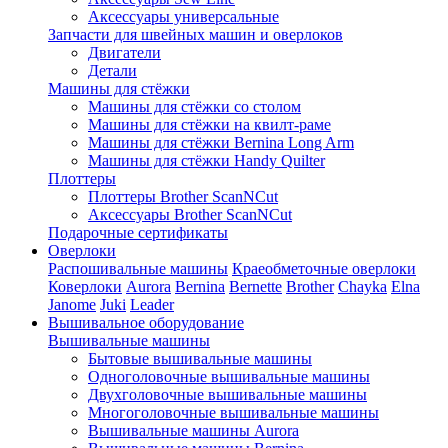
Аксессуары универсальные
Запчасти для швейных машин и оверлоков
Двигатели
Детали
Машины для стёжки
Машины для стёжки со столом
Машины для стёжки на квилт-раме
Машины для стёжки Bernina Long Arm
Машины для стёжки Handy Quilter
Плоттеры
Плоттеры Brother ScanNCut
Аксессуары Brother ScanNCut
Подарочные сертификаты
Оверлоки
Распошивальные машины
Краеобметочные оверлоки
Коверлоки
Aurora
Bernina
Bernette
Brother
Chayka
Elna
Janome
Juki
Leader
Вышивальное оборудование
Вышивальные машины
Бытовые вышивальные машины
Одноголовочные вышивальные машины
Двухголовочные вышивальные машины
Многоголовочные вышивальные машины
Вышивальные машины Aurora