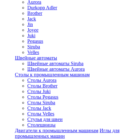
Aurora
Durkopp Adler
Brother
Jack
Jin
Joyee
Juki
Pegasus
Siruba
Velles
Швейные автоматы
Швейные автоматы Siruba
Швейные автоматы Aurora
Столы к промышленным машинам
Столы Aurora
Столы Brother
Столы Juki
Столы Pegasus
Столы Siruba
Столы Jack
Столы Velles
Стулья для швеи
Столешницы
Двигатели к промышленным машинам
Иглы для
промышленных машин