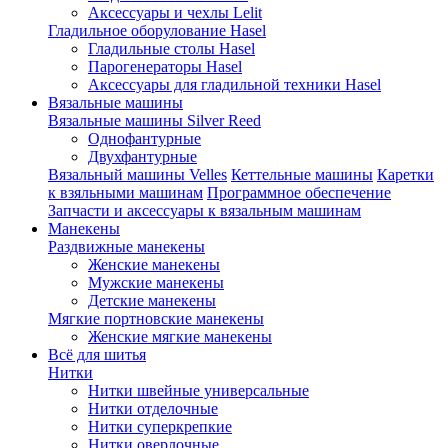
Аксессуары и чехлы Lelit
Гладильное оборулование Hasel
Гладильные столы Hasel
Парогенераторы Hasel
Аксессуары для гладильной техники Hasel
Вязальные машины
Вязальные машины Silver Reed
Однофантурные
Двухфантурные
Вязальный машины Velles
Кеттельные машины
Каретки
к взяльными машинам
Программное обеспечение
Запчасти и аксессуары к вязальным машинам
Манекены
Раздвижные манекены
Женские манекены
Мужские манекены
Детские манекены
Мягкие портновские манекены
Женские мягкие манекены
Всё для шитья
Нитки
Нитки швейные универсальные
Нитки отделочные
Нитки суперкрепкие
Нитки оверлочные