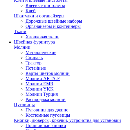
Клей и клеевые пистолеты
Клеевые пистолеты
Клей
Шкатулки и органайзеры
Дорожные швейные наборы
Органайзеры и контейнеры
Ткани
Хлопковая ткань
Швейная фурнитура
Молнии
Металлические
Спираль
Трактор
Потайные
Карты цветов молний
Молнии ARTA-F
Молнии EMR
Молнии YKK
Молнии Турция
Распродажа молний
Пуговицы
Пуговицы для джинс
Костюмные пуговицы
Кнопки, люверсы, крючки, устройства для установки
Пришивные кнопки