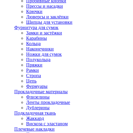
Пробивные кнопки
Прессы и насадки
Крючки
Люверсы и заклёпки
Щипцы для установки
Фурнитура для сумок
Замки и застёжки
Карабины
Кольца
Наконечники
Ножки для сумок
Полукольца
Пряжки
Рамки
Стропа
Цепь
Фермуары
Прокладочные материалы
Флизелины
Ленты прокладочные
Дублерины
Подкладочная ткань
Жаккард
Вискоза с эластаном
Плечевые накладки