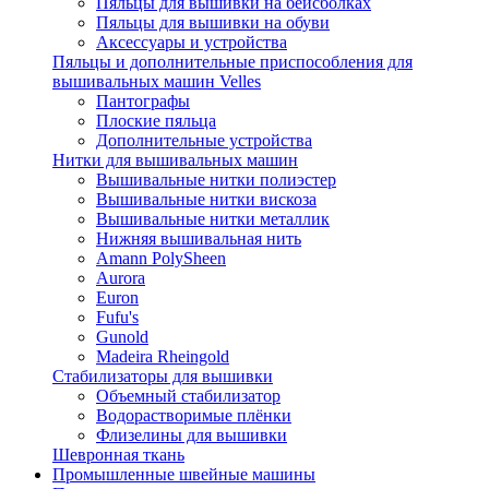
Пяльцы для вышивки на бейсболках
Пяльцы для вышивки на обуви
Аксессуары и устройства
Пяльцы и дополнительные приспособления для
вышивальных машин Velles
Пантографы
Плоские пяльца
Дополнительные устройства
Нитки для вышивальных машин
Вышивальные нитки полиэстер
Вышивальные нитки вискоза
Вышивальные нитки металлик
Нижняя вышивальная нить
Amann PolySheen
Aurora
Euron
Fufu's
Gunold
Madeira Rheingold
Стабилизаторы для вышивки
Объемный стабилизатор
Водорастворимые плёнки
Флизелины для вышивки
Шевронная ткань
Промышленные швейные машины