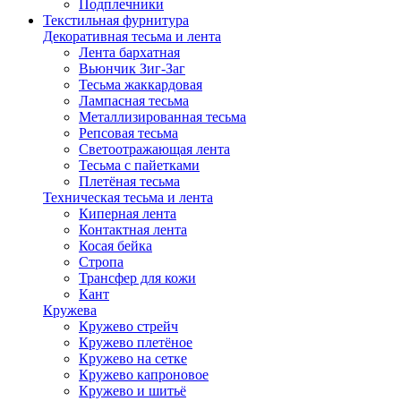
Подплечники
Текстильная фурнитура
Декоративная тесьма и лента
Лента бархатная
Вьюнчик Зиг-Заг
Тесьма жаккардовая
Лампасная тесьма
Металлизированная тесьма
Репсовая тесьма
Светоотражающая лента
Тесьма с пайетками
Плетёная тесьма
Техническая тесьма и лента
Киперная лента
Контактная лента
Косая бейка
Стропа
Трансфер для кожи
Кант
Кружева
Кружево стрейч
Кружево плетёное
Кружево на сетке
Кружево капроновое
Кружево и шитьё