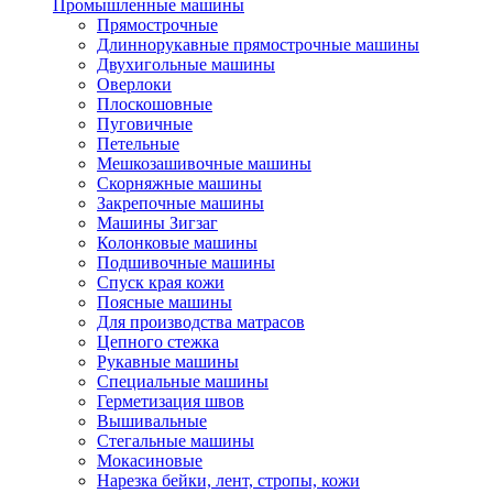
Промышленные машины
Прямострочные
Длиннорукавные прямострочные машины
Двухигольные машины
Оверлоки
Плоскошовные
Пуговичные
Петельные
Мешкозашивочные машины
Скорняжные машины
Закрепочные машины
Машины Зигзаг
Колонковые машины
Подшивочные машины
Спуск края кожи
Поясные машины
Для производства матрасов
Цепного стежка
Рукавные машины
Специальные машины
Герметизация швов
Вышивальные
Стегальные машины
Мокасиновые
Нарезка бейки, лент, стропы, кожи