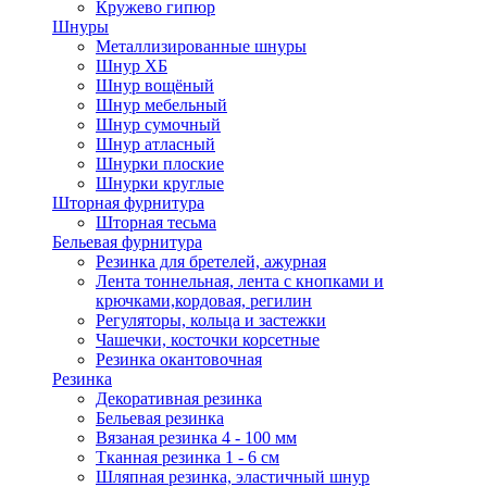
Кружево гипюр
Шнуры
Металлизированные шнуры
Шнур ХБ
Шнур вощёный
Шнур мебельный
Шнур сумочный
Шнур атласный
Шнурки плоские
Шнурки круглые
Шторная фурнитура
Шторная тесьма
Бельевая фурнитура
Резинка для бретелей, ажурная
Лента тоннельная, лента с кнопками и
крючками,кордовая, регилин
Регуляторы, кольца и застежки
Чашечки, косточки корсетные
Резинка окантовочная
Резинка
Декоративная резинка
Бельевая резинка
Вязаная резинка 4 - 100 мм
Тканная резинка 1 - 6 см
Шляпная резинка, эластичный шнур