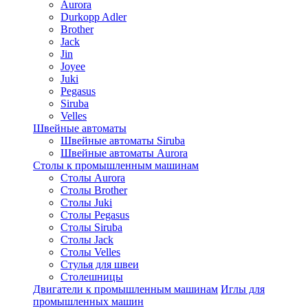
Aurora
Durkopp Adler
Brother
Jack
Jin
Joyee
Juki
Pegasus
Siruba
Velles
Швейные автоматы
Швейные автоматы Siruba
Швейные автоматы Aurora
Столы к промышленным машинам
Столы Aurora
Столы Brother
Столы Juki
Столы Pegasus
Столы Siruba
Столы Jack
Столы Velles
Стулья для швеи
Столешницы
Двигатели к промышленным машинам
Иглы для
промышленных машин