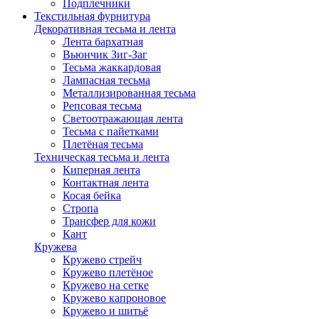
Подплечники
Текстильная фурнитура
Декоративная тесьма и лента
Лента бархатная
Вьюнчик Зиг-Заг
Тесьма жаккардовая
Лампасная тесьма
Металлизированная тесьма
Репсовая тесьма
Светоотражающая лента
Тесьма с пайетками
Плетёная тесьма
Техническая тесьма и лента
Киперная лента
Контактная лента
Косая бейка
Стропа
Трансфер для кожи
Кант
Кружева
Кружево стрейч
Кружево плетёное
Кружево на сетке
Кружево капроновое
Кружево и шитьё