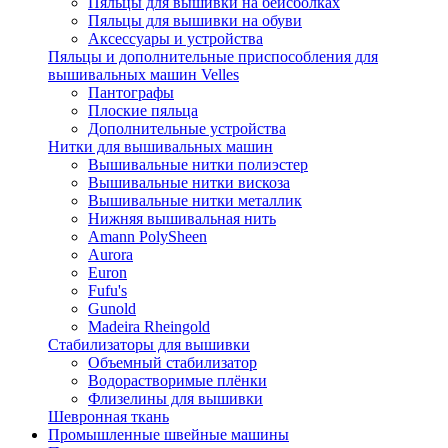
Пяльцы для вышивки на бейсболках
Пяльцы для вышивки на обуви
Аксессуары и устройства
Пяльцы и дополнительные приспособления для
вышивальных машин Velles
Пантографы
Плоские пяльца
Дополнительные устройства
Нитки для вышивальных машин
Вышивальные нитки полиэстер
Вышивальные нитки вискоза
Вышивальные нитки металлик
Нижняя вышивальная нить
Amann PolySheen
Aurora
Euron
Fufu's
Gunold
Madeira Rheingold
Стабилизаторы для вышивки
Объемный стабилизатор
Водорастворимые плёнки
Флизелины для вышивки
Шевронная ткань
Промышленные швейные машины