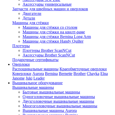
Аксессуары универсальные
Запчасти для швейных машин и оверлоков
Двигатели
Детали
Машины для стёжки
Машины для стёжки со столом
Машины для стёжки на квилт-раме
Машины для стёжки Bernina Long Arm
Машины для стёжки Handy Quilter
Плоттеры
Плоттеры Brother ScanNCut
Аксессуары Brother ScanNCut
Подарочные сертификаты
Оверлоки
Распошивальные машины
Краеобметочные оверлоки
Коверлоки
Aurora
Bernina
Bernette
Brother
Chayka
Elna
Janome
Juki
Leader
Вышивальное оборудование
Вышивальные машины
Бытовые вышивальные машины
Одноголовочные вышивальные машины
Двухголовочные вышивальные машины
Многоголовочные вышивальные машины
Вышивальные машины Aurora