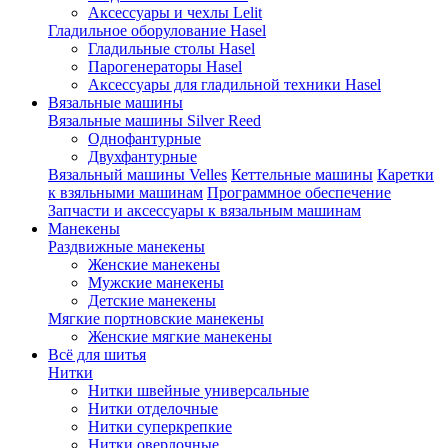
Аксессуары и чехлы Lelit
Гладильное оборулование Hasel
Гладильные столы Hasel
Парогенераторы Hasel
Аксессуары для гладильной техники Hasel
Вязальные машины
Вязальные машины Silver Reed
Однофантурные
Двухфантурные
Вязальный машины Velles
Кеттельные машины
Каретки
к взяльными машинам
Программное обеспечение
Запчасти и аксессуары к вязальным машинам
Манекены
Раздвижные манекены
Женские манекены
Мужские манекены
Детские манекены
Мягкие портновские манекены
Женские мягкие манекены
Всё для шитья
Нитки
Нитки швейные универсальные
Нитки отделочные
Нитки суперкрепкие
Нитки оверлочные