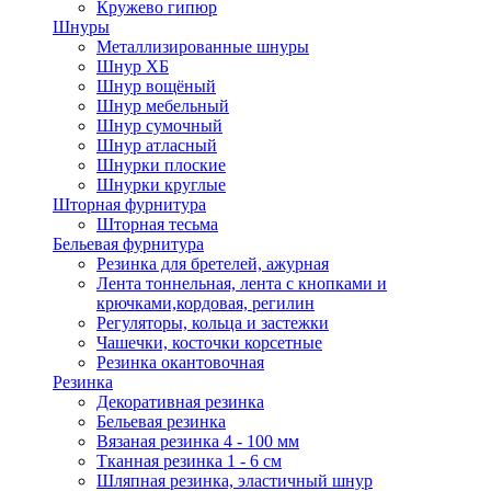
Кружево гипюр
Шнуры
Металлизированные шнуры
Шнур ХБ
Шнур вощёный
Шнур мебельный
Шнур сумочный
Шнур атласный
Шнурки плоские
Шнурки круглые
Шторная фурнитура
Шторная тесьма
Бельевая фурнитура
Резинка для бретелей, ажурная
Лента тоннельная, лента с кнопками и
крючками,кордовая, регилин
Регуляторы, кольца и застежки
Чашечки, косточки корсетные
Резинка окантовочная
Резинка
Декоративная резинка
Бельевая резинка
Вязаная резинка 4 - 100 мм
Тканная резинка 1 - 6 см
Шляпная резинка, эластичный шнур