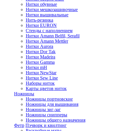
Нитки обувные
Нитки мешкозашивочные
Нитки вышивальные
Нить-резинка
Нитки EURON
Стенды с наполнением
Нитки Amann Belfil, Serafil
Нитки Amann Mettler
Нитки Aurora
Нитки Dor Tak
Нитки Madeira
Нитки Gamma
Нитки mH
Нитки NewStar
Нитки Sew Line
Наборы ниток
Карты цветов ниток
Ножницы
Ножницы портновские
Ножницы для вышивания
Ножницы зиг-заг
Ножницы снипперы
Ножницы общего назначения
Фетр
Пэчворк и квилтинг
Раскройные маты