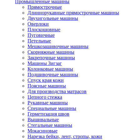
Промышленные машины
Прямострочные
Длиннорукавные прямострочные машины
Двухигольные машины
Оверлоки
Плоскошовные
Пуговичные
Петельные
Мешкозашивочные машины
Скорняжные машины
Закрепочные машины
Машины Зигзаг
Колонковые машины
Подшивочные машины
Спуск края кожи
Поясные машины
Для производства матрасов
Цепного стежка
Рукавные машины
Специальные машины
Герметизация швов
Вышивальные
Стегальные машины
Мокасиновые
Нарезка бейки, лент, стропы, кожи