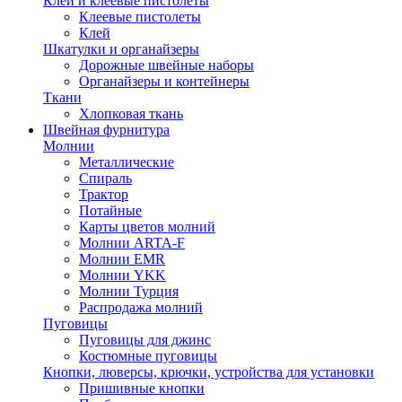
Клей и клеевые пистолеты
Клеевые пистолеты
Клей
Шкатулки и органайзеры
Дорожные швейные наборы
Органайзеры и контейнеры
Ткани
Хлопковая ткань
Швейная фурнитура
Молнии
Металлические
Спираль
Трактор
Потайные
Карты цветов молний
Молнии ARTA-F
Молнии EMR
Молнии YKK
Молнии Турция
Распродажа молний
Пуговицы
Пуговицы для джинс
Костюмные пуговицы
Кнопки, люверсы, крючки, устройства для установки
Пришивные кнопки