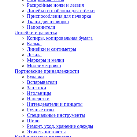
Раскройные ножи и лезвия
Линейки и шаблоны для стёжки
Приспособления для пэчворка
Ткани для пэчворка
Наполнители
Линейки и разметка
Копиры, копировальная бумага
Калька
Линейки и сантиметры
Лекала
Маркеры и мелки
Миллиметровка
Портновские принадлежности
Булавки
Вспарыватели
Заплатки
Игольницы
Наперстки
Нитевдеватели и пинцеты
Ручные иглы
Специальные инструменты
Шило
Ремонт, уход, хранение одежды
Этикет-пистолеты