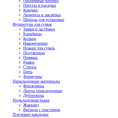
Пробивные кнопки
Прессы и насадки
Крючки
Люверсы и заклёпки
Щипцы для установки
Фурнитура для сумок
Замки и застёжки
Карабины
Кольца
Наконечники
Ножки для сумок
Полукольца
Пряжки
Рамки
Стропа
Цепь
Фермуары
Прокладочные материалы
Флизелины
Ленты прокладочные
Дублерины
Подкладочная ткань
Жаккард
Вискоза с эластаном
Плечевые накладки