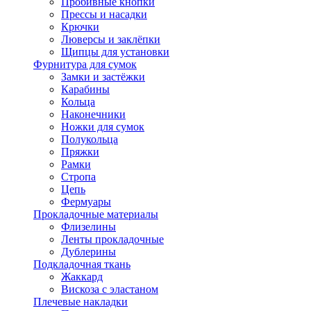
Пробивные кнопки
Прессы и насадки
Крючки
Люверсы и заклёпки
Щипцы для установки
Фурнитура для сумок
Замки и застёжки
Карабины
Кольца
Наконечники
Ножки для сумок
Полукольца
Пряжки
Рамки
Стропа
Цепь
Фермуары
Прокладочные материалы
Флизелины
Ленты прокладочные
Дублерины
Подкладочная ткань
Жаккард
Вискоза с эластаном
Плечевые накладки