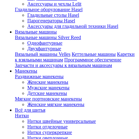
Аксессуары и чехлы Lelit
Гладильное оборулование Hasel
Гладильные столы Hasel
Парогенераторы Hasel
Аксессуары для гладильной техники Hasel
Вязальные машины
Вязальные машины Silver Reed
Однофантурные
Двухфантурные
Вязальный машины Velles
Кеттельные машины
Каретки
к взяльными машинам
Программное обеспечение
Запчасти и аксессуары к вязальным машинам
Манекены
Раздвижные манекены
Женские манекены
Мужские манекены
Детские манекены
Мягкие портновские манекены
Женские мягкие манекены
Всё для шитья
Нитки
Нитки швейные универсальные
Нитки отделочные
Нитки суперкрепкие
Нитки оверлочные