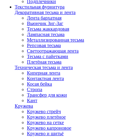
Подплечники
Текстильная фурнитура
Декоративная тесьма и лента
Лента бархатная
Вьюнчик Зиг-Заг
Тесьма жаккардовая
Лампасная тесьма
Металлизированная тесьма
Репсовая тесьма
Светоотражающая лента
Тесьма с пайетками
Плетёная тесьма
Техническая тесьма и лента
Киперная лента
Контактная лента
Косая бейка
Стропа
Трансфер для кожи
Кант
Кружева
Кружево стрейч
Кружево плетёное
Кружево на сетке
Кружево капроновое
Кружево и шитьё