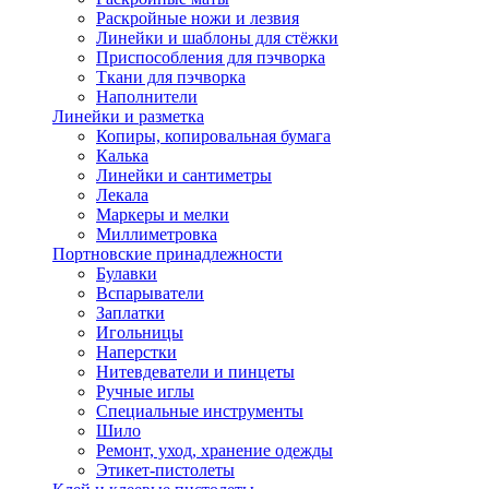
Раскройные ножи и лезвия
Линейки и шаблоны для стёжки
Приспособления для пэчворка
Ткани для пэчворка
Наполнители
Линейки и разметка
Копиры, копировальная бумага
Калька
Линейки и сантиметры
Лекала
Маркеры и мелки
Миллиметровка
Портновские принадлежности
Булавки
Вспарыватели
Заплатки
Игольницы
Наперстки
Нитевдеватели и пинцеты
Ручные иглы
Специальные инструменты
Шило
Ремонт, уход, хранение одежды
Этикет-пистолеты