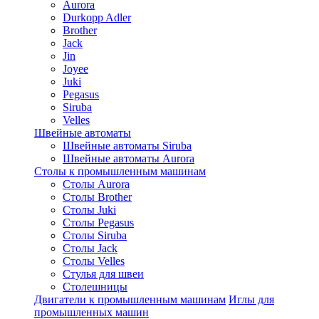
Aurora
Durkopp Adler
Brother
Jack
Jin
Joyee
Juki
Pegasus
Siruba
Velles
Швейные автоматы
Швейные автоматы Siruba
Швейные автоматы Aurora
Столы к промышленным машинам
Столы Aurora
Столы Brother
Столы Juki
Столы Pegasus
Столы Siruba
Столы Jack
Столы Velles
Стулья для швеи
Столешницы
Двигатели к промышленным машинам
Иглы для
промышленных машин