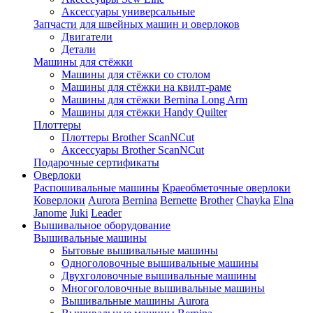
Аксессуары универсальные
Запчасти для швейных машин и оверлоков
Двигатели
Детали
Машины для стёжки
Машины для стёжки со столом
Машины для стёжки на квилт-раме
Машины для стёжки Bernina Long Arm
Машины для стёжки Handy Quilter
Плоттеры
Плоттеры Brother ScanNCut
Аксессуары Brother ScanNCut
Подарочные сертификаты
Оверлоки
Распошивальные машины
Краеобметочные оверлоки
Коверлоки
Aurora
Bernina
Bernette
Brother
Chayka
Elna
Janome
Juki
Leader
Вышивальное оборудование
Вышивальные машины
Бытовые вышивальные машины
Одноголовочные вышивальные машины
Двухголовочные вышивальные машины
Многоголовочные вышивальные машины
Вышивальные машины Aurora