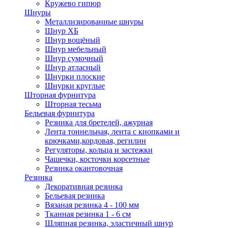
Кружево гипюр
Шнуры
Металлизированные шнуры
Шнур ХБ
Шнур вощёный
Шнур мебельный
Шнур сумочный
Шнур атласный
Шнурки плоские
Шнурки круглые
Шторная фурнитура
Шторная тесьма
Бельевая фурнитура
Резинка для бретелей, ажурная
Лента тоннельная, лента с кнопками и
крючками,кордовая, регилин
Регуляторы, кольца и застежки
Чашечки, косточки корсетные
Резинка окантовочная
Резинка
Декоративная резинка
Бельевая резинка
Вязаная резинка 4 - 100 мм
Тканная резинка 1 - 6 см
Шляпная резинка, эластичный шнур