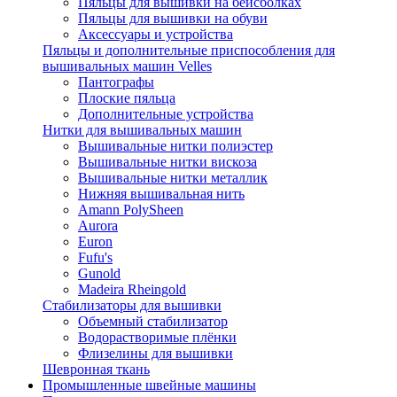
Пяльцы для вышивки на бейсболках
Пяльцы для вышивки на обуви
Аксессуары и устройства
Пяльцы и дополнительные приспособления для
вышивальных машин Velles
Пантографы
Плоские пяльца
Дополнительные устройства
Нитки для вышивальных машин
Вышивальные нитки полиэстер
Вышивальные нитки вискоза
Вышивальные нитки металлик
Нижняя вышивальная нить
Amann PolySheen
Aurora
Euron
Fufu's
Gunold
Madeira Rheingold
Стабилизаторы для вышивки
Объемный стабилизатор
Водорастворимые плёнки
Флизелины для вышивки
Шевронная ткань
Промышленные швейные машины