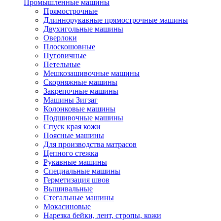
Промышленные машины
Прямострочные
Длиннорукавные прямострочные машины
Двухигольные машины
Оверлоки
Плоскошовные
Пуговичные
Петельные
Мешкозашивочные машины
Скорняжные машины
Закрепочные машины
Машины Зигзаг
Колонковые машины
Подшивочные машины
Спуск края кожи
Поясные машины
Для производства матрасов
Цепного стежка
Рукавные машины
Специальные машины
Герметизация швов
Вышивальные
Стегальные машины
Мокасиновые
Нарезка бейки, лент, стропы, кожи