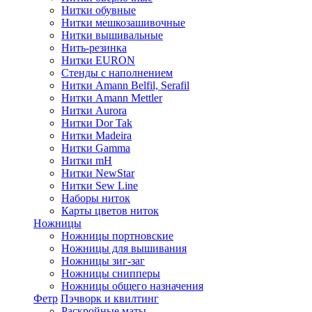
Нитки обувные
Нитки мешкозашивочные
Нитки вышивальные
Нить-резинка
Нитки EURON
Стенды с наполнением
Нитки Amann Belfil, Serafil
Нитки Amann Mettler
Нитки Aurora
Нитки Dor Tak
Нитки Madeira
Нитки Gamma
Нитки mH
Нитки NewStar
Нитки Sew Line
Наборы ниток
Карты цветов ниток
Ножницы
Ножницы портновские
Ножницы для вышивания
Ножницы зиг-заг
Ножницы снипперы
Ножницы общего назначения
Фетр
Пэчворк и квилтинг
Раскройные маты