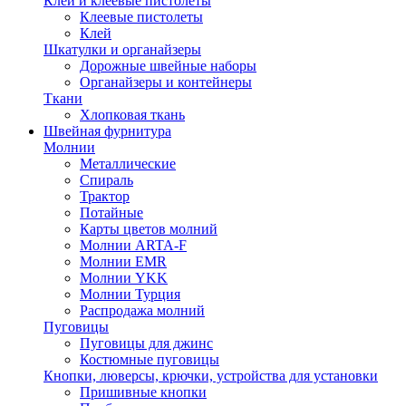
Клей и клеевые пистолеты
Клеевые пистолеты
Клей
Шкатулки и органайзеры
Дорожные швейные наборы
Органайзеры и контейнеры
Ткани
Хлопковая ткань
Швейная фурнитура
Молнии
Металлические
Спираль
Трактор
Потайные
Карты цветов молний
Молнии ARTA-F
Молнии EMR
Молнии YKK
Молнии Турция
Распродажа молний
Пуговицы
Пуговицы для джинс
Костюмные пуговицы
Кнопки, люверсы, крючки, устройства для установки
Пришивные кнопки