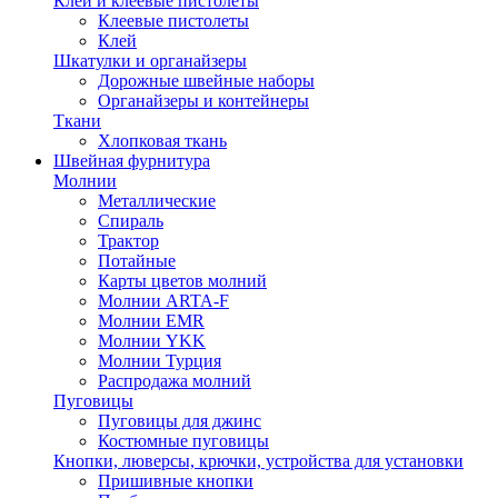
Клей и клеевые пистолеты
Клеевые пистолеты
Клей
Шкатулки и органайзеры
Дорожные швейные наборы
Органайзеры и контейнеры
Ткани
Хлопковая ткань
Швейная фурнитура
Молнии
Металлические
Спираль
Трактор
Потайные
Карты цветов молний
Молнии ARTA-F
Молнии EMR
Молнии YKK
Молнии Турция
Распродажа молний
Пуговицы
Пуговицы для джинс
Костюмные пуговицы
Кнопки, люверсы, крючки, устройства для установки
Пришивные кнопки