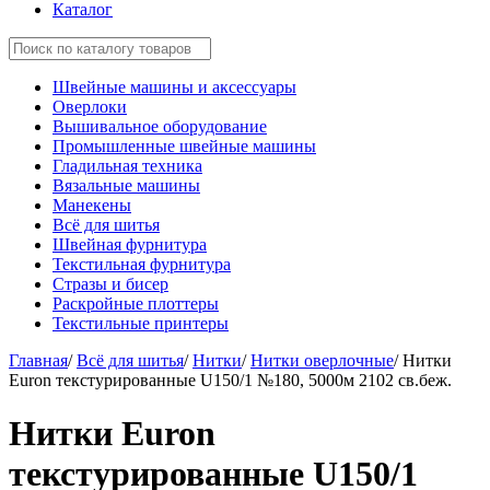
Каталог
Швейные машины и аксессуары
Оверлоки
Вышивальное оборудование
Промышленные швейные машины
Гладильная техника
Вязальные машины
Манекены
Всё для шитья
Швейная фурнитура
Текстильная фурнитура
Стразы и бисер
Раскройные плоттеры
Текстильные принтеры
Главная
/
Всё для шитья
/
Нитки
/
Нитки оверлочные
/
Нитки
Euron текстурированные U150/1 №180, 5000м 2102 св.беж.
Нитки Euron
текстурированные U150/1