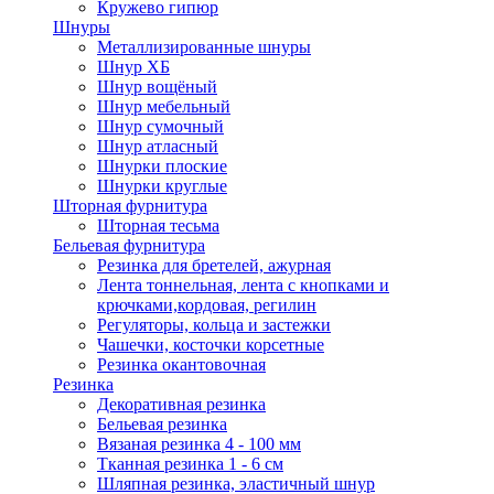
Кружево гипюр
Шнуры
Металлизированные шнуры
Шнур ХБ
Шнур вощёный
Шнур мебельный
Шнур сумочный
Шнур атласный
Шнурки плоские
Шнурки круглые
Шторная фурнитура
Шторная тесьма
Бельевая фурнитура
Резинка для бретелей, ажурная
Лента тоннельная, лента с кнопками и
крючками,кордовая, регилин
Регуляторы, кольца и застежки
Чашечки, косточки корсетные
Резинка окантовочная
Резинка
Декоративная резинка
Бельевая резинка
Вязаная резинка 4 - 100 мм
Тканная резинка 1 - 6 см
Шляпная резинка, эластичный шнур