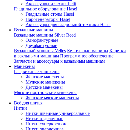
Аксессуары и чехлы Lelit
Гладильное оборулование Hasel
Гладильные столы Hasel
Парогенераторы Hasel
Аксессуары для гладильной техники Hasel
Вязальные машины
Вязальные машины Silver Reed
Однофантурные
Двухфантурные
Вязальный машины Velles
Кеттельные машины
Каретки
к взяльными машинам
Программное обеспечение
Запчасти и аксессуары к вязальным машинам
Манекены
Раздвижные манекены
Женские манекены
Мужские манекены
Детские манекены
Мягкие портновские манекены
Женские мягкие манекены
Всё для шитья
Нитки
Нитки швейные универсальные
Нитки отделочные
Нитки суперкрепкие
Нитки оверлочные