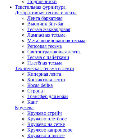
Подплечники
Текстильная фурнитура
Декоративная тесьма и лента
Лента бархатная
Вьюнчик Зиг-Заг
Тесьма жаккардовая
Лампасная тесьма
Металлизированная тесьма
Репсовая тесьма
Светоотражающая лента
Тесьма с пайетками
Плетёная тесьма
Техническая тесьма и лента
Киперная лента
Контактная лента
Косая бейка
Стропа
Трансфер для кожи
Кант
Кружева
Кружево стрейч
Кружево плетёное
Кружево на сетке
Кружево капроновое
Кружево и шитьё