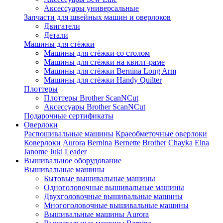
Аксессуары универсальные
Запчасти для швейных машин и оверлоков
Двигатели
Детали
Машины для стёжки
Машины для стёжки со столом
Машины для стёжки на квилт-раме
Машины для стёжки Bernina Long Arm
Машины для стёжки Handy Quilter
Плоттеры
Плоттеры Brother ScanNCut
Аксессуары Brother ScanNCut
Подарочные сертификаты
Оверлоки
Распошивальные машины
Краеобметочные оверлоки
Коверлоки
Aurora
Bernina
Bernette
Brother
Chayka
Elna
Janome
Juki
Leader
Вышивальное оборудование
Вышивальные машины
Бытовые вышивальные машины
Одноголовочные вышивальные машины
Двухголовочные вышивальные машины
Многоголовочные вышивальные машины
Вышивальные машины Aurora