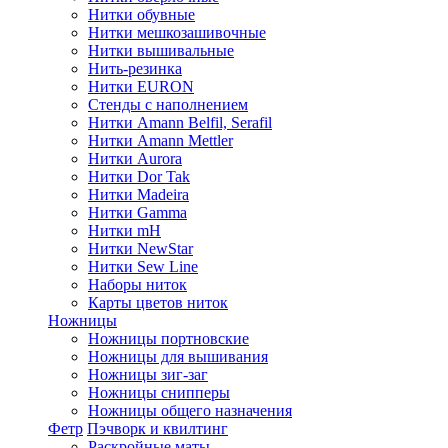
Нитки обувные
Нитки мешкозашивочные
Нитки вышивальные
Нить-резинка
Нитки EURON
Стенды с наполнением
Нитки Amann Belfil, Serafil
Нитки Amann Mettler
Нитки Aurora
Нитки Dor Tak
Нитки Madeira
Нитки Gamma
Нитки mH
Нитки NewStar
Нитки Sew Line
Наборы ниток
Карты цветов ниток
Ножницы
Ножницы портновские
Ножницы для вышивания
Ножницы зиг-заг
Ножницы снипперы
Ножницы общего назначения
Фетр
Пэчворк и квилтинг
Раскройные маты