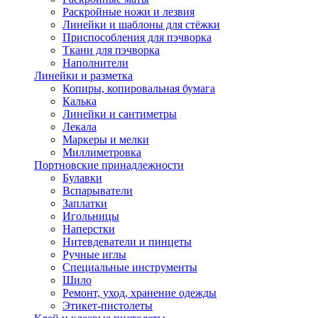
Раскройные ножи и лезвия
Линейки и шаблоны для стёжки
Приспособления для пэчворка
Ткани для пэчворка
Наполнители
Линейки и разметка
Копиры, копировальная бумага
Калька
Линейки и сантиметры
Лекала
Маркеры и мелки
Миллиметровка
Портновские принадлежности
Булавки
Вспарыватели
Заплатки
Игольницы
Наперстки
Нитевдеватели и пинцеты
Ручные иглы
Специальные инструменты
Шило
Ремонт, уход, хранение одежды
Этикет-пистолеты