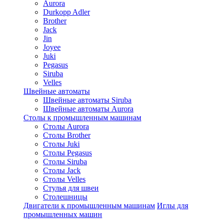
Aurora
Durkopp Adler
Brother
Jack
Jin
Joyee
Juki
Pegasus
Siruba
Velles
Швейные автоматы
Швейные автоматы Siruba
Швейные автоматы Aurora
Столы к промышленным машинам
Столы Aurora
Столы Brother
Столы Juki
Столы Pegasus
Столы Siruba
Столы Jack
Столы Velles
Стулья для швеи
Столешницы
Двигатели к промышленным машинам
Иглы для
промышленных машин