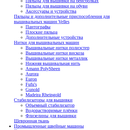
Пяльцы для вышивки на бейсболках
Пяльцы для вышивки на обуви
Аксессуары и устройства
Пяльцы и дополнительные приспособления для
вышивальных машин Velles
Пантографы
Плоские пяльца
Дополнительные устройства
Нитки для вышивальных машин
Вышивальные нитки полиэстер
Вышивальные нитки вискоза
Вышивальные нитки металлик
Нижняя вышивальная нить
Amann PolySheen
Aurora
Euron
Fufu's
Gunold
Madeira Rheingold
Стабилизаторы для вышивки
Объемный стабилизатор
Водорастворимые плёнки
Флизелины для вышивки
Шевронная ткань
Промышленные швейные машины