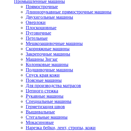
Промышленные машины
Прямострочные
Длиннорукавные прямострочные машины
Двухигольные машины
Оверлоки
Плоскошовные
Пуговичные
Петельные
Мешкозашивочные машины
Скорняжные машины
Закрепочные машины
Машины Зигзаг
Колонковые машины
Подшивочные машины
Спуск края кожи
Поясные машины
Для производства матрасов
Цепного стежка
Рукавные машины
Специальные машины
Герметизация швов
Вышивальные
Стегальные машины
Мокасиновые
Нарезка бейки, лент, стропы, кожи