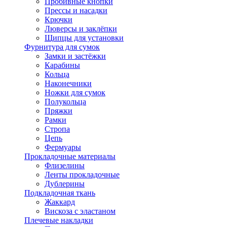
Пробивные кнопки
Прессы и насадки
Крючки
Люверсы и заклёпки
Щипцы для установки
Фурнитура для сумок
Замки и застёжки
Карабины
Кольца
Наконечники
Ножки для сумок
Полукольца
Пряжки
Рамки
Стропа
Цепь
Фермуары
Прокладочные материалы
Флизелины
Ленты прокладочные
Дублерины
Подкладочная ткань
Жаккард
Вискоза с эластаном
Плечевые накладки