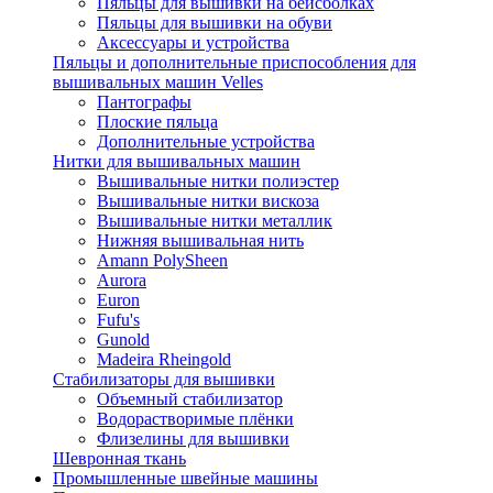
Пяльцы для вышивки на бейсболках
Пяльцы для вышивки на обуви
Аксессуары и устройства
Пяльцы и дополнительные приспособления для
вышивальных машин Velles
Пантографы
Плоские пяльца
Дополнительные устройства
Нитки для вышивальных машин
Вышивальные нитки полиэстер
Вышивальные нитки вискоза
Вышивальные нитки металлик
Нижняя вышивальная нить
Amann PolySheen
Aurora
Euron
Fufu's
Gunold
Madeira Rheingold
Стабилизаторы для вышивки
Объемный стабилизатор
Водорастворимые плёнки
Флизелины для вышивки
Шевронная ткань
Промышленные швейные машины