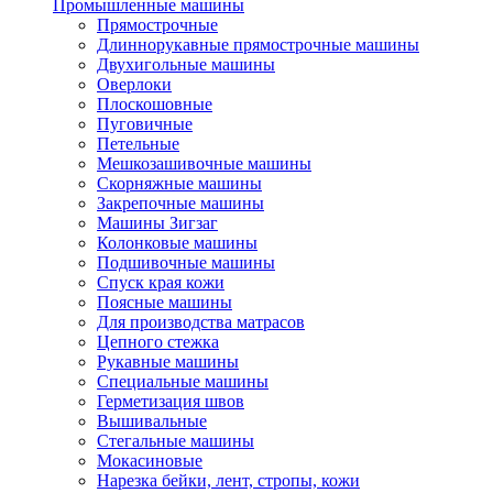
Промышленные машины
Прямострочные
Длиннорукавные прямострочные машины
Двухигольные машины
Оверлоки
Плоскошовные
Пуговичные
Петельные
Мешкозашивочные машины
Скорняжные машины
Закрепочные машины
Машины Зигзаг
Колонковые машины
Подшивочные машины
Спуск края кожи
Поясные машины
Для производства матрасов
Цепного стежка
Рукавные машины
Специальные машины
Герметизация швов
Вышивальные
Стегальные машины
Мокасиновые
Нарезка бейки, лент, стропы, кожи