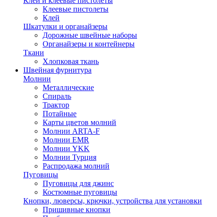
Клей и клеевые пистолеты
Клеевые пистолеты
Клей
Шкатулки и органайзеры
Дорожные швейные наборы
Органайзеры и контейнеры
Ткани
Хлопковая ткань
Швейная фурнитура
Молнии
Металлические
Спираль
Трактор
Потайные
Карты цветов молний
Молнии ARTA-F
Молнии EMR
Молнии YKK
Молнии Турция
Распродажа молний
Пуговицы
Пуговицы для джинс
Костюмные пуговицы
Кнопки, люверсы, крючки, устройства для установки
Пришивные кнопки