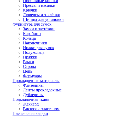
Пробивные кнопки
Прессы и насадки
Крючки
Люверсы и заклёпки
Щипцы для установки
Фурнитура для сумок
Замки и застёжки
Карабины
Кольца
Наконечники
Ножки для сумок
Полукольца
Пряжки
Рамки
Стропа
Цепь
Фермуары
Прокладочные материалы
Флизелины
Ленты прокладочные
Дублерины
Подкладочная ткань
Жаккард
Вискоза с эластаном
Плечевые накладки