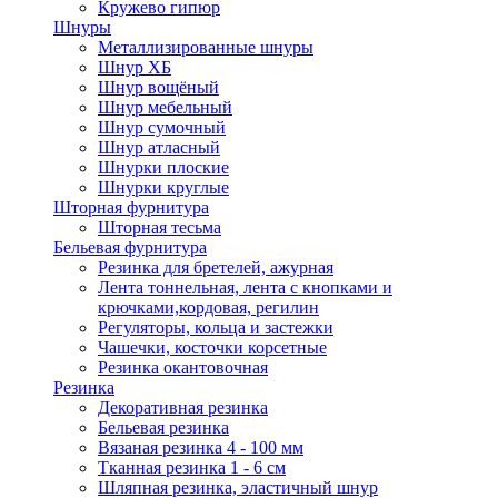
Кружево гипюр
Шнуры
Металлизированные шнуры
Шнур ХБ
Шнур вощёный
Шнур мебельный
Шнур сумочный
Шнур атласный
Шнурки плоские
Шнурки круглые
Шторная фурнитура
Шторная тесьма
Бельевая фурнитура
Резинка для бретелей, ажурная
Лента тоннельная, лента с кнопками и
крючками,кордовая, регилин
Регуляторы, кольца и застежки
Чашечки, косточки корсетные
Резинка окантовочная
Резинка
Декоративная резинка
Бельевая резинка
Вязаная резинка 4 - 100 мм
Тканная резинка 1 - 6 см
Шляпная резинка, эластичный шнур