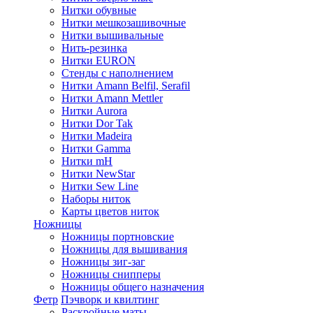
Нитки обувные
Нитки мешкозашивочные
Нитки вышивальные
Нить-резинка
Нитки EURON
Стенды с наполнением
Нитки Amann Belfil, Serafil
Нитки Amann Mettler
Нитки Aurora
Нитки Dor Tak
Нитки Madeira
Нитки Gamma
Нитки mH
Нитки NewStar
Нитки Sew Line
Наборы ниток
Карты цветов ниток
Ножницы
Ножницы портновские
Ножницы для вышивания
Ножницы зиг-заг
Ножницы снипперы
Ножницы общего назначения
Фетр
Пэчворк и квилтинг
Раскройные маты