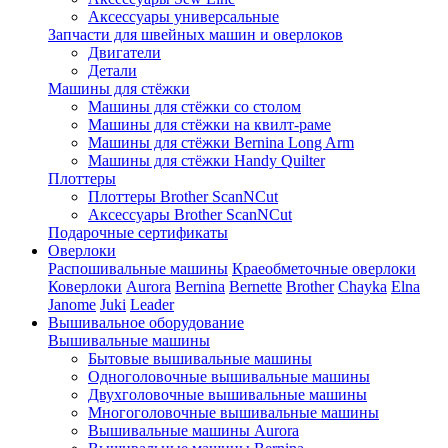
Аксессуары универсальные
Запчасти для швейных машин и оверлоков
Двигатели
Детали
Машины для стёжки
Машины для стёжки со столом
Машины для стёжки на квилт-раме
Машины для стёжки Bernina Long Arm
Машины для стёжки Handy Quilter
Плоттеры
Плоттеры Brother ScanNCut
Аксессуары Brother ScanNCut
Подарочные сертификаты
Оверлоки
Распошивальные машины
Краеобметочные оверлоки
Коверлоки
Aurora
Bernina
Bernette
Brother
Chayka
Elna
Janome
Juki
Leader
Вышивальное оборудование
Вышивальные машины
Бытовые вышивальные машины
Одноголовочные вышивальные машины
Двухголовочные вышивальные машины
Многоголовочные вышивальные машины
Вышивальные машины Aurora