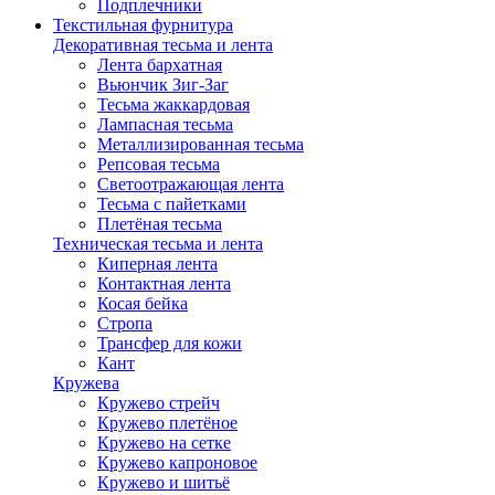
Подплечники
Текстильная фурнитура
Декоративная тесьма и лента
Лента бархатная
Вьюнчик Зиг-Заг
Тесьма жаккардовая
Лампасная тесьма
Металлизированная тесьма
Репсовая тесьма
Светоотражающая лента
Тесьма с пайетками
Плетёная тесьма
Техническая тесьма и лента
Киперная лента
Контактная лента
Косая бейка
Стропа
Трансфер для кожи
Кант
Кружева
Кружево стрейч
Кружево плетёное
Кружево на сетке
Кружево капроновое
Кружево и шитьё