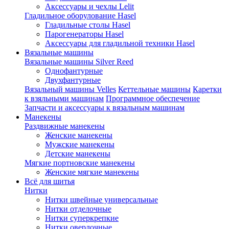
Аксессуары и чехлы Lelit
Гладильное оборулование Hasel
Гладильные столы Hasel
Парогенераторы Hasel
Аксессуары для гладильной техники Hasel
Вязальные машины
Вязальные машины Silver Reed
Однофантурные
Двухфантурные
Вязальный машины Velles
Кеттельные машины
Каретки
к взяльными машинам
Программное обеспечение
Запчасти и аксессуары к вязальным машинам
Манекены
Раздвижные манекены
Женские манекены
Мужские манекены
Детские манекены
Мягкие портновские манекены
Женские мягкие манекены
Всё для шитья
Нитки
Нитки швейные универсальные
Нитки отделочные
Нитки суперкрепкие
Нитки оверлочные