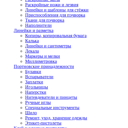
Раскройные ножи и лезвия
Линейки и шаблоны для стёжки
Приспособления для пэчворка
Ткани для пэчворка
Наполнители
Линейки и разметка
Копиры, копировальная бумага
Калька
Линейки и сантиметры
Лекала
Маркеры и мелки
Миллиметровка
Портновские принадлежности
Булавки
Вспарыватели
Заплатки
Игольницы
Наперстки
Нитевдеватели и пинцеты
Ручные иглы
Специальные инструменты
Шило
Ремонт, уход, хранение одежды
Этикет-пистолеты