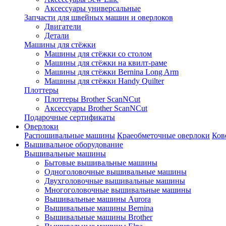
Аксессуары универсальные
Запчасти для швейных машин и оверлоков
Двигатели
Детали
Машины для стёжки
Машины для стёжки со столом
Машины для стёжки на квилт-раме
Машины для стёжки Bernina Long Arm
Машины для стёжки Handy Quilter
Плоттеры
Плоттеры Brother ScanNCut
Аксессуары Brother ScanNCut
Подарочные сертификаты
Оверлоки
Распошивальные машины
Краеобметочные оверлоки
Ков
Вышивальное оборудование
Вышивальные машины
Бытовые вышивальные машины
Одноголовочные вышивальные машины
Двухголовочные вышивальные машины
Многоголовочные вышивальные машины
Вышивальные машины Aurora
Вышивальные машины Bernina
Вышивальные машины Brother