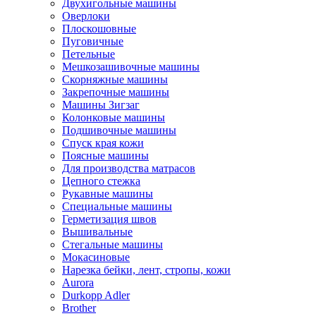
Двухигольные машины
Оверлоки
Плоскошовные
Пуговичные
Петельные
Мешкозашивочные машины
Скорняжные машины
Закрепочные машины
Машины Зигзаг
Колонковые машины
Подшивочные машины
Спуск края кожи
Поясные машины
Для производства матрасов
Цепного стежка
Рукавные машины
Специальные машины
Герметизация швов
Вышивальные
Стегальные машины
Мокасиновые
Нарезка бейки, лент, стропы, кожи
Aurora
Durkopp Adler
Brother