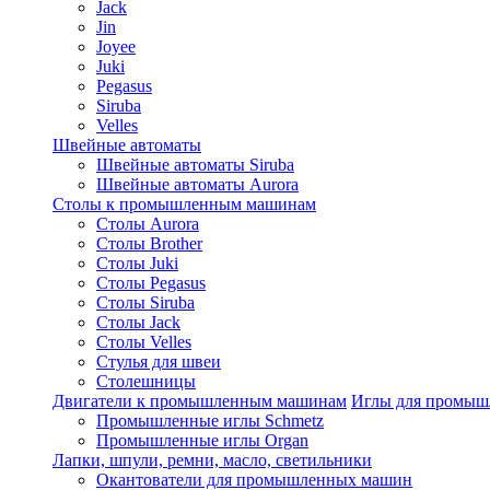
Jack
Jin
Joyee
Juki
Pegasus
Siruba
Velles
Швейные автоматы
Швейные автоматы Siruba
Швейные автоматы Aurora
Столы к промышленным машинам
Столы Aurora
Столы Brother
Столы Juki
Столы Pegasus
Столы Siruba
Столы Jack
Столы Velles
Стулья для швеи
Столешницы
Двигатели к промышленным машинам
Иглы для промы
Промышленные иглы Schmetz
Промышленные иглы Organ
Лапки, шпули, ремни, масло, светильники
Окантователи для промышленных машин