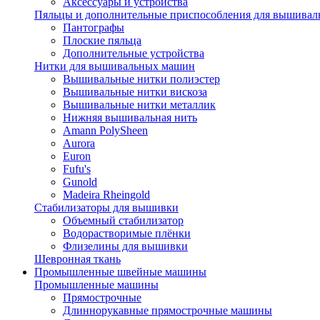
Аксессуары и устройства
Пяльцы и дополнительные приспособления для вышиваль
Пантографы
Плоские пяльца
Дополнительные устройства
Нитки для вышивальных машин
Вышивальные нитки полиэстер
Вышивальные нитки вискоза
Вышивальные нитки металлик
Нижняя вышивальная нить
Amann PolySheen
Aurora
Euron
Fufu's
Gunold
Madeira Rheingold
Стабилизаторы для вышивки
Объемный стабилизатор
Водорастворимые плёнки
Флизелины для вышивки
Шевронная ткань
Промышленные швейные машины
Промышленные машины
Прямострочные
Длиннорукавные прямострочные машины