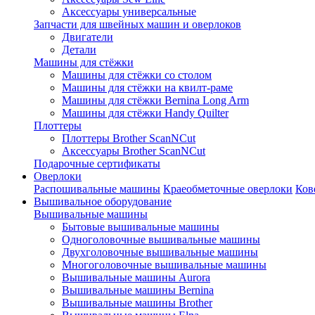
Аксессуары универсальные
Запчасти для швейных машин и оверлоков
Двигатели
Детали
Машины для стёжки
Машины для стёжки со столом
Машины для стёжки на квилт-раме
Машины для стёжки Bernina Long Arm
Машины для стёжки Handy Quilter
Плоттеры
Плоттеры Brother ScanNCut
Аксессуары Brother ScanNCut
Подарочные сертификаты
Оверлоки
Распошивальные машины
Краеобметочные оверлоки
Ков
Вышивальное оборудование
Вышивальные машины
Бытовые вышивальные машины
Одноголовочные вышивальные машины
Двухголовочные вышивальные машины
Многоголовочные вышивальные машины
Вышивальные машины Aurora
Вышивальные машины Bernina
Вышивальные машины Brother