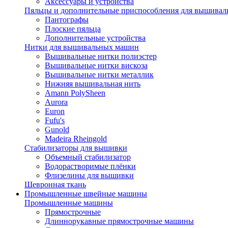
Аксессуары и устройства
Пяльцы и дополнительные приспособления для вышиваль
Пантографы
Плоские пяльца
Дополнительные устройства
Нитки для вышивальных машин
Вышивальные нитки полиэстер
Вышивальные нитки вискоза
Вышивальные нитки металлик
Нижняя вышивальная нить
Amann PolySheen
Aurora
Euron
Fufu's
Gunold
Madeira Rheingold
Стабилизаторы для вышивки
Объемный стабилизатор
Водорастворимые плёнки
Флизелины для вышивки
Шевронная ткань
Промышленные швейные машины
Промышленные машины
Прямострочные
Длиннорукавные прямострочные машины