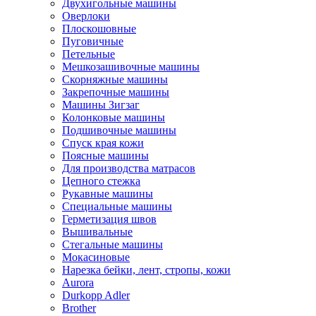
Двухигольные машины
Оверлоки
Плоскошовные
Пуговичные
Петельные
Мешкозашивочные машины
Скорняжные машины
Закрепочные машины
Машины Зигзаг
Колонковые машины
Подшивочные машины
Спуск края кожи
Поясные машины
Для производства матрасов
Цепного стежка
Рукавные машины
Специальные машины
Герметизация швов
Вышивальные
Стегальные машины
Мокасиновые
Нарезка бейки, лент, стропы, кожи
Aurora
Durkopp Adler
Brother