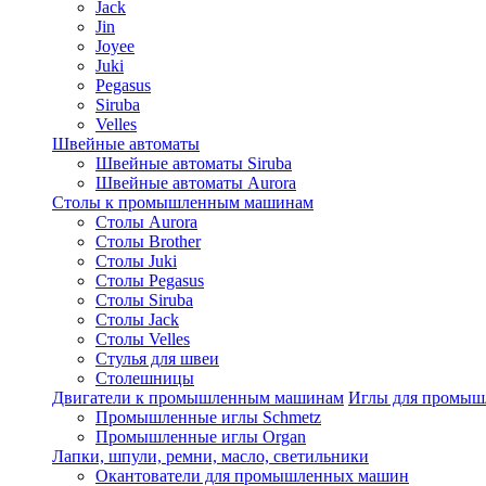
Jack
Jin
Joyee
Juki
Pegasus
Siruba
Velles
Швейные автоматы
Швейные автоматы Siruba
Швейные автоматы Aurora
Столы к промышленным машинам
Столы Aurora
Столы Brother
Столы Juki
Столы Pegasus
Столы Siruba
Столы Jack
Столы Velles
Стулья для швеи
Столешницы
Двигатели к промышленным машинам
Иглы для промы
Промышленные иглы Schmetz
Промышленные иглы Organ
Лапки, шпули, ремни, масло, светильники
Окантователи для промышленных машин