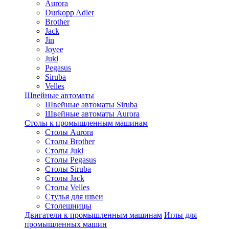
Aurora
Durkopp Adler
Brother
Jack
Jin
Joyee
Juki
Pegasus
Siruba
Velles
Швейные автоматы
Швейные автоматы Siruba
Швейные автоматы Aurora
Столы к промышленным машинам
Столы Aurora
Столы Brother
Столы Juki
Столы Pegasus
Столы Siruba
Столы Jack
Столы Velles
Стулья для швеи
Столешницы
Двигатели к промышленным машинам
Иглы для
промышленных машин