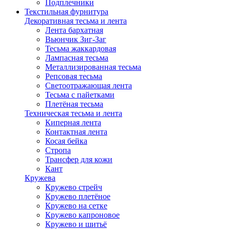
Подплечники
Текстильная фурнитура
Декоративная тесьма и лента
Лента бархатная
Вьюнчик Зиг-Заг
Тесьма жаккардовая
Лампасная тесьма
Металлизированная тесьма
Репсовая тесьма
Светоотражающая лента
Тесьма с пайетками
Плетёная тесьма
Техническая тесьма и лента
Киперная лента
Контактная лента
Косая бейка
Стропа
Трансфер для кожи
Кант
Кружева
Кружево стрейч
Кружево плетёное
Кружево на сетке
Кружево капроновое
Кружево и шитьё