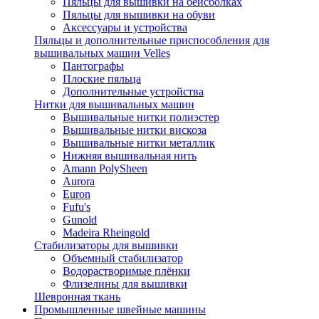
Пяльцы для вышивки на бейсболках
Пяльцы для вышивки на обуви
Аксессуары и устройства
Пяльцы и дополнительные приспособления для
вышивальных машин Velles
Пантографы
Плоские пяльца
Дополнительные устройства
Нитки для вышивальных машин
Вышивальные нитки полиэстер
Вышивальные нитки вискоза
Вышивальные нитки металлик
Нижняя вышивальная нить
Amann PolySheen
Aurora
Euron
Fufu's
Gunold
Madeira Rheingold
Стабилизаторы для вышивки
Объемный стабилизатор
Водорастворимые плёнки
Флизелины для вышивки
Шевронная ткань
Промышленные швейные машины