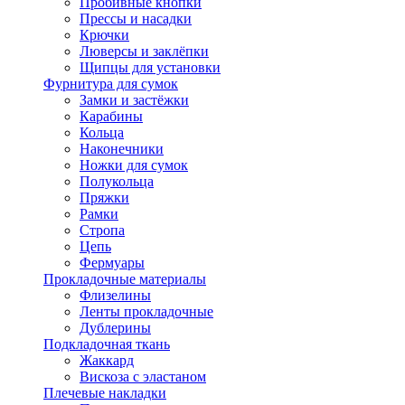
Пробивные кнопки
Прессы и насадки
Крючки
Люверсы и заклёпки
Щипцы для установки
Фурнитура для сумок
Замки и застёжки
Карабины
Кольца
Наконечники
Ножки для сумок
Полукольца
Пряжки
Рамки
Стропа
Цепь
Фермуары
Прокладочные материалы
Флизелины
Ленты прокладочные
Дублерины
Подкладочная ткань
Жаккард
Вискоза с эластаном
Плечевые накладки