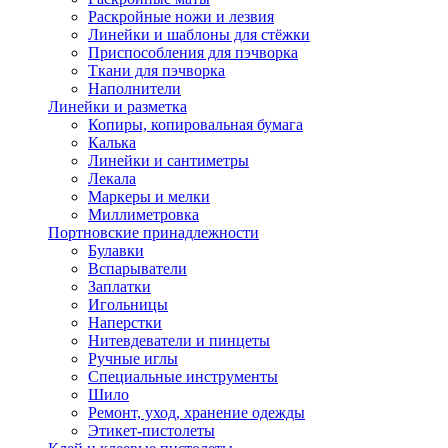
Раскройные ножи и лезвия
Линейки и шаблоны для стёжки
Приспособления для пэчворка
Ткани для пэчворка
Наполнители
Линейки и разметка
Копиры, копировальная бумага
Калька
Линейки и сантиметры
Лекала
Маркеры и мелки
Миллиметровка
Портновские принадлежности
Булавки
Вспарыватели
Заплатки
Игольницы
Наперстки
Нитевдеватели и пинцеты
Ручные иглы
Специальные инструменты
Шило
Ремонт, уход, хранение одежды
Этикет-пистолеты