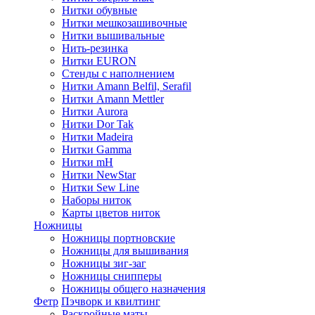
Нитки обувные
Нитки мешкозашивочные
Нитки вышивальные
Нить-резинка
Нитки EURON
Стенды с наполнением
Нитки Amann Belfil, Serafil
Нитки Amann Mettler
Нитки Aurora
Нитки Dor Tak
Нитки Madeira
Нитки Gamma
Нитки mH
Нитки NewStar
Нитки Sew Line
Наборы ниток
Карты цветов ниток
Ножницы
Ножницы портновские
Ножницы для вышивания
Ножницы зиг-заг
Ножницы снипперы
Ножницы общего назначения
Фетр
Пэчворк и квилтинг
Раскройные маты