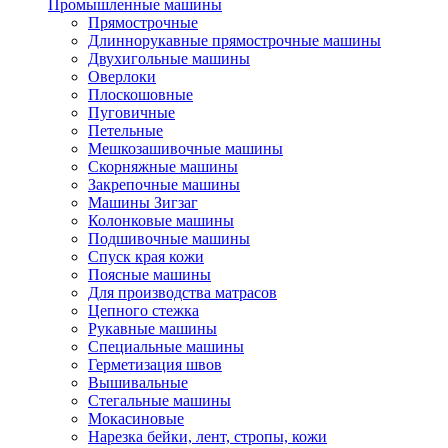
Промышленные машины
Прямострочные
Длиннорукавные прямострочные машины
Двухигольные машины
Оверлоки
Плоскошовные
Пуговичные
Петельные
Мешкозашивочные машины
Скорняжные машины
Закрепочные машины
Машины Зигзаг
Колонковые машины
Подшивочные машины
Спуск края кожи
Поясные машины
Для производства матрасов
Цепного стежка
Рукавные машины
Специальные машины
Герметизация швов
Вышивальные
Стегальные машины
Мокасиновые
Нарезка бейки, лент, стропы, кожи