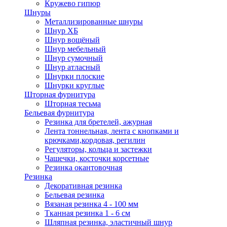
Кружево гипюр
Шнуры
Металлизированные шнуры
Шнур ХБ
Шнур вощёный
Шнур мебельный
Шнур сумочный
Шнур атласный
Шнурки плоские
Шнурки круглые
Шторная фурнитура
Шторная тесьма
Бельевая фурнитура
Резинка для бретелей, ажурная
Лента тоннельная, лента с кнопками и
крючками,кордовая, регилин
Регуляторы, кольца и застежки
Чашечки, косточки корсетные
Резинка окантовочная
Резинка
Декоративная резинка
Бельевая резинка
Вязаная резинка 4 - 100 мм
Тканная резинка 1 - 6 см
Шляпная резинка, эластичный шнур