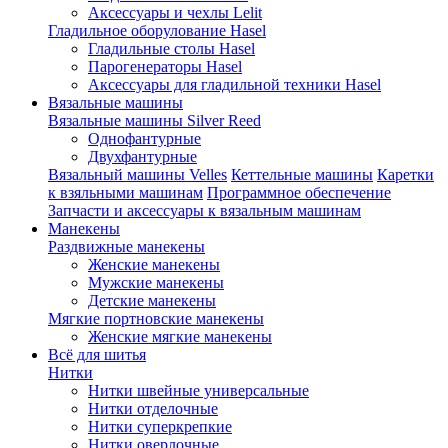
Аксессуары и чехлы Lelit
Гладильное оборулование Hasel
Гладильные столы Hasel
Парогенераторы Hasel
Аксессуары для гладильной техники Hasel
Вязальные машины
Вязальные машины Silver Reed
Однофантурные
Двухфантурные
Вязальный машины Velles
Кеттельные машины
Каретки
к взяльными машинам
Программное обеспечение
Запчасти и аксессуары к вязальным машинам
Манекены
Раздвижные манекены
Женские манекены
Мужские манекены
Детские манекены
Мягкие портновские манекены
Женские мягкие манекены
Всё для шитья
Нитки
Нитки швейные универсальные
Нитки отделочные
Нитки суперкрепкие
Нитки оверлочные