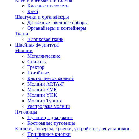
Клей и клеевые пистолеты
Клеевые пистолеты
Клей
Шкатулки и органайзеры
Дорожные швейные наборы
Органайзеры и контейнеры
Ткани
Хлопковая ткань
Швейная фурнитура
Молнии
Металлические
Спираль
Трактор
Потайные
Карты цветов молний
Молнии ARTA-F
Молнии EMR
Молнии YKK
Молнии Турция
Распродажа молний
Пуговицы
Пуговицы для джинс
Костюмные пуговицы
Кнопки, люверсы, крючки, устройства для установки
Пришивные кнопки