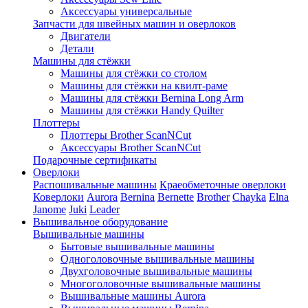
Аксессуары универсальные
Запчасти для швейных машин и оверлоков
Двигатели
Детали
Машины для стёжки
Машины для стёжки со столом
Машины для стёжки на квилт-раме
Машины для стёжки Bernina Long Arm
Машины для стёжки Handy Quilter
Плоттеры
Плоттеры Brother ScanNCut
Аксессуары Brother ScanNCut
Подарочные сертификаты
Оверлоки
Распошивальные машины
Краеобметочные оверлоки
Коверлоки
Aurora
Bernina
Bernette
Brother
Chayka
Elna
Janome
Juki
Leader
Вышивальное оборудование
Вышивальные машины
Бытовые вышивальные машины
Одноголовочные вышивальные машины
Двухголовочные вышивальные машины
Многоголовочные вышивальные машины
Вышивальные машины Aurora