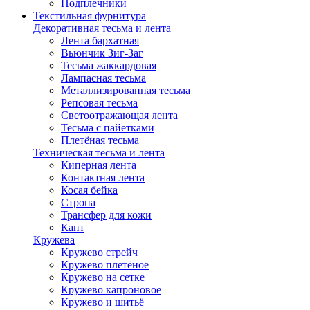
Подплечники
Текстильная фурнитура
Декоративная тесьма и лента
Лента бархатная
Вьюнчик Зиг-Заг
Тесьма жаккардовая
Лампасная тесьма
Металлизированная тесьма
Репсовая тесьма
Светоотражающая лента
Тесьма с пайетками
Плетёная тесьма
Техническая тесьма и лента
Киперная лента
Контактная лента
Косая бейка
Стропа
Трансфер для кожи
Кант
Кружева
Кружево стрейч
Кружево плетёное
Кружево на сетке
Кружево капроновое
Кружево и шитьё