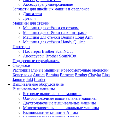
Аксессуары универсальные
Запчасти для швейных машин и оверлоков
Двигатели
Детали
Машины для стёжки
Машины для стёжки со столом
Машины для стёжки на квилт-раме
Машины для стёжки Bernina Long Arm
Машины для стёжки Handy Quilter
Плоттеры
Плоттеры Brother ScanNCut
Аксессуары Brother ScanNCut
Подарочные сертификаты
Оверлоки
Распошивальные машины
Краеобметочные оверлоки
Коверлоки
Aurora
Bernina
Bernette
Brother
Chayka
Elna
Janome
Juki
Leader
Вышивальное оборудование
Вышивальные машины
Бытовые вышивальные машины
Одноголовочные вышивальные машины
Двухголовочные вышивальные машины
Многоголовочные вышивальные машины
Вышивальные машины Aurora