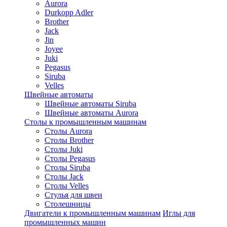
Aurora
Durkopp Adler
Brother
Jack
Jin
Joyee
Juki
Pegasus
Siruba
Velles
Швейные автоматы
Швейные автоматы Siruba
Швейные автоматы Aurora
Столы к промышленным машинам
Столы Aurora
Столы Brother
Столы Juki
Столы Pegasus
Столы Siruba
Столы Jack
Столы Velles
Стулья для швеи
Столешницы
Двигатели к промышленным машинам
Иглы для
промышленных машин