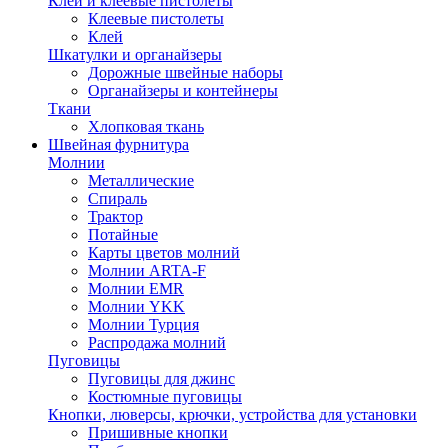
Клей и клеевые пистолеты
Клеевые пистолеты
Клей
Шкатулки и органайзеры
Дорожные швейные наборы
Органайзеры и контейнеры
Ткани
Хлопковая ткань
Швейная фурнитура
Молнии
Металлические
Спираль
Трактор
Потайные
Карты цветов молний
Молнии ARTA-F
Молнии EMR
Молнии YKK
Молнии Турция
Распродажа молний
Пуговицы
Пуговицы для джинс
Костюмные пуговицы
Кнопки, люверсы, крючки, устройства для установки
Пришивные кнопки