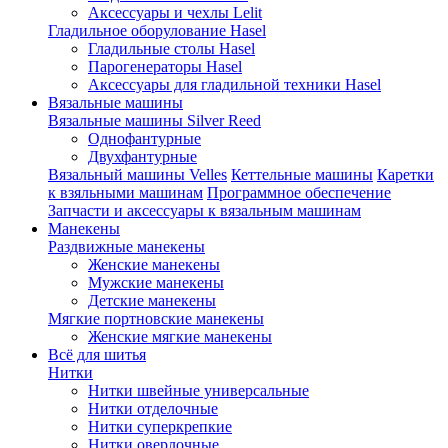
Аксессуары и чехлы Lelit
Гладильное оборулование Hasel
Гладильные столы Hasel
Парогенераторы Hasel
Аксессуары для гладильной техники Hasel
Вязальные машины
Вязальные машины Silver Reed
Однофантурные
Двухфантурные
Вязальный машины Velles
Кеттельные машины
Каретки
к взяльными машинам
Программное обеспечение
Запчасти и аксессуары к вязальным машинам
Манекены
Раздвижные манекены
Женские манекены
Мужские манекены
Детские манекены
Мягкие портновские манекены
Женские мягкие манекены
Всё для шитья
Нитки
Нитки швейные универсальные
Нитки отделочные
Нитки суперкрепкие
Нитки оверлочные