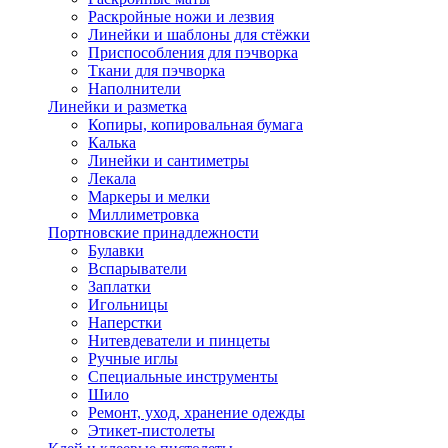
Раскройные ножи и лезвия
Линейки и шаблоны для стёжки
Приспособления для пэчворка
Ткани для пэчворка
Наполнители
Линейки и разметка
Копиры, копировальная бумага
Калька
Линейки и сантиметры
Лекала
Маркеры и мелки
Миллиметровка
Портновские принадлежности
Булавки
Вспарыватели
Заплатки
Игольницы
Наперстки
Нитевдеватели и пинцеты
Ручные иглы
Специальные инструменты
Шило
Ремонт, уход, хранение одежды
Этикет-пистолеты