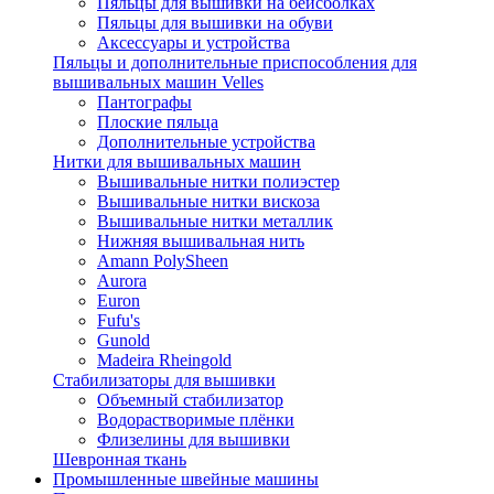
Пяльцы для вышивки на бейсболках
Пяльцы для вышивки на обуви
Аксессуары и устройства
Пяльцы и дополнительные приспособления для
вышивальных машин Velles
Пантографы
Плоские пяльца
Дополнительные устройства
Нитки для вышивальных машин
Вышивальные нитки полиэстер
Вышивальные нитки вискоза
Вышивальные нитки металлик
Нижняя вышивальная нить
Amann PolySheen
Aurora
Euron
Fufu's
Gunold
Madeira Rheingold
Стабилизаторы для вышивки
Объемный стабилизатор
Водорастворимые плёнки
Флизелины для вышивки
Шевронная ткань
Промышленные швейные машины