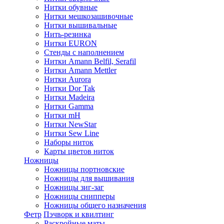
Нитки обувные
Нитки мешкозашивочные
Нитки вышивальные
Нить-резинка
Нитки EURON
Стенды с наполнением
Нитки Amann Belfil, Serafil
Нитки Amann Mettler
Нитки Aurora
Нитки Dor Tak
Нитки Madeira
Нитки Gamma
Нитки mH
Нитки NewStar
Нитки Sew Line
Наборы ниток
Карты цветов ниток
Ножницы
Ножницы портновские
Ножницы для вышивания
Ножницы зиг-заг
Ножницы снипперы
Ножницы общего назначения
Фетр
Пэчворк и квилтинг
Раскройные маты