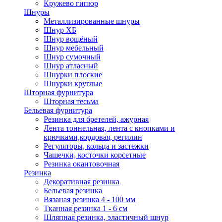
Кружево гипюр
Шнуры
Металлизированные шнуры
Шнур ХБ
Шнур вощёный
Шнур мебельный
Шнур сумочный
Шнур атласный
Шнурки плоские
Шнурки круглые
Шторная фурнитура
Шторная тесьма
Бельевая фурнитура
Резинка для бретелей, ажурная
Лента тоннельная, лента с кнопками и
крючками,кордовая, регилин
Регуляторы, кольца и застежки
Чашечки, косточки корсетные
Резинка окантовочная
Резинка
Декоративная резинка
Бельевая резинка
Вязаная резинка 4 - 100 мм
Тканная резинка 1 - 6 см
Шляпная резинка, эластичный шнур