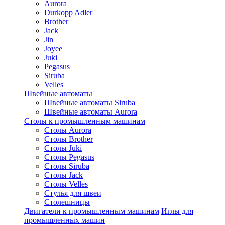
Aurora
Durkopp Adler
Brother
Jack
Jin
Joyee
Juki
Pegasus
Siruba
Velles
Швейные автоматы
Швейные автоматы Siruba
Швейные автоматы Aurora
Столы к промышленным машинам
Столы Aurora
Столы Brother
Столы Juki
Столы Pegasus
Столы Siruba
Столы Jack
Столы Velles
Стулья для швеи
Столешницы
Двигатели к промышленным машинам
Иглы для
промышленных машин