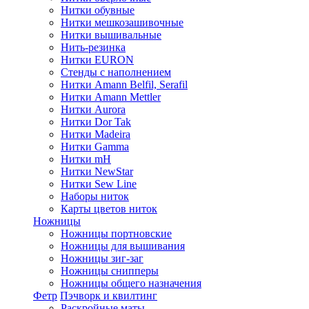
Нитки обувные
Нитки мешкозашивочные
Нитки вышивальные
Нить-резинка
Нитки EURON
Стенды с наполнением
Нитки Amann Belfil, Serafil
Нитки Amann Mettler
Нитки Aurora
Нитки Dor Tak
Нитки Madeira
Нитки Gamma
Нитки mH
Нитки NewStar
Нитки Sew Line
Наборы ниток
Карты цветов ниток
Ножницы
Ножницы портновские
Ножницы для вышивания
Ножницы зиг-заг
Ножницы снипперы
Ножницы общего назначения
Фетр
Пэчворк и квилтинг
Раскройные маты