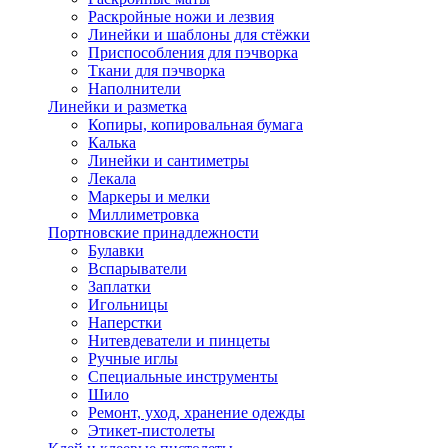
Раскройные ножи и лезвия
Линейки и шаблоны для стёжки
Приспособления для пэчворка
Ткани для пэчворка
Наполнители
Линейки и разметка
Копиры, копировальная бумага
Калька
Линейки и сантиметры
Лекала
Маркеры и мелки
Миллиметровка
Портновские принадлежности
Булавки
Вспарыватели
Заплатки
Игольницы
Наперстки
Нитевдеватели и пинцеты
Ручные иглы
Специальные инструменты
Шило
Ремонт, уход, хранение одежды
Этикет-пистолеты