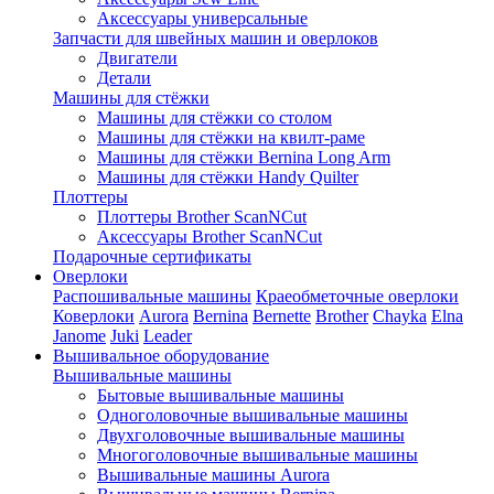
Аксессуары универсальные
Запчасти для швейных машин и оверлоков
Двигатели
Детали
Машины для стёжки
Машины для стёжки со столом
Машины для стёжки на квилт-раме
Машины для стёжки Bernina Long Arm
Машины для стёжки Handy Quilter
Плоттеры
Плоттеры Brother ScanNCut
Аксессуары Brother ScanNCut
Подарочные сертификаты
Оверлоки
Распошивальные машины
Краеобметочные оверлоки
Коверлоки
Aurora
Bernina
Bernette
Brother
Chayka
Elna
Janome
Juki
Leader
Вышивальное оборудование
Вышивальные машины
Бытовые вышивальные машины
Одноголовочные вышивальные машины
Двухголовочные вышивальные машины
Многоголовочные вышивальные машины
Вышивальные машины Aurora