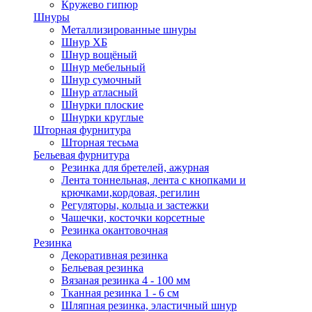
Кружево гипюр
Шнуры
Металлизированные шнуры
Шнур ХБ
Шнур вощёный
Шнур мебельный
Шнур сумочный
Шнур атласный
Шнурки плоские
Шнурки круглые
Шторная фурнитура
Шторная тесьма
Бельевая фурнитура
Резинка для бретелей, ажурная
Лента тоннельная, лента с кнопками и
крючками,кордовая, регилин
Регуляторы, кольца и застежки
Чашечки, косточки корсетные
Резинка окантовочная
Резинка
Декоративная резинка
Бельевая резинка
Вязаная резинка 4 - 100 мм
Тканная резинка 1 - 6 см
Шляпная резинка, эластичный шнур