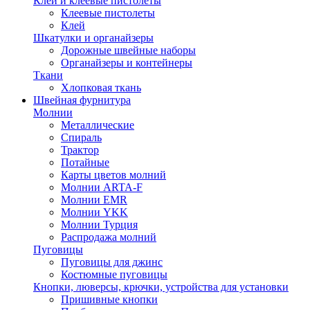
Клей и клеевые пистолеты
Клеевые пистолеты
Клей
Шкатулки и органайзеры
Дорожные швейные наборы
Органайзеры и контейнеры
Ткани
Хлопковая ткань
Швейная фурнитура
Молнии
Металлические
Спираль
Трактор
Потайные
Карты цветов молний
Молнии ARTA-F
Молнии EMR
Молнии YKK
Молнии Турция
Распродажа молний
Пуговицы
Пуговицы для джинс
Костюмные пуговицы
Кнопки, люверсы, крючки, устройства для установки
Пришивные кнопки