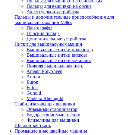
Пяльцы для вышивки на бейсболках
Пяльцы для вышивки на обуви
Аксессуары и устройства
Пяльцы и дополнительные приспособления для
вышивальных машин Velles
Пантографы
Плоские пяльца
Дополнительные устройства
Нитки для вышивальных машин
Вышивальные нитки полиэстер
Вышивальные нитки вискоза
Вышивальные нитки металлик
Нижняя вышивальная нить
Amann PolySheen
Aurora
Euron
Fufu's
Gunold
Madeira Rheingold
Стабилизаторы для вышивки
Объемный стабилизатор
Водорастворимые плёнки
Флизелины для вышивки
Шевронная ткань
Промышленные швейные машины