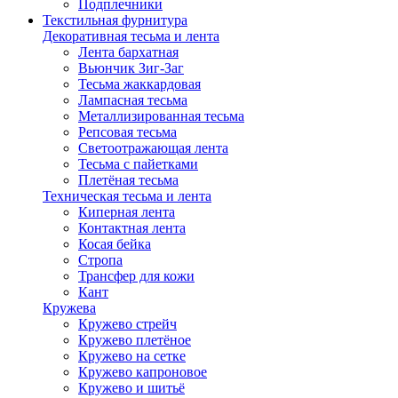
Подплечники
Текстильная фурнитура
Декоративная тесьма и лента
Лента бархатная
Вьюнчик Зиг-Заг
Тесьма жаккардовая
Лампасная тесьма
Металлизированная тесьма
Репсовая тесьма
Светоотражающая лента
Тесьма с пайетками
Плетёная тесьма
Техническая тесьма и лента
Киперная лента
Контактная лента
Косая бейка
Стропа
Трансфер для кожи
Кант
Кружева
Кружево стрейч
Кружево плетёное
Кружево на сетке
Кружево капроновое
Кружево и шитьё