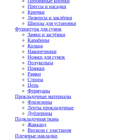
Пробивные кнопки
Прессы и насадки
Крючки
Люверсы и заклёпки
Щипцы для установки
Фурнитура для сумок
Замки и застёжки
Карабины
Кольца
Наконечники
Ножки для сумок
Полукольца
Пряжки
Рамки
Стропа
Цепь
Фермуары
Прокладочные материалы
Флизелины
Ленты прокладочные
Дублерины
Подкладочная ткань
Жаккард
Вискоза с эластаном
Плечевые накладки