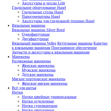
Аксессуары и чехлы Lelit
Гладильное оборулование Hasel
Гладильные столы Hasel
Парогенераторы Hasel
Аксессуары для гладильной техники Hasel
Вязальные машины
Вязальные машины Silver Reed
Однофантурные
Двухфантурные
Вязальный машины Velles
Кеттельные машины
Каретки
к взяльными машинам
Программное обеспечение
Запчасти и аксессуары к вязальным машинам
Манекены
Раздвижные манекены
Женские манекены
Мужские манекены
Детские манекены
Мягкие портновские манекены
Женские мягкие манекены
Всё для шитья
Нитки
Нитки швейные универсальные
Нитки отделочные
Нитки суперкрепкие
Нитки оверлочные