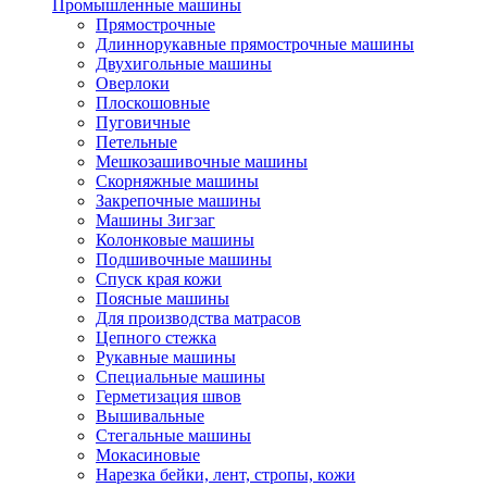
Промышленные машины
Прямострочные
Длиннорукавные прямострочные машины
Двухигольные машины
Оверлоки
Плоскошовные
Пуговичные
Петельные
Мешкозашивочные машины
Скорняжные машины
Закрепочные машины
Машины Зигзаг
Колонковые машины
Подшивочные машины
Спуск края кожи
Поясные машины
Для производства матрасов
Цепного стежка
Рукавные машины
Специальные машины
Герметизация швов
Вышивальные
Стегальные машины
Мокасиновые
Нарезка бейки, лент, стропы, кожи