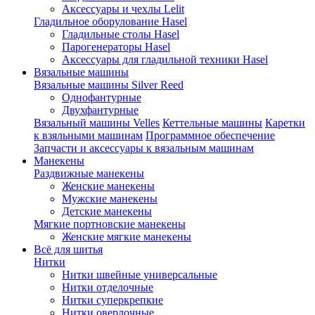
Аксессуары и чехлы Lelit
Гладильное оборулование Hasel
Гладильные столы Hasel
Парогенераторы Hasel
Аксессуары для гладильной техники Hasel
Вязальные машины
Вязальные машины Silver Reed
Однофантурные
Двухфантурные
Вязальный машины Velles
Кеттельные машины
Каретки
к взяльными машинам
Программное обеспечение
Запчасти и аксессуары к вязальным машинам
Манекены
Раздвижные манекены
Женские манекены
Мужские манекены
Детские манекены
Мягкие портновские манекены
Женские мягкие манекены
Всё для шитья
Нитки
Нитки швейные универсальные
Нитки отделочные
Нитки суперкрепкие
Нитки оверлочные