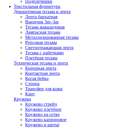
Подплечники
Текстильная фурнитура
Декоративная тесьма и лента
Лента бархатная
Вьюнчик Зиг-Заг
Тесьма жаккардовая
Лампасная тесьма
Металлизированная тесьма
Репсовая тесьма
Светоотражающая лента
Тесьма с пайетками
Плетёная тесьма
Техническая тесьма и лента
Киперная лента
Контактная лента
Косая бейка
Стропа
Трансфер для кожи
Кант
Кружева
Кружево стрейч
Кружево плетёное
Кружево на сетке
Кружево капроновое
Кружево и шитьё