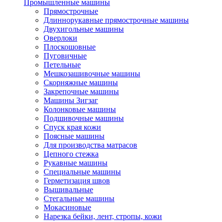
Промышленные машины
Прямострочные
Длиннорукавные прямострочные машины
Двухигольные машины
Оверлоки
Плоскошовные
Пуговичные
Петельные
Мешкозашивочные машины
Скорняжные машины
Закрепочные машины
Машины Зигзаг
Колонковые машины
Подшивочные машины
Спуск края кожи
Поясные машины
Для производства матрасов
Цепного стежка
Рукавные машины
Специальные машины
Герметизация швов
Вышивальные
Стегальные машины
Мокасиновые
Нарезка бейки, лент, стропы, кожи