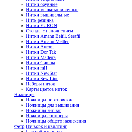
Нитки обувные
Нитки мешкозашивочные
Нитки вышивальные
Нить-резинка
Нитки EURON
Стенды с наполнением
Нитки Amann Belfil, Serafil
Нитки Amann Mettler
Нитки Aurora
Нитки Dor Tak
Нитки Madeira
Нитки Gamma
Нитки mH
Нитки NewStar
Нитки Sew Line
Наборы ниток
Карты цветов ниток
Ножницы
Ножницы портновские
Ножницы для вышивания
Ножницы зиг-заг
Ножницы снипперы
Ножницы общего назначения
Фетр
Пэчворк и квилтинг
Раскройные маты