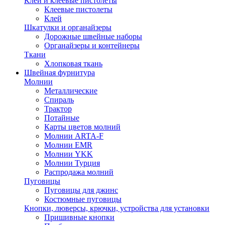
Клей и клеевые пистолеты
Клеевые пистолеты
Клей
Шкатулки и органайзеры
Дорожные швейные наборы
Органайзеры и контейнеры
Ткани
Хлопковая ткань
Швейная фурнитура
Молнии
Металлические
Спираль
Трактор
Потайные
Карты цветов молний
Молнии ARTA-F
Молнии EMR
Молнии YKK
Молнии Турция
Распродажа молний
Пуговицы
Пуговицы для джинс
Костюмные пуговицы
Кнопки, люверсы, крючки, устройства для установки
Пришивные кнопки