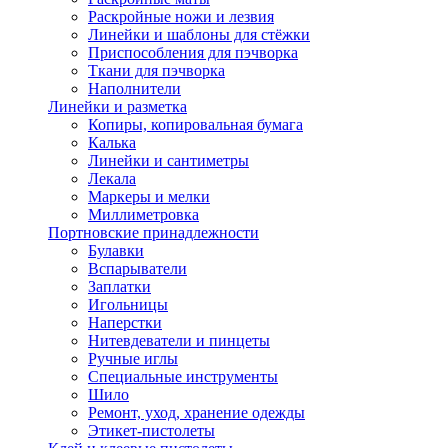
Раскройные ножи и лезвия
Линейки и шаблоны для стёжки
Приспособления для пэчворка
Ткани для пэчворка
Наполнители
Линейки и разметка
Копиры, копировальная бумага
Калька
Линейки и сантиметры
Лекала
Маркеры и мелки
Миллиметровка
Портновские принадлежности
Булавки
Вспарыватели
Заплатки
Игольницы
Наперстки
Нитевдеватели и пинцеты
Ручные иглы
Специальные инструменты
Шило
Ремонт, уход, хранение одежды
Этикет-пистолеты