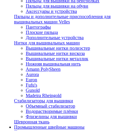
Пяльцы для вышивки на бейсболках
Пяльцы для вышивки на обуви
Аксессуары и устройства
Пяльцы и дополнительные приспособления для
вышивальных машин Velles
Пантографы
Плоские пяльца
Дополнительные устройства
Нитки для вышивальных машин
Вышивальные нитки полиэстер
Вышивальные нитки вискоза
Вышивальные нитки металлик
Нижняя вышивальная нить
Amann PolySheen
Aurora
Euron
Fufu's
Gunold
Madeira Rheingold
Стабилизаторы для вышивки
Объемный стабилизатор
Водорастворимые плёнки
Флизелины для вышивки
Шевронная ткань
Промышленные швейные машины