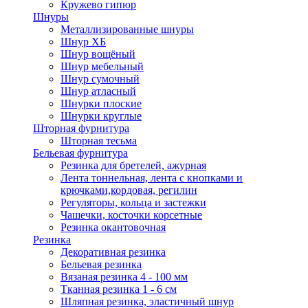
Кружево гипюр
Шнуры
Металлизированные шнуры
Шнур ХБ
Шнур вощёный
Шнур мебельный
Шнур сумочный
Шнур атласный
Шнурки плоские
Шнурки круглые
Шторная фурнитура
Шторная тесьма
Бельевая фурнитура
Резинка для бретелей, ажурная
Лента тоннельная, лента с кнопками и
крючками,кордовая, регилин
Регуляторы, кольца и застежки
Чашечки, косточки корсетные
Резинка окантовочная
Резинка
Декоративная резинка
Бельевая резинка
Вязаная резинка 4 - 100 мм
Тканная резинка 1 - 6 см
Шляпная резинка, эластичный шнур