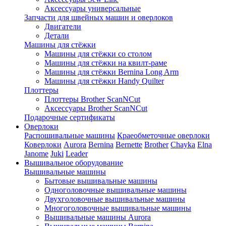
Аксессуары универсальные
Запчасти для швейных машин и оверлоков
Двигатели
Детали
Машины для стёжки
Машины для стёжки со столом
Машины для стёжки на квилт-раме
Машины для стёжки Bernina Long Arm
Машины для стёжки Handy Quilter
Плоттеры
Плоттеры Brother ScanNCut
Аксессуары Brother ScanNCut
Подарочные сертификаты
Оверлоки
Распошивальные машины
Краеобметочные оверлоки
Коверлоки
Aurora
Bernina
Bernette
Brother
Chayka
Elna
Janome
Juki
Leader
Вышивальное оборудование
Вышивальные машины
Бытовые вышивальные машины
Одноголовочные вышивальные машины
Двухголовочные вышивальные машины
Многоголовочные вышивальные машины
Вышивальные машины Aurora