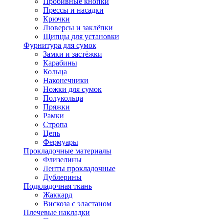
Пробивные кнопки
Прессы и насадки
Крючки
Люверсы и заклёпки
Щипцы для установки
Фурнитура для сумок
Замки и застёжки
Карабины
Кольца
Наконечники
Ножки для сумок
Полукольца
Пряжки
Рамки
Стропа
Цепь
Фермуары
Прокладочные материалы
Флизелины
Ленты прокладочные
Дублерины
Подкладочная ткань
Жаккард
Вискоза с эластаном
Плечевые накладки