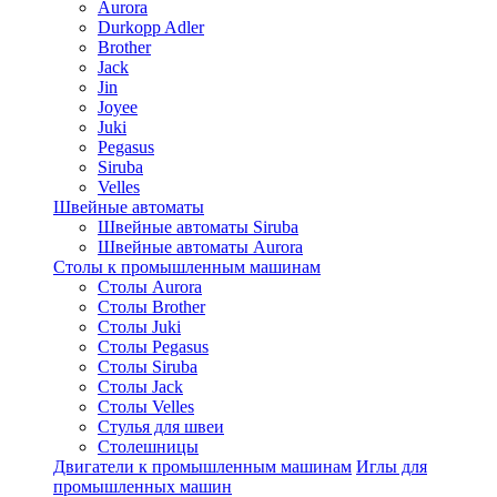
Aurora
Durkopp Adler
Brother
Jack
Jin
Joyee
Juki
Pegasus
Siruba
Velles
Швейные автоматы
Швейные автоматы Siruba
Швейные автоматы Aurora
Столы к промышленным машинам
Столы Aurora
Столы Brother
Столы Juki
Столы Pegasus
Столы Siruba
Столы Jack
Столы Velles
Стулья для швеи
Столешницы
Двигатели к промышленным машинам
Иглы для
промышленных машин