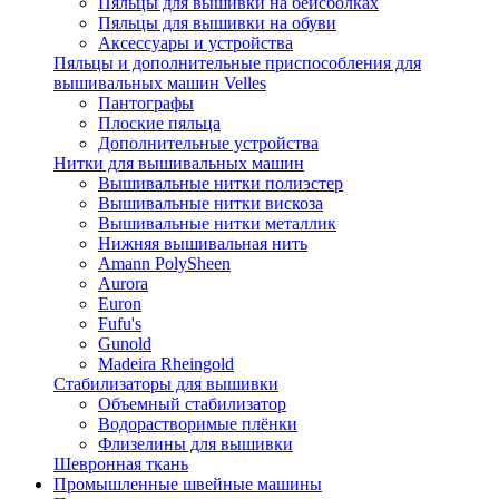
Пяльцы для вышивки на бейсболках
Пяльцы для вышивки на обуви
Аксессуары и устройства
Пяльцы и дополнительные приспособления для
вышивальных машин Velles
Пантографы
Плоские пяльца
Дополнительные устройства
Нитки для вышивальных машин
Вышивальные нитки полиэстер
Вышивальные нитки вискоза
Вышивальные нитки металлик
Нижняя вышивальная нить
Amann PolySheen
Aurora
Euron
Fufu's
Gunold
Madeira Rheingold
Стабилизаторы для вышивки
Объемный стабилизатор
Водорастворимые плёнки
Флизелины для вышивки
Шевронная ткань
Промышленные швейные машины