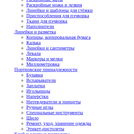
Раскройные ножи и лезвия
Линейки и шаблоны для стёжки
Приспособления для пэчворка
Ткани для пэчворка
Наполнители
Линейки и разметка
Копиры, копировальная бумага
Калька
Линейки и сантиметры
Лекала
Маркеры и мелки
Миллиметровка
Портновские принадлежности
Булавки
Вспарыватели
Заплатки
Игольницы
Наперстки
Нитевдеватели и пинцеты
Ручные иглы
Специальные инструменты
Шило
Ремонт, уход, хранение одежды
Этикет-пистолеты