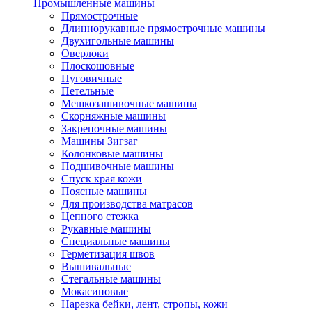
Промышленные машины
Прямострочные
Длиннорукавные прямострочные машины
Двухигольные машины
Оверлоки
Плоскошовные
Пуговичные
Петельные
Мешкозашивочные машины
Скорняжные машины
Закрепочные машины
Машины Зигзаг
Колонковые машины
Подшивочные машины
Спуск края кожи
Поясные машины
Для производства матрасов
Цепного стежка
Рукавные машины
Специальные машины
Герметизация швов
Вышивальные
Стегальные машины
Мокасиновые
Нарезка бейки, лент, стропы, кожи