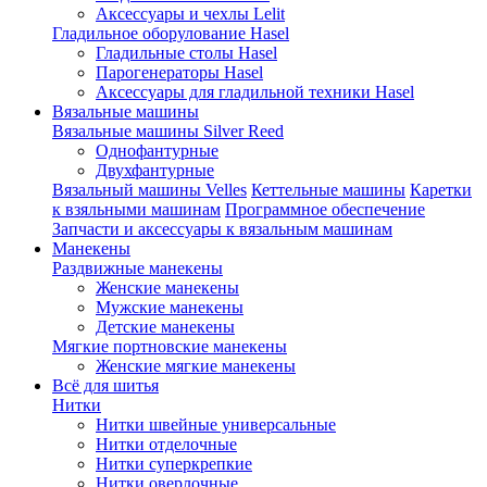
Аксессуары и чехлы Lelit
Гладильное оборулование Hasel
Гладильные столы Hasel
Парогенераторы Hasel
Аксессуары для гладильной техники Hasel
Вязальные машины
Вязальные машины Silver Reed
Однофантурные
Двухфантурные
Вязальный машины Velles
Кеттельные машины
Каретки
к взяльными машинам
Программное обеспечение
Запчасти и аксессуары к вязальным машинам
Манекены
Раздвижные манекены
Женские манекены
Мужские манекены
Детские манекены
Мягкие портновские манекены
Женские мягкие манекены
Всё для шитья
Нитки
Нитки швейные универсальные
Нитки отделочные
Нитки суперкрепкие
Нитки оверлочные