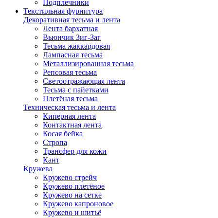
Подплечники
Текстильная фурнитура
Декоративная тесьма и лента
Лента бархатная
Вьюнчик Зиг-Заг
Тесьма жаккардовая
Лампасная тесьма
Металлизированная тесьма
Репсовая тесьма
Светоотражающая лента
Тесьма с пайетками
Плетёная тесьма
Техническая тесьма и лента
Киперная лента
Контактная лента
Косая бейка
Стропа
Трансфер для кожи
Кант
Кружева
Кружево стрейч
Кружево плетёное
Кружево на сетке
Кружево капроновое
Кружево и шитьё