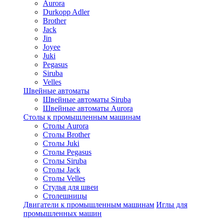
Aurora
Durkopp Adler
Brother
Jack
Jin
Joyee
Juki
Pegasus
Siruba
Velles
Швейные автоматы
Швейные автоматы Siruba
Швейные автоматы Aurora
Столы к промышленным машинам
Столы Aurora
Столы Brother
Столы Juki
Столы Pegasus
Столы Siruba
Столы Jack
Столы Velles
Стулья для швеи
Столешницы
Двигатели к промышленным машинам
Иглы для
промышленных машин