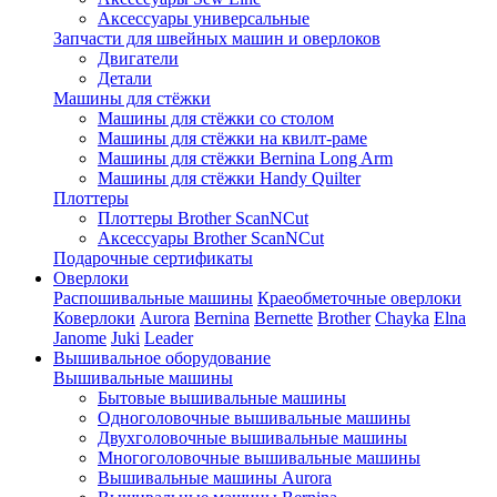
Аксессуары универсальные
Запчасти для швейных машин и оверлоков
Двигатели
Детали
Машины для стёжки
Машины для стёжки со столом
Машины для стёжки на квилт-раме
Машины для стёжки Bernina Long Arm
Машины для стёжки Handy Quilter
Плоттеры
Плоттеры Brother ScanNCut
Аксессуары Brother ScanNCut
Подарочные сертификаты
Оверлоки
Распошивальные машины
Краеобметочные оверлоки
Коверлоки
Aurora
Bernina
Bernette
Brother
Chayka
Elna
Janome
Juki
Leader
Вышивальное оборудование
Вышивальные машины
Бытовые вышивальные машины
Одноголовочные вышивальные машины
Двухголовочные вышивальные машины
Многоголовочные вышивальные машины
Вышивальные машины Aurora