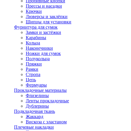
Пробивные кнопки
Прессы и насадки
Крючки
Люверсы и заклёпки
Щипцы для установки
Фурнитура для сумок
Замки и застёжки
Карабины
Кольца
Наконечники
Ножки для сумок
Полукольца
Пряжки
Рамки
Стропа
Цепь
Фермуары
Прокладочные материалы
Флизелины
Ленты прокладочные
Дублерины
Подкладочная ткань
Жаккард
Вискоза с эластаном
Плечевые накладки