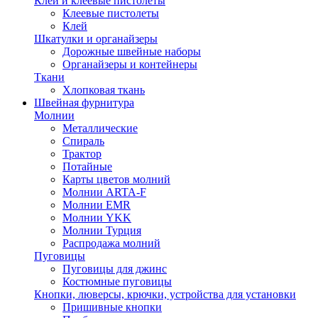
Клей и клеевые пистолеты
Клеевые пистолеты
Клей
Шкатулки и органайзеры
Дорожные швейные наборы
Органайзеры и контейнеры
Ткани
Хлопковая ткань
Швейная фурнитура
Молнии
Металлические
Спираль
Трактор
Потайные
Карты цветов молний
Молнии ARTA-F
Молнии EMR
Молнии YKK
Молнии Турция
Распродажа молний
Пуговицы
Пуговицы для джинс
Костюмные пуговицы
Кнопки, люверсы, крючки, устройства для установки
Пришивные кнопки