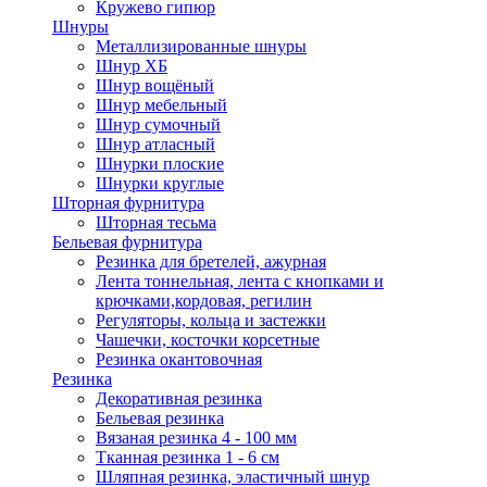
Кружево гипюр
Шнуры
Металлизированные шнуры
Шнур ХБ
Шнур вощёный
Шнур мебельный
Шнур сумочный
Шнур атласный
Шнурки плоские
Шнурки круглые
Шторная фурнитура
Шторная тесьма
Бельевая фурнитура
Резинка для бретелей, ажурная
Лента тоннельная, лента с кнопками и
крючками,кордовая, регилин
Регуляторы, кольца и застежки
Чашечки, косточки корсетные
Резинка окантовочная
Резинка
Декоративная резинка
Бельевая резинка
Вязаная резинка 4 - 100 мм
Тканная резинка 1 - 6 см
Шляпная резинка, эластичный шнур