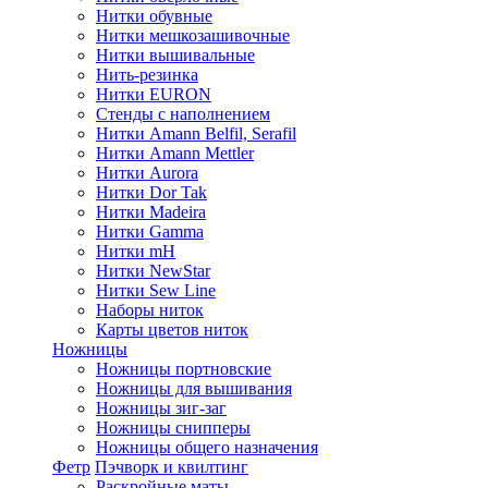
Нитки обувные
Нитки мешкозашивочные
Нитки вышивальные
Нить-резинка
Нитки EURON
Стенды с наполнением
Нитки Amann Belfil, Serafil
Нитки Amann Mettler
Нитки Aurora
Нитки Dor Tak
Нитки Madeira
Нитки Gamma
Нитки mH
Нитки NewStar
Нитки Sew Line
Наборы ниток
Карты цветов ниток
Ножницы
Ножницы портновские
Ножницы для вышивания
Ножницы зиг-заг
Ножницы снипперы
Ножницы общего назначения
Фетр
Пэчворк и квилтинг
Раскройные маты