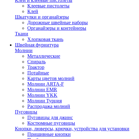
Клей и клеевые пистолеты
Клеевые пистолеты
Клей
Шкатулки и органайзеры
Дорожные швейные наборы
Органайзеры и контейнеры
Ткани
Хлопковая ткань
Швейная фурнитура
Молнии
Металлические
Спираль
Трактор
Потайные
Карты цветов молний
Молнии ARTA-F
Молнии EMR
Молнии YKK
Молнии Турция
Распродажа молний
Пуговицы
Пуговицы для джинс
Костюмные пуговицы
Кнопки, люверсы, крючки, устройства для установки
Пришивные кнопки