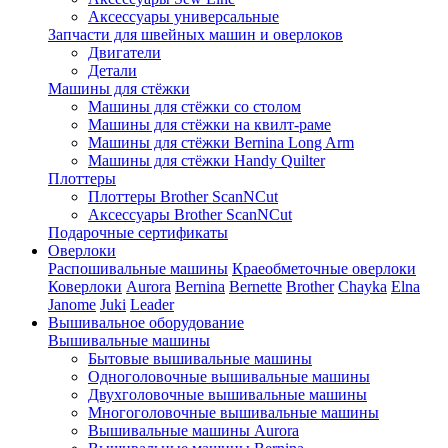
Аксессуары универсальные
Запчасти для швейных машин и оверлоков
Двигатели
Детали
Машины для стёжки
Машины для стёжки со столом
Машины для стёжки на квилт-раме
Машины для стёжки Bernina Long Arm
Машины для стёжки Handy Quilter
Плоттеры
Плоттеры Brother ScanNCut
Аксессуары Brother ScanNCut
Подарочные сертификаты
Оверлоки
Распошивальные машины
Краеобметочные оверлоки
Коверлоки
Aurora
Bernina
Bernette
Brother
Chayka
Elna
Janome
Juki
Leader
Вышивальное оборудование
Вышивальные машины
Бытовые вышивальные машины
Одноголовочные вышивальные машины
Двухголовочные вышивальные машины
Многоголовочные вышивальные машины
Вышивальные машины Aurora