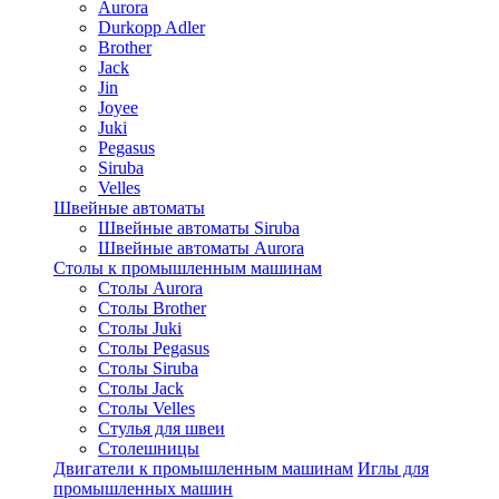
Aurora
Durkopp Adler
Brother
Jack
Jin
Joyee
Juki
Pegasus
Siruba
Velles
Швейные автоматы
Швейные автоматы Siruba
Швейные автоматы Aurora
Столы к промышленным машинам
Столы Aurora
Столы Brother
Столы Juki
Столы Pegasus
Столы Siruba
Столы Jack
Столы Velles
Стулья для швеи
Столешницы
Двигатели к промышленным машинам
Иглы для
промышленных машин