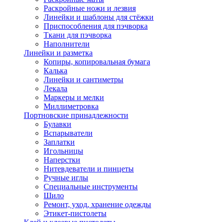
Раскройные ножи и лезвия
Линейки и шаблоны для стёжки
Приспособления для пэчворка
Ткани для пэчворка
Наполнители
Линейки и разметка
Копиры, копировальная бумага
Калька
Линейки и сантиметры
Лекала
Маркеры и мелки
Миллиметровка
Портновские принадлежности
Булавки
Вспарыватели
Заплатки
Игольницы
Наперстки
Нитевдеватели и пинцеты
Ручные иглы
Специальные инструменты
Шило
Ремонт, уход, хранение одежды
Этикет-пистолеты