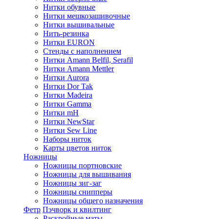
Нитки обувные
Нитки мешкозашивочные
Нитки вышивальные
Нить-резинка
Нитки EURON
Стенды с наполнением
Нитки Amann Belfil, Serafil
Нитки Amann Mettler
Нитки Aurora
Нитки Dor Tak
Нитки Madeira
Нитки Gamma
Нитки mH
Нитки NewStar
Нитки Sew Line
Наборы ниток
Карты цветов ниток
Ножницы
Ножницы портновские
Ножницы для вышивания
Ножницы зиг-заг
Ножницы снипперы
Ножницы общего назначения
Фетр
Пэчворк и квилтинг
Раскройные маты