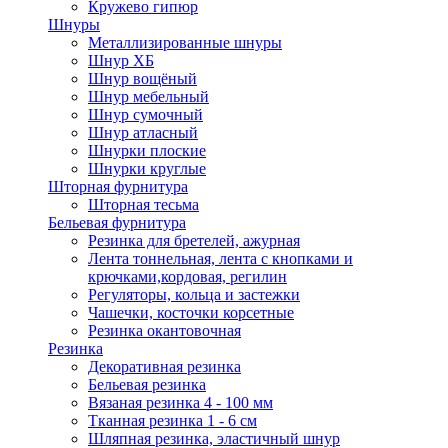
Кружево гипюр
Шнуры
Металлизированные шнуры
Шнур ХБ
Шнур вощёный
Шнур мебельный
Шнур сумочный
Шнур атласный
Шнурки плоские
Шнурки круглые
Шторная фурнитура
Шторная тесьма
Бельевая фурнитура
Резинка для бретелей, ажурная
Лента тоннельная, лента с кнопками и
крючками,кордовая, регилин
Регуляторы, кольца и застежки
Чашечки, косточки корсетные
Резинка окантовочная
Резинка
Декоративная резинка
Бельевая резинка
Вязаная резинка 4 - 100 мм
Тканная резинка 1 - 6 см
Шляпная резинка, эластичный шнур