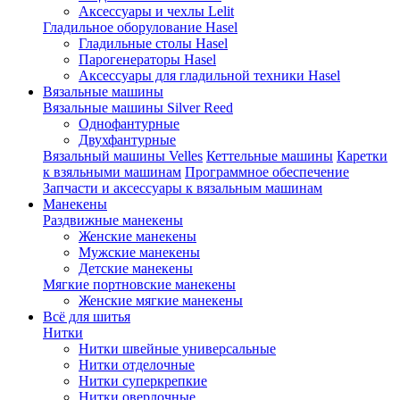
Аксессуары и чехлы Lelit
Гладильное оборулование Hasel
Гладильные столы Hasel
Парогенераторы Hasel
Аксессуары для гладильной техники Hasel
Вязальные машины
Вязальные машины Silver Reed
Однофантурные
Двухфантурные
Вязальный машины Velles
Кеттельные машины
Каретки
к взяльными машинам
Программное обеспечение
Запчасти и аксессуары к вязальным машинам
Манекены
Раздвижные манекены
Женские манекены
Мужские манекены
Детские манекены
Мягкие портновские манекены
Женские мягкие манекены
Всё для шитья
Нитки
Нитки швейные универсальные
Нитки отделочные
Нитки суперкрепкие
Нитки оверлочные