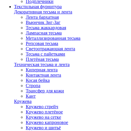
Подплечники
Текстильная фурнитура
Декоративная тесьма и лента
Лента бархатная
Вьюнчик Зиг-Заг
Тесьма жаккардовая
Лампасная тесьма
Металлизированная тесьма
Репсовая тесьма
Светоотражающая лента
Тесьма с пайетками
Плетёная тесьма
Техническая тесьма и лента
Киперная лента
Контактная лента
Косая бейка
Стропа
Трансфер для кожи
Кант
Кружева
Кружево стрейч
Кружево плетёное
Кружево на сетке
Кружево капроновое
Кружево и шитьё