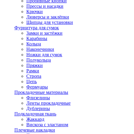
Пробивные кнопки
Прессы и насадки
Крючки
Люверсы и заклёпки
Щипцы для установки
Фурнитура для сумок
Замки и застёжки
Карабины
Кольца
Наконечники
Ножки для сумок
Полукольца
Пряжки
Рамки
Стропа
Цепь
Фермуары
Прокладочные материалы
Флизелины
Ленты прокладочные
Дублерины
Подкладочная ткань
Жаккард
Вискоза с эластаном
Плечевые накладки