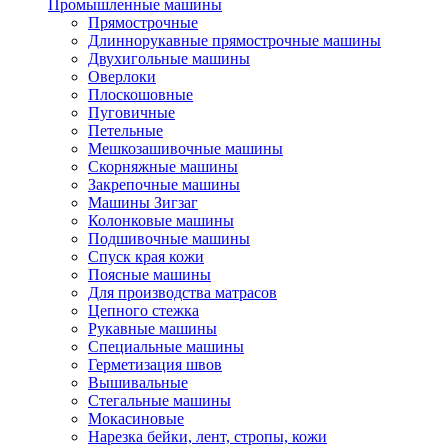
Промышленные машины
Прямострочные
Длиннорукавные прямострочные машины
Двухигольные машины
Оверлоки
Плоскошовные
Пуговичные
Петельные
Мешкозашивочные машины
Скорняжные машины
Закрепочные машины
Машины Зигзаг
Колонковые машины
Подшивочные машины
Спуск края кожи
Поясные машины
Для производства матрасов
Цепного стежка
Рукавные машины
Специальные машины
Герметизация швов
Вышивальные
Стегальные машины
Мокасиновые
Нарезка бейки, лент, стропы, кожи