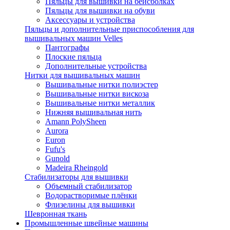
Пяльцы для вышивки на бейсболках
Пяльцы для вышивки на обуви
Аксессуары и устройства
Пяльцы и дополнительные приспособления для
вышивальных машин Velles
Пантографы
Плоские пяльца
Дополнительные устройства
Нитки для вышивальных машин
Вышивальные нитки полиэстер
Вышивальные нитки вискоза
Вышивальные нитки металлик
Нижняя вышивальная нить
Amann PolySheen
Aurora
Euron
Fufu's
Gunold
Madeira Rheingold
Стабилизаторы для вышивки
Объемный стабилизатор
Водорастворимые плёнки
Флизелины для вышивки
Шевронная ткань
Промышленные швейные машины