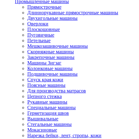
Промышленные машины
Прямострочные
Длиннорукавные прямострочные машины
Двухигольные машины
Оверлоки
Плоскошовные
Пуговичные
Петельные
Мешкозашивочные машины
Скорняжные машины
Закрепочные машины
Машины Зигзаг
Колонковые машины
Подшивочные машины
Спуск края кожи
Поясные машины
Для производства матрасов
Цепного стежка
Рукавные машины
Специальные машины
Герметизация швов
Вышивальные
Стегальные машины
Мокасиновые
Нарезка бейки, лент, стропы, кожи