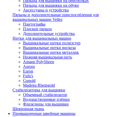
Пяльцы для вышивки на бейсболках
Пяльцы для вышивки на обуви
Аксессуары и устройства
Пяльцы и дополнительные приспособления для
вышивальных машин Velles
Пантографы
Плоские пяльца
Дополнительные устройства
Нитки для вышивальных машин
Вышивальные нитки полиэстер
Вышивальные нитки вискоза
Вышивальные нитки металлик
Нижняя вышивальная нить
Amann PolySheen
Aurora
Euron
Fufu's
Gunold
Madeira Rheingold
Стабилизаторы для вышивки
Объемный стабилизатор
Водорастворимые плёнки
Флизелины для вышивки
Шевронная ткань
Промышленные швейные машины