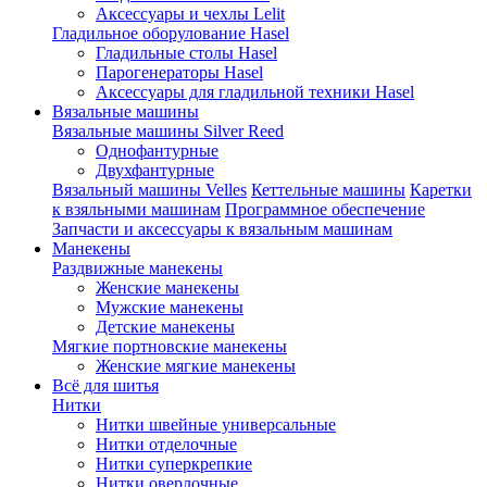
Аксессуары и чехлы Lelit
Гладильное оборулование Hasel
Гладильные столы Hasel
Парогенераторы Hasel
Аксессуары для гладильной техники Hasel
Вязальные машины
Вязальные машины Silver Reed
Однофантурные
Двухфантурные
Вязальный машины Velles
Кеттельные машины
Каретки
к взяльными машинам
Программное обеспечение
Запчасти и аксессуары к вязальным машинам
Манекены
Раздвижные манекены
Женские манекены
Мужские манекены
Детские манекены
Мягкие портновские манекены
Женские мягкие манекены
Всё для шитья
Нитки
Нитки швейные универсальные
Нитки отделочные
Нитки суперкрепкие
Нитки оверлочные