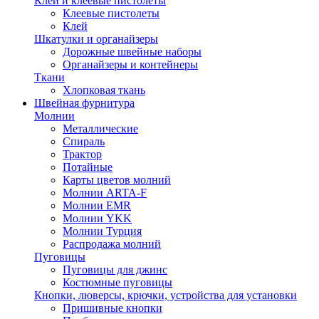
Клей и клеевые пистолеты
Клеевые пистолеты
Клей
Шкатулки и органайзеры
Дорожные швейные наборы
Органайзеры и контейнеры
Ткани
Хлопковая ткань
Швейная фурнитура
Молнии
Металлические
Спираль
Трактор
Потайные
Карты цветов молний
Молнии ARTA-F
Молнии EMR
Молнии YKK
Молнии Турция
Распродажа молний
Пуговицы
Пуговицы для джинс
Костюмные пуговицы
Кнопки, люверсы, крючки, устройства для установки
Пришивные кнопки