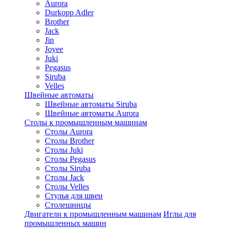
Aurora
Durkopp Adler
Brother
Jack
Jin
Joyee
Juki
Pegasus
Siruba
Velles
Швейные автоматы
Швейные автоматы Siruba
Швейные автоматы Aurora
Столы к промышленным машинам
Столы Aurora
Столы Brother
Столы Juki
Столы Pegasus
Столы Siruba
Столы Jack
Столы Velles
Стулья для швеи
Столешницы
Двигатели к промышленным машинам
Иглы для
промышленных машин