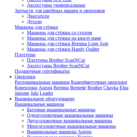
Аксессуары универсальные
Запчасти для швейных машин и оверлоков
Двигатели
Детали
Машины для стёжки
Машины для стёжки со столом
Машины для стёжки на квилт-раме
Машины для стёжки Bernina Long Arm
Машины для стёжки Handy Quilter
Плоттеры
Плоттеры Brother ScanNCut
Аксессуары Brother ScanNCut
Подарочные сертификаты
Оверлоки
Распошивальные машины
Краеобметочные оверлоки
Коверлоки
Aurora
Bernina
Bernette
Brother
Chayka
Elna
Janome
Juki
Leader
Вышивальное оборудование
Вышивальные машины
Бытовые вышивальные машины
Одноголовочные вышивальные машины
Двухголовочные вышивальные машины
Многоголовочные вышивальные машины
Вышивальные машины Aurora