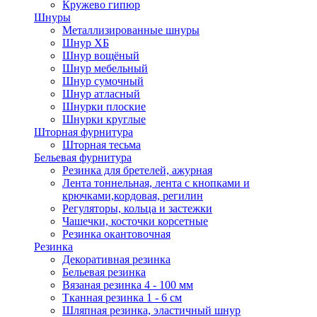
Кружево гипюр
Шнуры
Металлизированные шнуры
Шнур ХБ
Шнур вощёный
Шнур мебельный
Шнур сумочный
Шнур атласный
Шнурки плоские
Шнурки круглые
Шторная фурнитура
Шторная тесьма
Бельевая фурнитура
Резинка для бретелей, ажурная
Лента тоннельная, лента с кнопками и
крючками,кордовая, регилин
Регуляторы, кольца и застежки
Чашечки, косточки корсетные
Резинка окантовочная
Резинка
Декоративная резинка
Бельевая резинка
Вязаная резинка 4 - 100 мм
Тканная резинка 1 - 6 см
Шляпная резинка, эластичный шнур