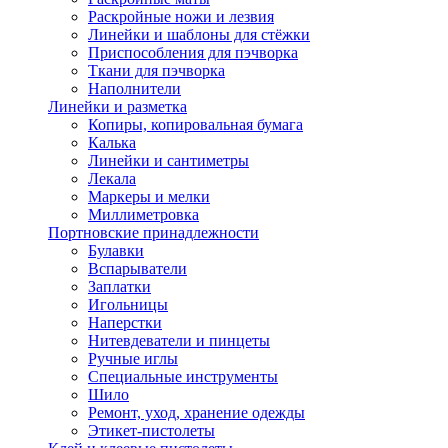
Раскройные ножи и лезвия
Линейки и шаблоны для стёжки
Приспособления для пэчворка
Ткани для пэчворка
Наполнители
Линейки и разметка
Копиры, копировальная бумага
Калька
Линейки и сантиметры
Лекала
Маркеры и мелки
Миллиметровка
Портновские принадлежности
Булавки
Вспарыватели
Заплатки
Игольницы
Наперстки
Нитевдеватели и пинцеты
Ручные иглы
Специальные инструменты
Шило
Ремонт, уход, хранение одежды
Этикет-пистолеты