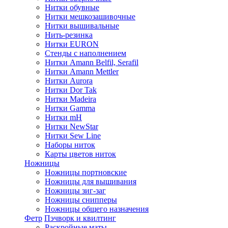
Нитки обувные
Нитки мешкозашивочные
Нитки вышивальные
Нить-резинка
Нитки EURON
Стенды с наполнением
Нитки Amann Belfil, Serafil
Нитки Amann Mettler
Нитки Aurora
Нитки Dor Tak
Нитки Madeira
Нитки Gamma
Нитки mH
Нитки NewStar
Нитки Sew Line
Наборы ниток
Карты цветов ниток
Ножницы
Ножницы портновские
Ножницы для вышивания
Ножницы зиг-заг
Ножницы снипперы
Ножницы общего назначения
Фетр
Пэчворк и квилтинг
Раскройные маты