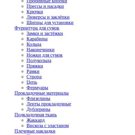
Пробивные кнопки
Прессы и насадки
Крючки
Люверсы и заклёпки
Щипцы для установки
Фурнитура для сумок
Замки и застёжки
Карабины
Кольца
Наконечники
Ножки для сумок
Полукольца
Пряжки
Рамки
Стропа
Цепь
Фермуары
Прокладочные материалы
Флизелины
Ленты прокладочные
Дублерины
Подкладочная ткань
Жаккард
Вискоза с эластаном
Плечевые накладки