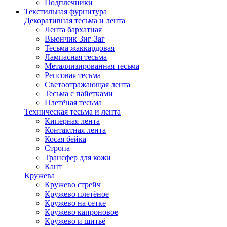
Подплечники
Текстильная фурнитура
Декоративная тесьма и лента
Лента бархатная
Вьюнчик Зиг-Заг
Тесьма жаккардовая
Лампасная тесьма
Металлизированная тесьма
Репсовая тесьма
Светоотражающая лента
Тесьма с пайетками
Плетёная тесьма
Техническая тесьма и лента
Киперная лента
Контактная лента
Косая бейка
Стропа
Трансфер для кожи
Кант
Кружева
Кружево стрейч
Кружево плетёное
Кружево на сетке
Кружево капроновое
Кружево и шитьё