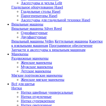
Аксессуары и чехлы Lelit
Гладильное оборулование Hasel
Гладильные столы Hasel
Парогенераторы Hasel
Аксессуары для гладильной техники Hasel
Вязальные машины
Вязальные машины Silver Reed
Однофантурные
Двухфантурные
Вязальный машины Velles
Кеттельные машины
Каретки
к взяльными машинам
Программное обеспечение
Запчасти и аксессуары к вязальным машинам
Манекены
Раздвижные манекены
Женские манекены
Мужские манекены
Детские манекены
Мягкие портновские манекены
Женские мягкие манекены
Всё для шитья
Нитки
Нитки швейные универсальные
Нитки отделочные
Нитки суперкрепкие
Нитки оверлочные