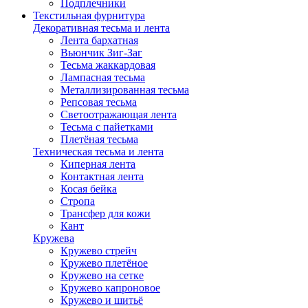
Подплечники
Текстильная фурнитура
Декоративная тесьма и лента
Лента бархатная
Вьюнчик Зиг-Заг
Тесьма жаккардовая
Лампасная тесьма
Металлизированная тесьма
Репсовая тесьма
Светоотражающая лента
Тесьма с пайетками
Плетёная тесьма
Техническая тесьма и лента
Киперная лента
Контактная лента
Косая бейка
Стропа
Трансфер для кожи
Кант
Кружева
Кружево стрейч
Кружево плетёное
Кружево на сетке
Кружево капроновое
Кружево и шитьё