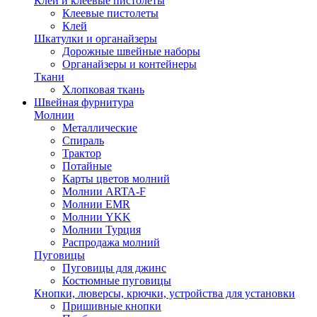
Клей и клеевые пистолеты
Клеевые пистолеты
Клей
Шкатулки и органайзеры
Дорожные швейные наборы
Органайзеры и контейнеры
Ткани
Хлопковая ткань
Швейная фурнитура
Молнии
Металлические
Спираль
Трактор
Потайные
Карты цветов молний
Молнии ARTA-F
Молнии EMR
Молнии YKK
Молнии Турция
Распродажа молний
Пуговицы
Пуговицы для джинс
Костюмные пуговицы
Кнопки, люверсы, крючки, устройства для установки
Пришивные кнопки