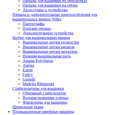
Пяльцы для вышивки на бейсболках
Пяльцы для вышивки на обуви
Аксессуары и устройства
Пяльцы и дополнительные приспособления для
вышивальных машин Velles
Пантографы
Плоские пяльца
Дополнительные устройства
Нитки для вышивальных машин
Вышивальные нитки полиэстер
Вышивальные нитки вискоза
Вышивальные нитки металлик
Нижняя вышивальная нить
Amann PolySheen
Aurora
Euron
Fufu's
Gunold
Madeira Rheingold
Стабилизаторы для вышивки
Объемный стабилизатор
Водорастворимые плёнки
Флизелины для вышивки
Шевронная ткань
Промышленные швейные машины