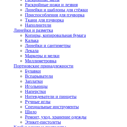
Раскройные ножи и лезвия
Линейки и шаблоны для стёжки
Приспособления для пэчворка
Ткани для пэчворка
Наполнители
Линейки и разметка
Копиры, копировальная бумага
Калька
Линейки и сантиметры
Лекала
Маркеры и мелки
Миллиметровка
Портновские принадлежности
Булавки
Вспарыватели
Заплатки
Игольницы
Наперстки
Нитевдеватели и пинцеты
Ручные иглы
Специальные инструменты
Шило
Ремонт, уход, хранение одежды
Этикет-пистолеты