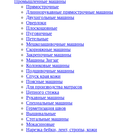
Промышленные машины
Прямострочные
Длиннорукавные прямострочные машины
Двухигольные машины
Оверлоки
Плоскошовные
Пуговичные
Петельные
Мешкозашивочные машины
Скорняжные машины
Закрепочные машины
Машины Зигзаг
Колонковые машины
Подшивочные машины
Спуск края кожи
Поясные машины
Для производства матрасов
Цепного стежка
Рукавные машины
Специальные машины
Герметизация швов
Вышивальные
Стегальные машины
Мокасиновые
Нарезка бейки, лент, стропы, кожи