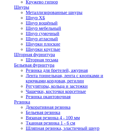
Кружево гипюр
Шнуры
Металлизированные шнуры
Шнур ХБ
Шнур вощёный
Шнур мебельный
Шнур сумочный
Шнур атласный
Шнурки плоские
Шнурки круглые
Шторная фурнитура
Шторная тесьма
Бельевая фурнитура
Резинка для бретелей, ажурная
Лента тоннельная, лента с кнопками и
крючками,кордовая, регилин
Регуляторы, кольца и застежки
Чашечки, косточки корсетные
Резинка окантовочная
Резинка
Декоративная резинка
Бельевая резинка
Вязаная резинка 4 - 100 мм
Тканная резинка 1 - 6 см
Шляпная резинка, эластичный шнур