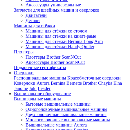
Аксессуары универсальные
Запчасти для швейных машин и оверлоков
Двигатели
Детали
Машины для стёжки
Машины для стёжки со столом
Машины для стёжки на квилт-раме
Машины для стёжки Bernina Long Arm
Машины для стёжки Handy Quilter
Плоттеры
Плоттеры Brother ScanNCut
Аксессуары Brother ScanNCut
Подарочные сертификаты
Оверлоки
Распошивальные машины
Краеобметочные оверлоки
Коверлоки
Aurora
Bernina
Bernette
Brother
Chayka
Elna
Janome
Juki
Leader
Вышивальное оборудование
Вышивальные машины
Бытовые вышивальные машины
Одноголовочные вышивальные машины
Двухголовочные вышивальные машины
Многоголовочные вышивальные машины
Вышивальные машины Aurora