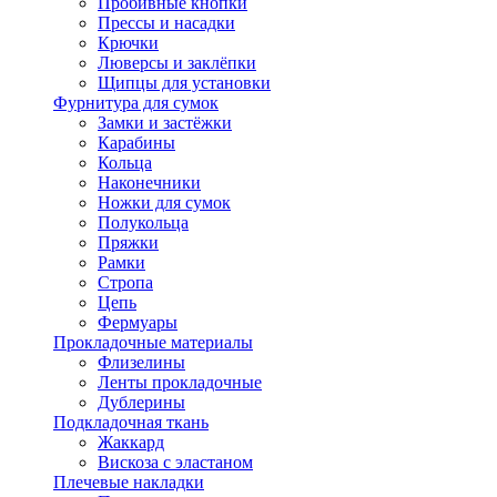
Пробивные кнопки
Прессы и насадки
Крючки
Люверсы и заклёпки
Щипцы для установки
Фурнитура для сумок
Замки и застёжки
Карабины
Кольца
Наконечники
Ножки для сумок
Полукольца
Пряжки
Рамки
Стропа
Цепь
Фермуары
Прокладочные материалы
Флизелины
Ленты прокладочные
Дублерины
Подкладочная ткань
Жаккард
Вискоза с эластаном
Плечевые накладки