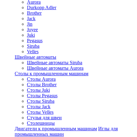
Aurora
Durkopp Adler
Brother
Jack
Jin
Joyee
Juki
Pegasus
Siruba
Velles
Швейные автоматы
Швейные автоматы Siruba
Швейные автоматы Aurora
Столы к промышленным машинам
Столы Aurora
Столы Brother
Столы Juki
Столы Pegasus
Столы Siruba
Столы Jack
Столы Velles
Стулья для швеи
Столешницы
Двигатели к промышленным машинам
Иглы для
промышленных машин