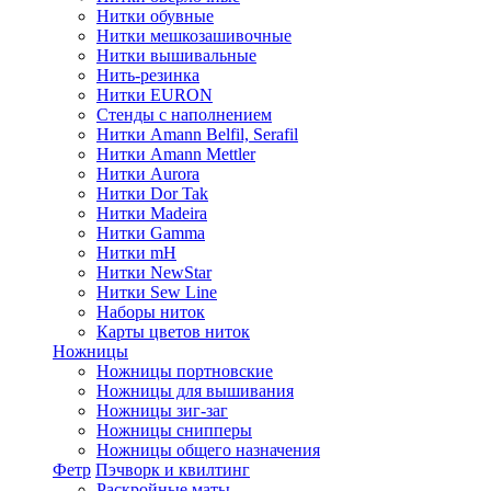
Нитки обувные
Нитки мешкозашивочные
Нитки вышивальные
Нить-резинка
Нитки EURON
Стенды с наполнением
Нитки Amann Belfil, Serafil
Нитки Amann Mettler
Нитки Aurora
Нитки Dor Tak
Нитки Madeira
Нитки Gamma
Нитки mH
Нитки NewStar
Нитки Sew Line
Наборы ниток
Карты цветов ниток
Ножницы
Ножницы портновские
Ножницы для вышивания
Ножницы зиг-заг
Ножницы снипперы
Ножницы общего назначения
Фетр
Пэчворк и квилтинг
Раскройные маты