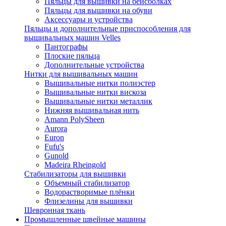
Пяльцы для вышивки на бейсболках
Пяльцы для вышивки на обуви
Аксессуары и устройства
Пяльцы и дополнительные приспособления для
вышивальных машин Velles
Пантографы
Плоские пяльца
Дополнительные устройства
Нитки для вышивальных машин
Вышивальные нитки полиэстер
Вышивальные нитки вискоза
Вышивальные нитки металлик
Нижняя вышивальная нить
Amann PolySheen
Aurora
Euron
Fufu's
Gunold
Madeira Rheingold
Стабилизаторы для вышивки
Объемный стабилизатор
Водорастворимые плёнки
Флизелины для вышивки
Шевронная ткань
Промышленные швейные машины