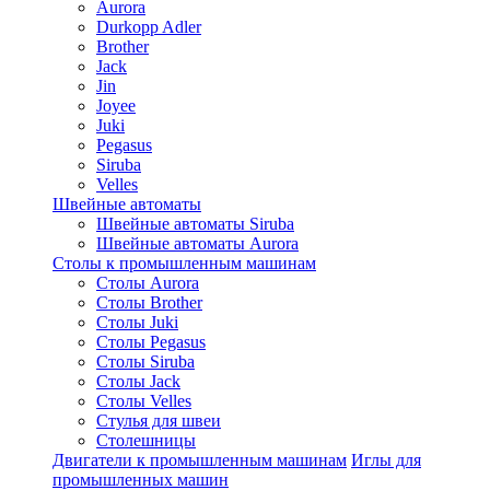
Aurora
Durkopp Adler
Brother
Jack
Jin
Joyee
Juki
Pegasus
Siruba
Velles
Швейные автоматы
Швейные автоматы Siruba
Швейные автоматы Aurora
Столы к промышленным машинам
Столы Aurora
Столы Brother
Столы Juki
Столы Pegasus
Столы Siruba
Столы Jack
Столы Velles
Стулья для швеи
Столешницы
Двигатели к промышленным машинам
Иглы для
промышленных машин