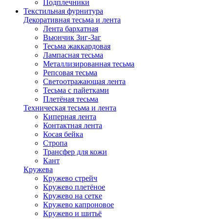
Подплечники
Текстильная фурнитура
Декоративная тесьма и лента
Лента бархатная
Вьюнчик Зиг-Заг
Тесьма жаккардовая
Лампасная тесьма
Металлизированная тесьма
Репсовая тесьма
Светоотражающая лента
Тесьма с пайетками
Плетёная тесьма
Техническая тесьма и лента
Киперная лента
Контактная лента
Косая бейка
Стропа
Трансфер для кожи
Кант
Кружева
Кружево стрейч
Кружево плетёное
Кружево на сетке
Кружево капроновое
Кружево и шитьё