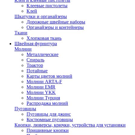
Клей и клеевые пистолеты
Клеевые пистолеты
Клей
Шкатулки и органайзеры
Дорожные швейные наборы
Органайзеры и контейнеры
Ткани
Хлопковая ткань
Швейная фурнитура
Молнии
Металлические
Спираль
Трактор
Потайные
Карты цветов молний
Молнии ARTA-F
Молнии EMR
Молнии YKK
Молнии Турция
Распродажа молний
Пуговицы
Пуговицы для джинс
Костюмные пуговицы
Кнопки, люверсы, крючки, устройства для установки
Пришивные кнопки