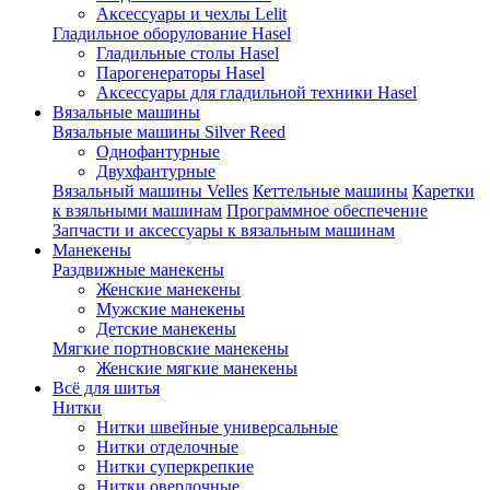
Аксессуары и чехлы Lelit
Гладильное оборулование Hasel
Гладильные столы Hasel
Парогенераторы Hasel
Аксессуары для гладильной техники Hasel
Вязальные машины
Вязальные машины Silver Reed
Однофантурные
Двухфантурные
Вязальный машины Velles
Кеттельные машины
Каретки
к взяльными машинам
Программное обеспечение
Запчасти и аксессуары к вязальным машинам
Манекены
Раздвижные манекены
Женские манекены
Мужские манекены
Детские манекены
Мягкие портновские манекены
Женские мягкие манекены
Всё для шитья
Нитки
Нитки швейные универсальные
Нитки отделочные
Нитки суперкрепкие
Нитки оверлочные