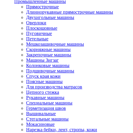
Промышленные машины
Прямострочные
Длиннорукавные прямострочные машины
Двухигольные машины
Оверлоки
Плоскошовные
Пуговичные
Петельные
Мешкозашивочные машины
Скорняжные машины
Закрепочные машины
Машины Зигзаг
Колонковые машины
Подшивочные машины
Спуск края кожи
Поясные машины
Для производства матрасов
Цепного стежка
Рукавные машины
Специальные машины
Герметизация швов
Вышивальные
Стегальные машины
Мокасиновые
Нарезка бейки, лент, стропы, кожи