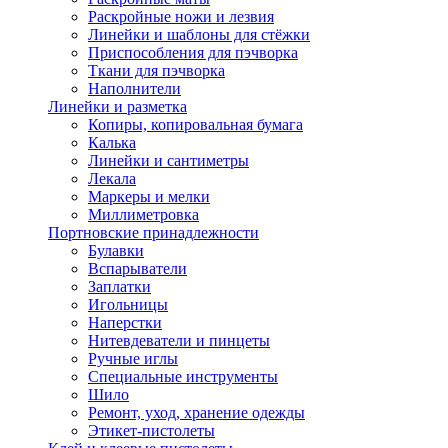
Раскройные ножи и лезвия
Линейки и шаблоны для стёжки
Приспособления для пэчворка
Ткани для пэчворка
Наполнители
Линейки и разметка
Копиры, копировальная бумага
Калька
Линейки и сантиметры
Лекала
Маркеры и мелки
Миллиметровка
Портновские принадлежности
Булавки
Вспарыватели
Заплатки
Игольницы
Наперстки
Нитевдеватели и пинцеты
Ручные иглы
Специальные инструменты
Шило
Ремонт, уход, хранение одежды
Этикет-пистолеты