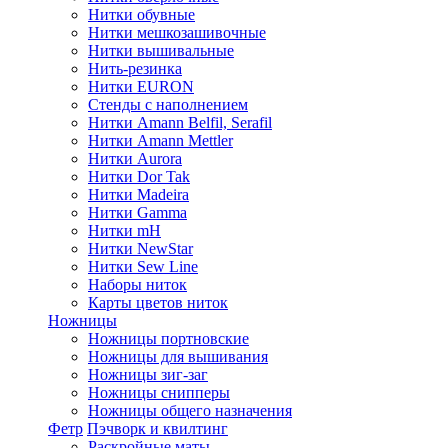
Нитки обувные
Нитки мешкозашивочные
Нитки вышивальные
Нить-резинка
Нитки EURON
Стенды с наполнением
Нитки Amann Belfil, Serafil
Нитки Amann Mettler
Нитки Aurora
Нитки Dor Tak
Нитки Madeira
Нитки Gamma
Нитки mH
Нитки NewStar
Нитки Sew Line
Наборы ниток
Карты цветов ниток
Ножницы
Ножницы портновские
Ножницы для вышивания
Ножницы зиг-заг
Ножницы снипперы
Ножницы общего назначения
Фетр
Пэчворк и квилтинг
Раскройные маты