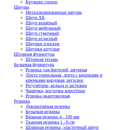
Кружево гипюр
Шнуры
Металлизированные шнуры
Шнур ХБ
Шнур вощёный
Шнур мебельный
Шнур сумочный
Шнур атласный
Шнурки плоские
Шнурки круглые
Шторная фурнитура
Шторная тесьма
Бельевая фурнитура
Резинка для бретелей, ажурная
Лента тоннельная, лента с кнопками и
крючками,кордовая, регилин
Регуляторы, кольца и застежки
Чашечки, косточки корсетные
Резинка окантовочная
Резинка
Декоративная резинка
Бельевая резинка
Вязаная резинка 4 - 100 мм
Тканная резинка 1 - 6 см
Шляпная резинка, эластичный шнур