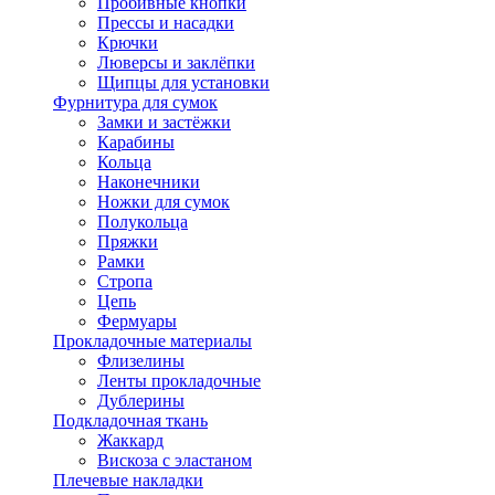
Пробивные кнопки
Прессы и насадки
Крючки
Люверсы и заклёпки
Щипцы для установки
Фурнитура для сумок
Замки и застёжки
Карабины
Кольца
Наконечники
Ножки для сумок
Полукольца
Пряжки
Рамки
Стропа
Цепь
Фермуары
Прокладочные материалы
Флизелины
Ленты прокладочные
Дублерины
Подкладочная ткань
Жаккард
Вискоза с эластаном
Плечевые накладки