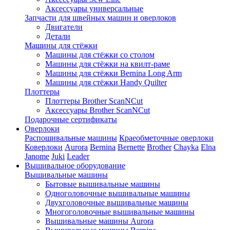
Аксессуары универсальные
Запчасти для швейных машин и оверлоков
Двигатели
Детали
Машины для стёжки
Машины для стёжки со столом
Машины для стёжки на квилт-раме
Машины для стёжки Bernina Long Arm
Машины для стёжки Handy Quilter
Плоттеры
Плоттеры Brother ScanNCut
Аксессуары Brother ScanNCut
Подарочные сертификаты
Оверлоки
Распошивальные машины
Краеобметочные оверлоки
Коверлоки
Aurora
Bernina
Bernette
Brother
Chayka
Elna
Janome
Juki
Leader
Вышивальное оборудование
Вышивальные машины
Бытовые вышивальные машины
Одноголовочные вышивальные машины
Двухголовочные вышивальные машины
Многоголовочные вышивальные машины
Вышивальные машины Aurora