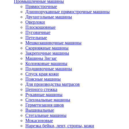
Промышленные машины
Прямострочные
Длиннорукавные прямострочные машины
Двухигольные машины
Оверлоки
Плоскошовные
Пуговичные
Петельные
Мешкозашивочные машины
Скорняжные машины
Закрепочные машины
Машины Зигзаг
Колонковые машины
Подшивочные машины
Спуск края кожи
Поясные машины
Для производства матрасов
Цепного стежка
Рукавные машины
Специальные машины
Герметизация швов
Вышивальные
Стегальные машины
Мокасиновые
Нарезка бейки, лент, стропы, кожи