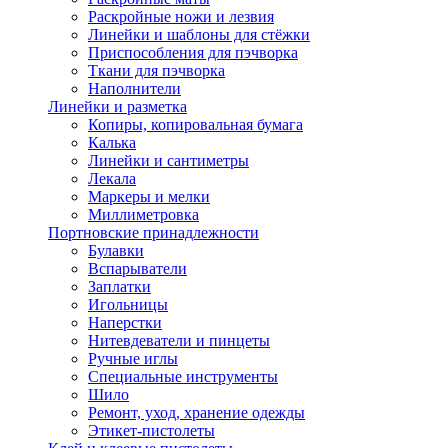
Раскройные ножи и лезвия
Линейки и шаблоны для стёжки
Приспособления для пэчворка
Ткани для пэчворка
Наполнители
Линейки и разметка
Копиры, копировальная бумага
Калька
Линейки и сантиметры
Лекала
Маркеры и мелки
Миллиметровка
Портновские принадлежности
Булавки
Вспарыватели
Заплатки
Игольницы
Наперстки
Нитевдеватели и пинцеты
Ручные иглы
Специальные инструменты
Шило
Ремонт, уход, хранение одежды
Этикет-пистолеты