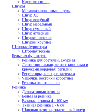
Кружево гипюр
Шнуры
Металлизированные шнуры
Шнур ХБ
Шнур вощёный
Шнур мебельный
Шнур сумочный
Шнур атласный
Шнурки плоские
Шнурки круглые
Шторная фурнитура
Шторная тесьма
Бельевая фурнитура
Резинка для бретелей, ажурная
Лента тоннельная, лента с кнопками и
крючками,кордовая, регилин
Регуляторы, кольца и застежки
Чашечки, косточки корсетные
Резинка окантовочная
Резинка
Декоративная резинка
Бельевая резинка
Вязаная резинка 4 - 100 мм
Тканная резинка 1 - 6 см
Шляпная резинка, эластичный шнур