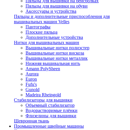
Пяльцы для вышивки на бейсболках
Пяльцы для вышивки на обуви
Аксессуары и устройства
Пяльцы и дополнительные приспособления для
вышивальных машин Velles
Пантографы
Плоские пяльца
Дополнительные устройства
Нитки для вышивальных машин
Вышивальные нитки полиэстер
Вышивальные нитки вискоза
Вышивальные нитки металлик
Нижняя вышивальная нить
Amann PolySheen
Aurora
Euron
Fufu's
Gunold
Madeira Rheingold
Стабилизаторы для вышивки
Объемный стабилизатор
Водорастворимые плёнки
Флизелины для вышивки
Шевронная ткань
Промышленные швейные машины