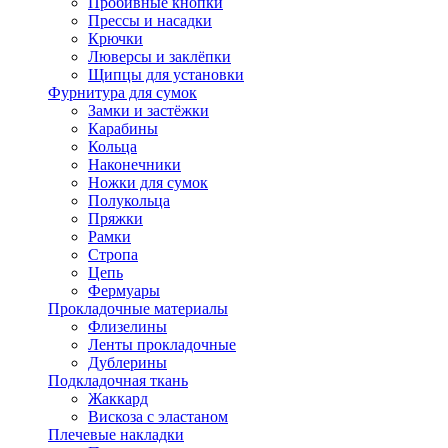
Пробивные кнопки
Прессы и насадки
Крючки
Люверсы и заклёпки
Щипцы для установки
Фурнитура для сумок
Замки и застёжки
Карабины
Кольца
Наконечники
Ножки для сумок
Полукольца
Пряжки
Рамки
Стропа
Цепь
Фермуары
Прокладочные материалы
Флизелины
Ленты прокладочные
Дублерины
Подкладочная ткань
Жаккард
Вискоза с эластаном
Плечевые накладки