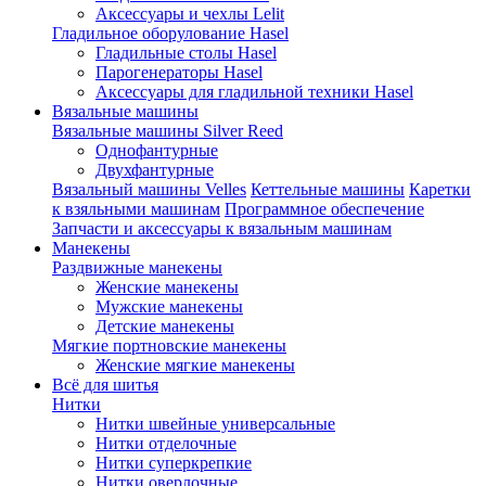
Аксессуары и чехлы Lelit
Гладильное оборулование Hasel
Гладильные столы Hasel
Парогенераторы Hasel
Аксессуары для гладильной техники Hasel
Вязальные машины
Вязальные машины Silver Reed
Однофантурные
Двухфантурные
Вязальный машины Velles
Кеттельные машины
Каретки
к взяльными машинам
Программное обеспечение
Запчасти и аксессуары к вязальным машинам
Манекены
Раздвижные манекены
Женские манекены
Мужские манекены
Детские манекены
Мягкие портновские манекены
Женские мягкие манекены
Всё для шитья
Нитки
Нитки швейные универсальные
Нитки отделочные
Нитки суперкрепкие
Нитки оверлочные