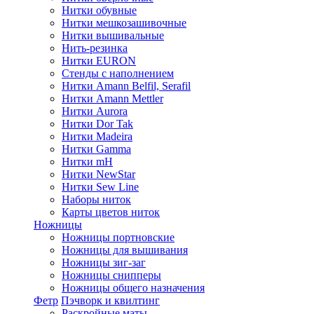
Нитки обувные
Нитки мешкозашивочные
Нитки вышивальные
Нить-резинка
Нитки EURON
Стенды с наполнением
Нитки Amann Belfil, Serafil
Нитки Amann Mettler
Нитки Aurora
Нитки Dor Tak
Нитки Madeira
Нитки Gamma
Нитки mH
Нитки NewStar
Нитки Sew Line
Наборы ниток
Карты цветов ниток
Ножницы
Ножницы портновские
Ножницы для вышивания
Ножницы зиг-заг
Ножницы снипперы
Ножницы общего назначения
Фетр
Пэчворк и квилтинг
Раскройные маты