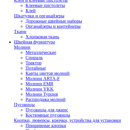
Клей и клеевые пистолеты
Клеевые пистолеты
Клей
Шкатулки и органайзеры
Дорожные швейные наборы
Органайзеры и контейнеры
Ткани
Хлопковая ткань
Швейная фурнитура
Молнии
Металлические
Спираль
Трактор
Потайные
Карты цветов молний
Молнии ARTA-F
Молнии EMR
Молнии YKK
Молнии Турция
Распродажа молний
Пуговицы
Пуговицы для джинс
Костюмные пуговицы
Кнопки, люверсы, крючки, устройства для установки
Пришивные кнопки