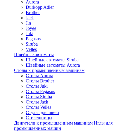
Aurora
Durkopp Adler
Brother
Jack
Jin
Joyee
Juki
Pegasus
Siruba
Velles
Швейные автоматы
Швейные автоматы Siruba
Швейные автоматы Aurora
Столы к промышленным машинам
Столы Aurora
Столы Brother
Столы Juki
Столы Pegasus
Столы Siruba
Столы Jack
Столы Velles
Стулья для швеи
Столешницы
Двигатели к промышленным машинам
Иглы для
промышленных машин