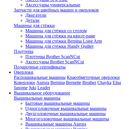
Аксессуары универсальные
Запчасти для швейных машин и оверлоков
Двигатели
Детали
Машины для стёжки
Машины для стёжки со столом
Машины для стёжки на квилт-раме
Машины для стёжки Bernina Long Arm
Машины для стёжки Handy Quilter
Плоттеры
Плоттеры Brother ScanNCut
Аксессуары Brother ScanNCut
Подарочные сертификаты
Оверлоки
Распошивальные машины
Краеобметочные оверлоки
Коверлоки
Aurora
Bernina
Bernette
Brother
Chayka
Elna
Janome
Juki
Leader
Вышивальное оборудование
Вышивальные машины
Бытовые вышивальные машины
Одноголовочные вышивальные машины
Двухголовочные вышивальные машины
Многоголовочные вышивальные машины
Вышивальные машины Aurora