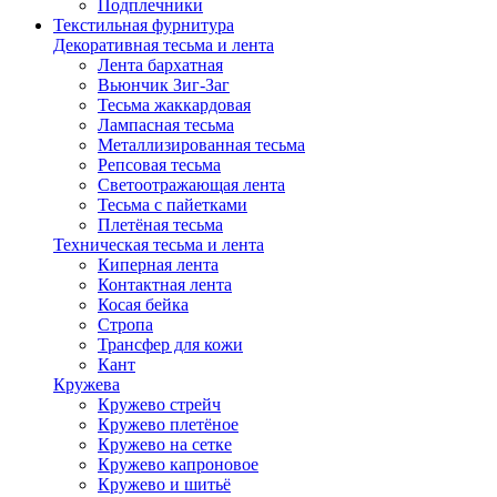
Подплечники
Текстильная фурнитура
Декоративная тесьма и лента
Лента бархатная
Вьюнчик Зиг-Заг
Тесьма жаккардовая
Лампасная тесьма
Металлизированная тесьма
Репсовая тесьма
Светоотражающая лента
Тесьма с пайетками
Плетёная тесьма
Техническая тесьма и лента
Киперная лента
Контактная лента
Косая бейка
Стропа
Трансфер для кожи
Кант
Кружева
Кружево стрейч
Кружево плетёное
Кружево на сетке
Кружево капроновое
Кружево и шитьё