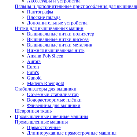
Аксессуары и устройства
Пяльцы и дополнительные приспособления для вышиваль
Пантографы
Плоские пяльца
Дополнительные устройства
Нитки для вышивальных машин
Вышивальные нитки полиэстер
Вышивальные нитки вискоза
Вышивальные нитки металлик
Нижняя вышивальная нить
Amann PolySheen
Aurora
Euron
Fufu's
Gunold
Madeira Rheingold
Стабилизаторы для вышивки
Объемный стабилизатор
Водорастворимые плёнки
Флизелины для вышивки
Шевронная ткань
Промышленные швейные машины
Промышленные машины
Прямострочные
Длиннорукавные прямострочные машины