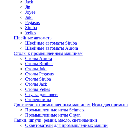
Jack
Jin
Joyee
Juki
Pegasus
Siruba
Velles
Швейные автоматы
Швейные автоматы Siruba
Швейные автоматы Aurora
Столы к промышленным машинам
Столы Aurora
Столы Brother
Столы Juki
Столы Pegasus
Столы Siruba
Столы Jack
Столы Velles
Стулья для швеи
Столешницы
Двигатели к промышленным машинам
Иглы для промы
Промышленные иглы Schmetz
Промышленные иглы Organ
Лапки, шпули, ремни, масло, светильники
Окантователи для промышленных машин