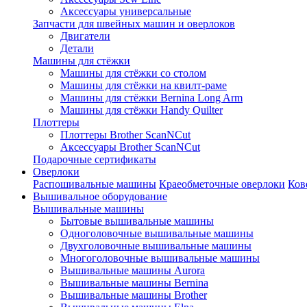
Аксессуары универсальные
Запчасти для швейных машин и оверлоков
Двигатели
Детали
Машины для стёжки
Машины для стёжки со столом
Машины для стёжки на квилт-раме
Машины для стёжки Bernina Long Arm
Машины для стёжки Handy Quilter
Плоттеры
Плоттеры Brother ScanNCut
Аксессуары Brother ScanNCut
Подарочные сертификаты
Оверлоки
Распошивальные машины
Краеобметочные оверлоки
Ков
Вышивальное оборудование
Вышивальные машины
Бытовые вышивальные машины
Одноголовочные вышивальные машины
Двухголовочные вышивальные машины
Многоголовочные вышивальные машины
Вышивальные машины Aurora
Вышивальные машины Bernina
Вышивальные машины Brother