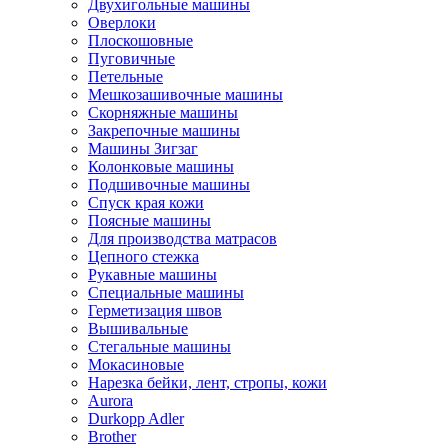
Двухигольные машины
Оверлоки
Плоскошовные
Пуговичные
Петельные
Мешкозашивочные машины
Скорняжные машины
Закрепочные машины
Машины Зигзаг
Колонковые машины
Подшивочные машины
Спуск края кожи
Поясные машины
Для производства матрасов
Цепного стежка
Рукавные машины
Специальные машины
Герметизация швов
Вышивальные
Стегальные машины
Мокасиновые
Нарезка бейки, лент, стропы, кожи
Aurora
Durkopp Adler
Brother