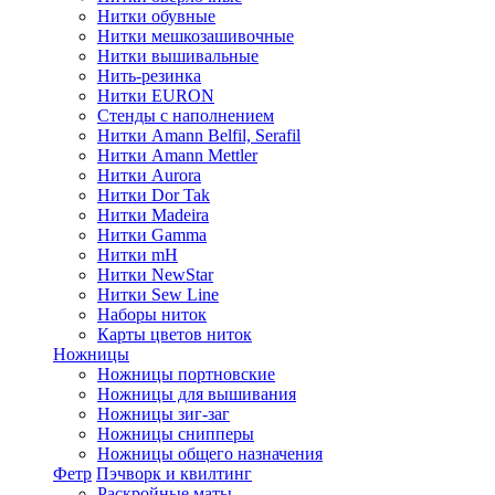
Нитки обувные
Нитки мешкозашивочные
Нитки вышивальные
Нить-резинка
Нитки EURON
Стенды с наполнением
Нитки Amann Belfil, Serafil
Нитки Amann Mettler
Нитки Aurora
Нитки Dor Tak
Нитки Madeira
Нитки Gamma
Нитки mH
Нитки NewStar
Нитки Sew Line
Наборы ниток
Карты цветов ниток
Ножницы
Ножницы портновские
Ножницы для вышивания
Ножницы зиг-заг
Ножницы снипперы
Ножницы общего назначения
Фетр
Пэчворк и квилтинг
Раскройные маты