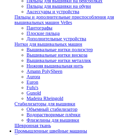
Пяльцы для вышивки на бейсболках
Пяльцы для вышивки на обуви
Аксессуары и устройства
Пяльцы и дополнительные приспособления для
вышивальных машин Velles
Пантографы
Плоские пяльца
Дополнительные устройства
Нитки для вышивальных машин
Вышивальные нитки полиэстер
Вышивальные нитки вискоза
Вышивальные нитки металлик
Нижняя вышивальная нить
Amann PolySheen
Aurora
Euron
Fufu's
Gunold
Madeira Rheingold
Стабилизаторы для вышивки
Объемный стабилизатор
Водорастворимые плёнки
Флизелины для вышивки
Шевронная ткань
Промышленные швейные машины