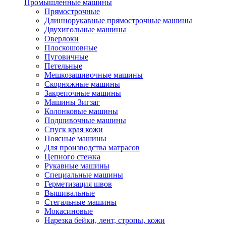
Промышленные машины
Прямострочные
Длиннорукавные прямострочные машины
Двухигольные машины
Оверлоки
Плоскошовные
Пуговичные
Петельные
Мешкозашивочные машины
Скорняжные машины
Закрепочные машины
Машины Зигзаг
Колонковые машины
Подшивочные машины
Спуск края кожи
Поясные машины
Для производства матрасов
Цепного стежка
Рукавные машины
Специальные машины
Герметизация швов
Вышивальные
Стегальные машины
Мокасиновые
Нарезка бейки, лент, стропы, кожи