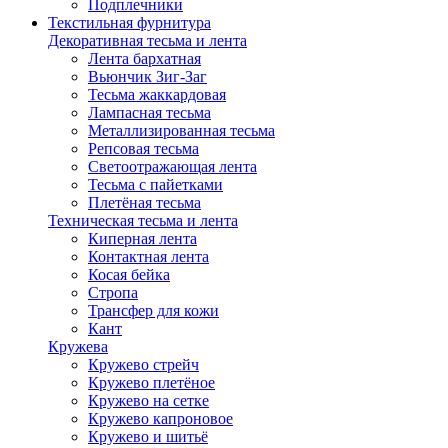
Подплечники
Текстильная фурнитура
Декоративная тесьма и лента
Лента бархатная
Вьюнчик Зиг-Заг
Тесьма жаккардовая
Лампасная тесьма
Металлизированная тесьма
Репсовая тесьма
Светоотражающая лента
Тесьма с пайетками
Плетёная тесьма
Техническая тесьма и лента
Киперная лента
Контактная лента
Косая бейка
Стропа
Трансфер для кожи
Кант
Кружева
Кружево стрейч
Кружево плетёное
Кружево на сетке
Кружево капроновое
Кружево и шитьё