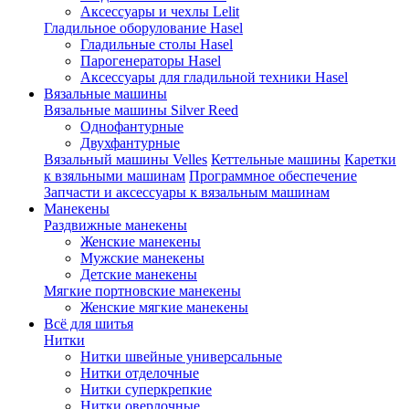
Аксессуары и чехлы Lelit
Гладильное оборулование Hasel
Гладильные столы Hasel
Парогенераторы Hasel
Аксессуары для гладильной техники Hasel
Вязальные машины
Вязальные машины Silver Reed
Однофантурные
Двухфантурные
Вязальный машины Velles
Кеттельные машины
Каретки
к взяльными машинам
Программное обеспечение
Запчасти и аксессуары к вязальным машинам
Манекены
Раздвижные манекены
Женские манекены
Мужские манекены
Детские манекены
Мягкие портновские манекены
Женские мягкие манекены
Всё для шитья
Нитки
Нитки швейные универсальные
Нитки отделочные
Нитки суперкрепкие
Нитки оверлочные