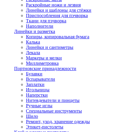
Раскройные ножи и лезвия
Линейки и шаблоны для стёжки
Приспособления для пэчворка
Ткани для пэчворка
Наполнители
Линейки и разметка
Копиры, копировальная бумага
Калька
Линейки и сантиметры
Лекала
Маркеры и мелки
Миллиметровка
Портновские принадлежности
Булавки
Вспарыватели
Заплатки
Игольницы
Наперстки
Нитевдеватели и пинцеты
Ручные иглы
Специальные инструменты
Шило
Ремонт, уход, хранение одежды
Этикет-пистолеты