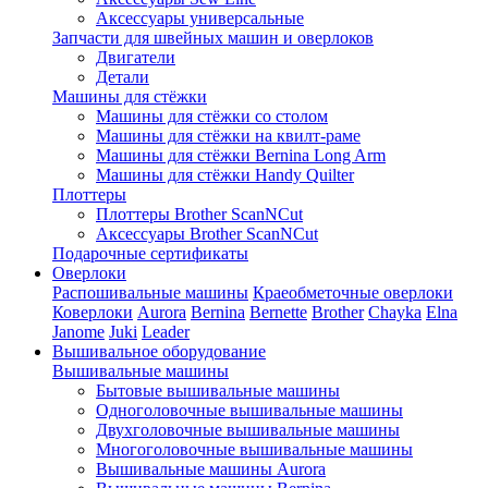
Аксессуары универсальные
Запчасти для швейных машин и оверлоков
Двигатели
Детали
Машины для стёжки
Машины для стёжки со столом
Машины для стёжки на квилт-раме
Машины для стёжки Bernina Long Arm
Машины для стёжки Handy Quilter
Плоттеры
Плоттеры Brother ScanNCut
Аксессуары Brother ScanNCut
Подарочные сертификаты
Оверлоки
Распошивальные машины
Краеобметочные оверлоки
Коверлоки
Aurora
Bernina
Bernette
Brother
Chayka
Elna
Janome
Juki
Leader
Вышивальное оборудование
Вышивальные машины
Бытовые вышивальные машины
Одноголовочные вышивальные машины
Двухголовочные вышивальные машины
Многоголовочные вышивальные машины
Вышивальные машины Aurora