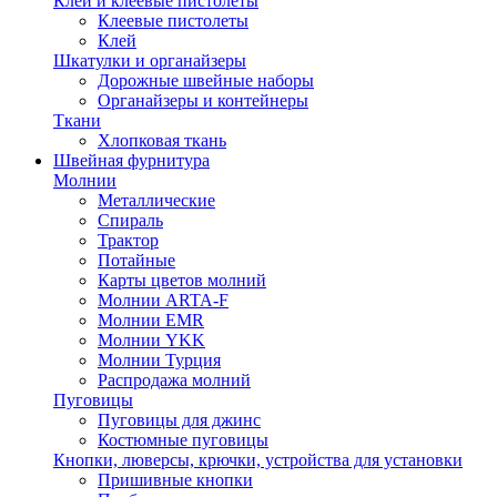
Клей и клеевые пистолеты
Клеевые пистолеты
Клей
Шкатулки и органайзеры
Дорожные швейные наборы
Органайзеры и контейнеры
Ткани
Хлопковая ткань
Швейная фурнитура
Молнии
Металлические
Спираль
Трактор
Потайные
Карты цветов молний
Молнии ARTA-F
Молнии EMR
Молнии YKK
Молнии Турция
Распродажа молний
Пуговицы
Пуговицы для джинс
Костюмные пуговицы
Кнопки, люверсы, крючки, устройства для установки
Пришивные кнопки