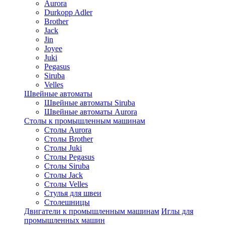
Aurora
Durkopp Adler
Brother
Jack
Jin
Joyee
Juki
Pegasus
Siruba
Velles
Швейные автоматы
Швейные автоматы Siruba
Швейные автоматы Aurora
Столы к промышленным машинам
Столы Aurora
Столы Brother
Столы Juki
Столы Pegasus
Столы Siruba
Столы Jack
Столы Velles
Стулья для швеи
Столешницы
Двигатели к промышленным машинам
Иглы для
промышленных машин