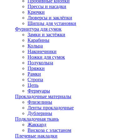
Пробивные кнопки
Прессы и насадки
Крючки
Люверсы и заклёпки
Щипцы для установки
Фурнитура для сумок
Замки и застёжки
Карабины
Кольца
Наконечники
Ножки для сумок
Полукольца
Пряжки
Рамки
Стропа
Цепь
Фермуары
Прокладочные материалы
Флизелины
Ленты прокладочные
Дублерины
Подкладочная ткань
Жаккард
Вискоза с эластаном
Плечевые накладки