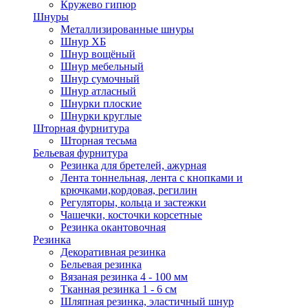
Кружево гипюр
Шнуры
Металлизированные шнуры
Шнур ХБ
Шнур вощёный
Шнур мебельный
Шнур сумочный
Шнур атласный
Шнурки плоские
Шнурки круглые
Шторная фурнитура
Шторная тесьма
Бельевая фурнитура
Резинка для бретелей, ажурная
Лента тоннельная, лента с кнопками и
крючками,кордовая, регилин
Регуляторы, кольца и застежки
Чашечки, косточки корсетные
Резинка окантовочная
Резинка
Декоративная резинка
Бельевая резинка
Вязаная резинка 4 - 100 мм
Тканная резинка 1 - 6 см
Шляпная резинка, эластичный шнур