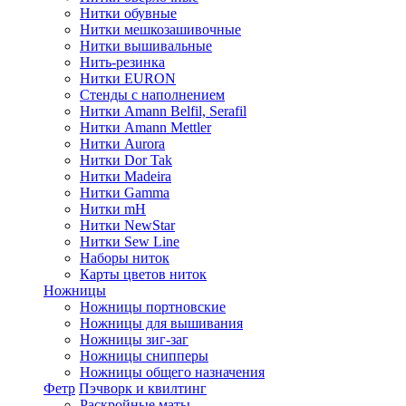
Нитки обувные
Нитки мешкозашивочные
Нитки вышивальные
Нить-резинка
Нитки EURON
Стенды с наполнением
Нитки Amann Belfil, Serafil
Нитки Amann Mettler
Нитки Aurora
Нитки Dor Tak
Нитки Madeira
Нитки Gamma
Нитки mH
Нитки NewStar
Нитки Sew Line
Наборы ниток
Карты цветов ниток
Ножницы
Ножницы портновские
Ножницы для вышивания
Ножницы зиг-заг
Ножницы снипперы
Ножницы общего назначения
Фетр
Пэчворк и квилтинг
Раскройные маты