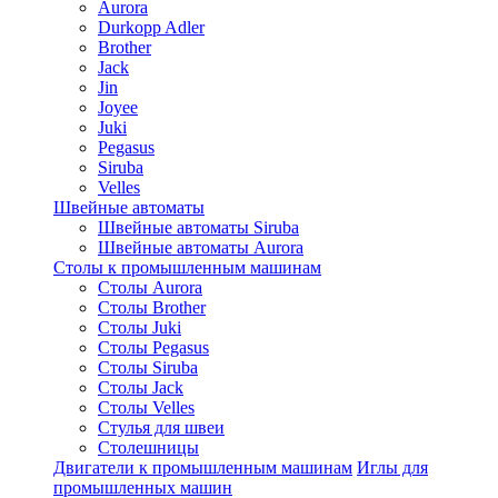
Aurora
Durkopp Adler
Brother
Jack
Jin
Joyee
Juki
Pegasus
Siruba
Velles
Швейные автоматы
Швейные автоматы Siruba
Швейные автоматы Aurora
Столы к промышленным машинам
Столы Aurora
Столы Brother
Столы Juki
Столы Pegasus
Столы Siruba
Столы Jack
Столы Velles
Стулья для швеи
Столешницы
Двигатели к промышленным машинам
Иглы для
промышленных машин