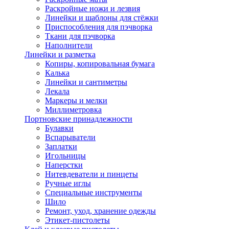
Раскройные ножи и лезвия
Линейки и шаблоны для стёжки
Приспособления для пэчворка
Ткани для пэчворка
Наполнители
Линейки и разметка
Копиры, копировальная бумага
Калька
Линейки и сантиметры
Лекала
Маркеры и мелки
Миллиметровка
Портновские принадлежности
Булавки
Вспарыватели
Заплатки
Игольницы
Наперстки
Нитевдеватели и пинцеты
Ручные иглы
Специальные инструменты
Шило
Ремонт, уход, хранение одежды
Этикет-пистолеты