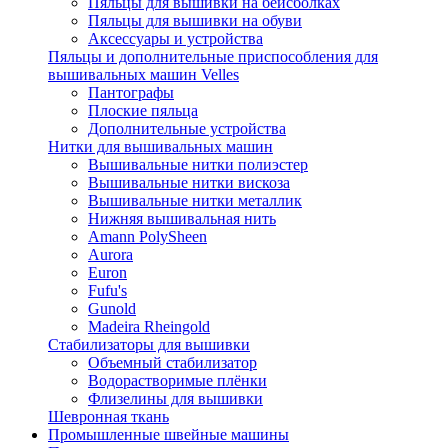
Пяльцы для вышивки на бейсболках
Пяльцы для вышивки на обуви
Аксессуары и устройства
Пяльцы и дополнительные приспособления для
вышивальных машин Velles
Пантографы
Плоские пяльца
Дополнительные устройства
Нитки для вышивальных машин
Вышивальные нитки полиэстер
Вышивальные нитки вискоза
Вышивальные нитки металлик
Нижняя вышивальная нить
Amann PolySheen
Aurora
Euron
Fufu's
Gunold
Madeira Rheingold
Стабилизаторы для вышивки
Объемный стабилизатор
Водорастворимые плёнки
Флизелины для вышивки
Шевронная ткань
Промышленные швейные машины