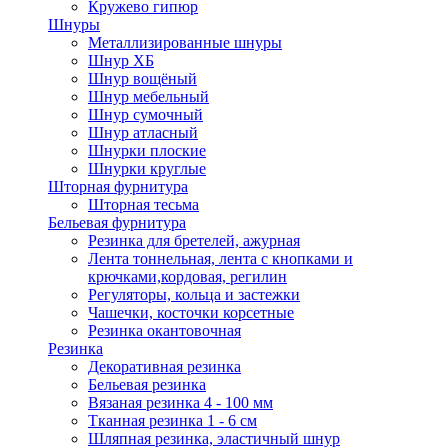
Кружево гипюр
Шнуры
Металлизированные шнуры
Шнур ХБ
Шнур вощёный
Шнур мебельный
Шнур сумочный
Шнур атласный
Шнурки плоские
Шнурки круглые
Шторная фурнитура
Шторная тесьма
Бельевая фурнитура
Резинка для бретелей, ажурная
Лента тоннельная, лента с кнопками и
крючками,кордовая, регилин
Регуляторы, кольца и застежки
Чашечки, косточки корсетные
Резинка окантовочная
Резинка
Декоративная резинка
Бельевая резинка
Вязаная резинка 4 - 100 мм
Тканная резинка 1 - 6 см
Шляпная резинка, эластичный шнур