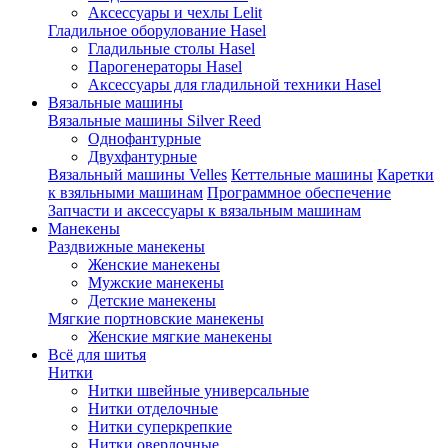
Аксессуары и чехлы Lelit
Гладильное оборулование Hasel
Гладильные столы Hasel
Парогенераторы Hasel
Аксессуары для гладильной техники Hasel
Вязальные машины
Вязальные машины Silver Reed
Однофантурные
Двухфантурные
Вязальный машины Velles
Кеттельные машины
Каретки
к взяльными машинам
Программное обеспечение
Запчасти и аксессуары к вязальным машинам
Манекены
Раздвижные манекены
Женские манекены
Мужские манекены
Детские манекены
Мягкие портновские манекены
Женские мягкие манекены
Всё для шитья
Нитки
Нитки швейные универсальные
Нитки отделочные
Нитки суперкрепкие
Нитки оверлочные