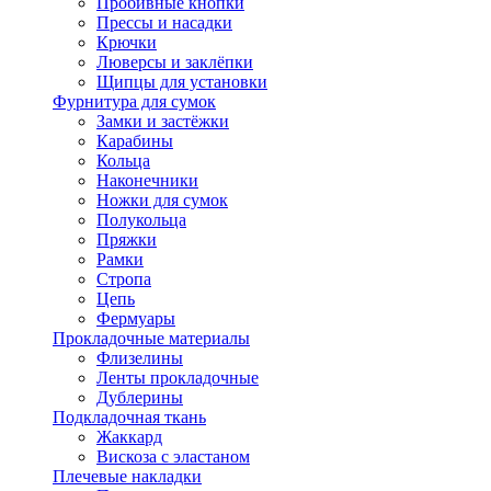
Пробивные кнопки
Прессы и насадки
Крючки
Люверсы и заклёпки
Щипцы для установки
Фурнитура для сумок
Замки и застёжки
Карабины
Кольца
Наконечники
Ножки для сумок
Полукольца
Пряжки
Рамки
Стропа
Цепь
Фермуары
Прокладочные материалы
Флизелины
Ленты прокладочные
Дублерины
Подкладочная ткань
Жаккард
Вискоза с эластаном
Плечевые накладки