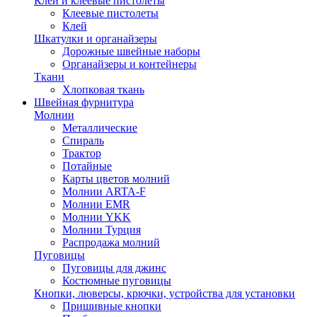
Клей и клеевые пистолеты
Клеевые пистолеты
Клей
Шкатулки и органайзеры
Дорожные швейные наборы
Органайзеры и контейнеры
Ткани
Хлопковая ткань
Швейная фурнитура
Молнии
Металлические
Спираль
Трактор
Потайные
Карты цветов молний
Молнии ARTA-F
Молнии EMR
Молнии YKK
Молнии Турция
Распродажа молний
Пуговицы
Пуговицы для джинс
Костюмные пуговицы
Кнопки, люверсы, крючки, устройства для установки
Пришивные кнопки