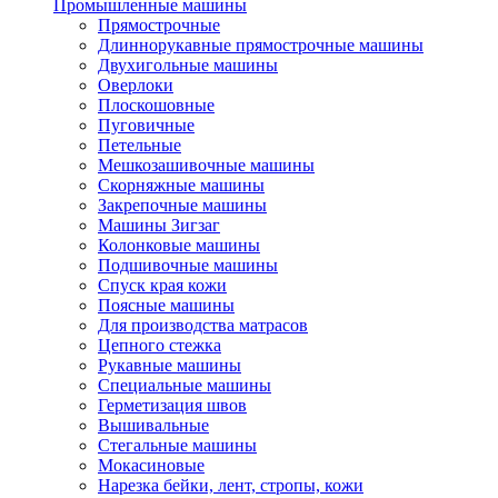
Промышленные машины
Прямострочные
Длиннорукавные прямострочные машины
Двухигольные машины
Оверлоки
Плоскошовные
Пуговичные
Петельные
Мешкозашивочные машины
Скорняжные машины
Закрепочные машины
Машины Зигзаг
Колонковые машины
Подшивочные машины
Спуск края кожи
Поясные машины
Для производства матрасов
Цепного стежка
Рукавные машины
Специальные машины
Герметизация швов
Вышивальные
Стегальные машины
Мокасиновые
Нарезка бейки, лент, стропы, кожи