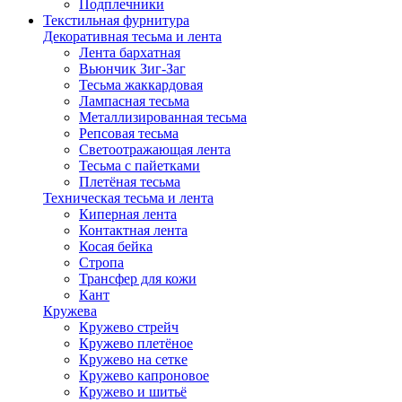
Подплечники
Текстильная фурнитура
Декоративная тесьма и лента
Лента бархатная
Вьюнчик Зиг-Заг
Тесьма жаккардовая
Лампасная тесьма
Металлизированная тесьма
Репсовая тесьма
Светоотражающая лента
Тесьма с пайетками
Плетёная тесьма
Техническая тесьма и лента
Киперная лента
Контактная лента
Косая бейка
Стропа
Трансфер для кожи
Кант
Кружева
Кружево стрейч
Кружево плетёное
Кружево на сетке
Кружево капроновое
Кружево и шитьё