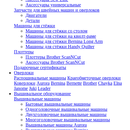
Аксессуары универсальные
Запчасти для швейных машин и оверлоков
Двигатели
Детали
Машины для стёжки
Машины для стёжки со столом
Машины для стёжки на квилт-раме
Машины для стёжки Bernina Long Arm
Машины для стёжки Handy Quilter
Плоттеры
Плоттеры Brother ScanNCut
Аксессуары Brother ScanNCut
Подарочные сертификаты
Оверлоки
Распошивальные машины
Краеобметочные оверлоки
Коверлоки
Aurora
Bernina
Bernette
Brother
Chayka
Elna
Janome
Juki
Leader
Вышивальное оборудование
Вышивальные машины
Бытовые вышивальные машины
Одноголовочные вышивальные машины
Двухголовочные вышивальные машины
Многоголовочные вышивальные машины
Вышивальные машины Aurora