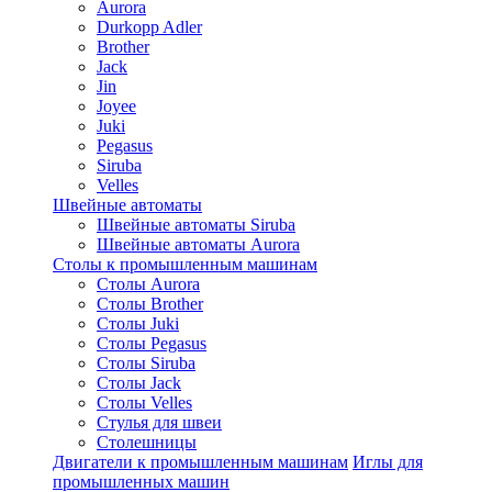
Aurora
Durkopp Adler
Brother
Jack
Jin
Joyee
Juki
Pegasus
Siruba
Velles
Швейные автоматы
Швейные автоматы Siruba
Швейные автоматы Aurora
Столы к промышленным машинам
Столы Aurora
Столы Brother
Столы Juki
Столы Pegasus
Столы Siruba
Столы Jack
Столы Velles
Стулья для швеи
Столешницы
Двигатели к промышленным машинам
Иглы для
промышленных машин