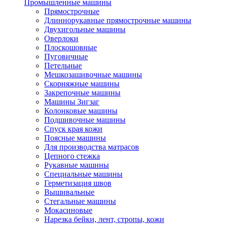
Промышленные машины
Прямострочные
Длиннорукавные прямострочные машины
Двухигольные машины
Оверлоки
Плоскошовные
Пуговичные
Петельные
Мешкозашивочные машины
Скорняжные машины
Закрепочные машины
Машины Зигзаг
Колонковые машины
Подшивочные машины
Спуск края кожи
Поясные машины
Для производства матрасов
Цепного стежка
Рукавные машины
Специальные машины
Герметизация швов
Вышивальные
Стегальные машины
Мокасиновые
Нарезка бейки, лент, стропы, кожи