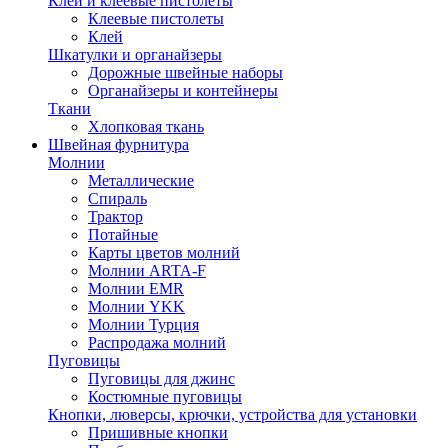
Клей и клеевые пистолеты
Клеевые пистолеты
Клей
Шкатулки и органайзеры
Дорожные швейные наборы
Органайзеры и контейнеры
Ткани
Хлопковая ткань
Швейная фурнитура
Молнии
Металлические
Спираль
Трактор
Потайные
Карты цветов молний
Молнии ARTA-F
Молнии EMR
Молнии YKK
Молнии Турция
Распродажа молний
Пуговицы
Пуговицы для джинс
Костюмные пуговицы
Кнопки, люверсы, крючки, устройства для установки
Пришивные кнопки