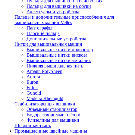
Пяльцы для вышивки на бейсболках
Пяльцы для вышивки на обуви
Аксессуары и устройства
Пяльцы и дополнительные приспособления для
вышивальных машин Velles
Пантографы
Плоские пяльца
Дополнительные устройства
Нитки для вышивальных машин
Вышивальные нитки полиэстер
Вышивальные нитки вискоза
Вышивальные нитки металлик
Нижняя вышивальная нить
Amann PolySheen
Aurora
Euron
Fufu's
Gunold
Madeira Rheingold
Стабилизаторы для вышивки
Объемный стабилизатор
Водорастворимые плёнки
Флизелины для вышивки
Шевронная ткань
Промышленные швейные машины