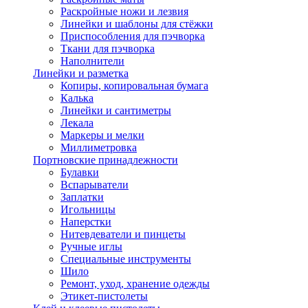
Раскройные ножи и лезвия
Линейки и шаблоны для стёжки
Приспособления для пэчворка
Ткани для пэчворка
Наполнители
Линейки и разметка
Копиры, копировальная бумага
Калька
Линейки и сантиметры
Лекала
Маркеры и мелки
Миллиметровка
Портновские принадлежности
Булавки
Вспарыватели
Заплатки
Игольницы
Наперстки
Нитевдеватели и пинцеты
Ручные иглы
Специальные инструменты
Шило
Ремонт, уход, хранение одежды
Этикет-пистолеты