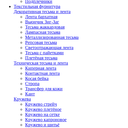
Подплечники
Текстильная фурнитура
Декоративная тесьма и лента
Лента бархатная
Вьюнчик Зиг-Заг
Тесьма жаккардовая
Лампасная тесьма
Металлизированная тесьма
Репсовая тесьма
Светоотражающая лента
Тесьма с пайетками
Плетёная тесьма
Техническая тесьма и лента
Киперная лента
Контактная лента
Косая бейка
Стропа
Трансфер для кожи
Кант
Кружева
Кружево стрейч
Кружево плетёное
Кружево на сетке
Кружево капроновое
Кружево и шитьё