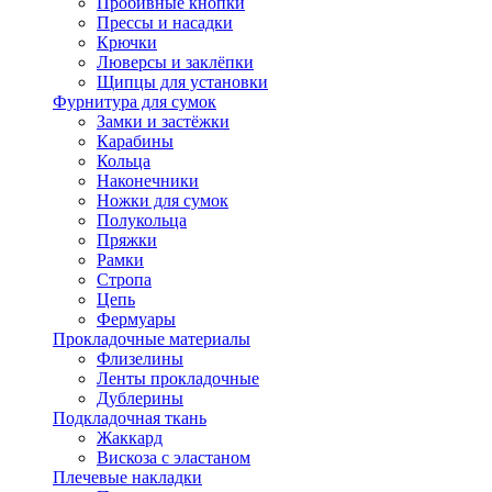
Пробивные кнопки
Прессы и насадки
Крючки
Люверсы и заклёпки
Щипцы для установки
Фурнитура для сумок
Замки и застёжки
Карабины
Кольца
Наконечники
Ножки для сумок
Полукольца
Пряжки
Рамки
Стропа
Цепь
Фермуары
Прокладочные материалы
Флизелины
Ленты прокладочные
Дублерины
Подкладочная ткань
Жаккард
Вискоза с эластаном
Плечевые накладки