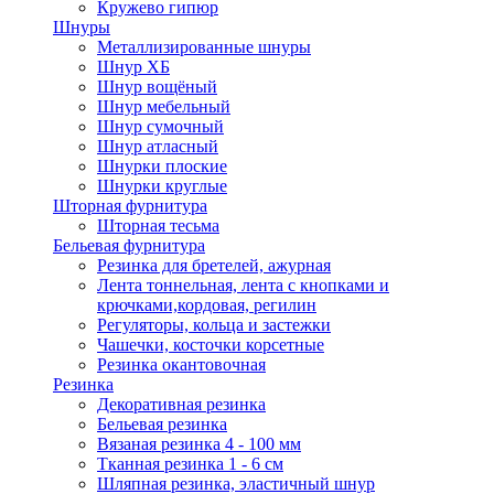
Кружево гипюр
Шнуры
Металлизированные шнуры
Шнур ХБ
Шнур вощёный
Шнур мебельный
Шнур сумочный
Шнур атласный
Шнурки плоские
Шнурки круглые
Шторная фурнитура
Шторная тесьма
Бельевая фурнитура
Резинка для бретелей, ажурная
Лента тоннельная, лента с кнопками и
крючками,кордовая, регилин
Регуляторы, кольца и застежки
Чашечки, косточки корсетные
Резинка окантовочная
Резинка
Декоративная резинка
Бельевая резинка
Вязаная резинка 4 - 100 мм
Тканная резинка 1 - 6 см
Шляпная резинка, эластичный шнур