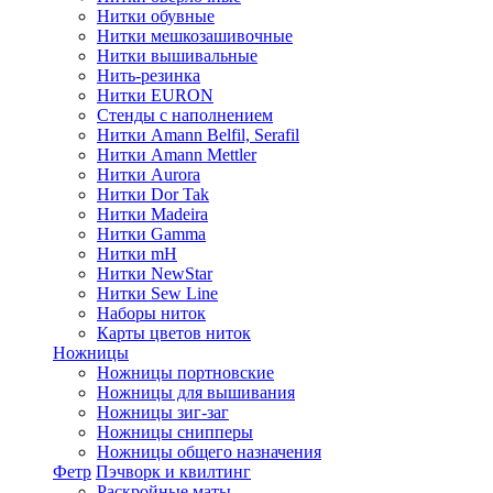
Нитки обувные
Нитки мешкозашивочные
Нитки вышивальные
Нить-резинка
Нитки EURON
Стенды с наполнением
Нитки Amann Belfil, Serafil
Нитки Amann Mettler
Нитки Aurora
Нитки Dor Tak
Нитки Madeira
Нитки Gamma
Нитки mH
Нитки NewStar
Нитки Sew Line
Наборы ниток
Карты цветов ниток
Ножницы
Ножницы портновские
Ножницы для вышивания
Ножницы зиг-заг
Ножницы снипперы
Ножницы общего назначения
Фетр
Пэчворк и квилтинг
Раскройные маты