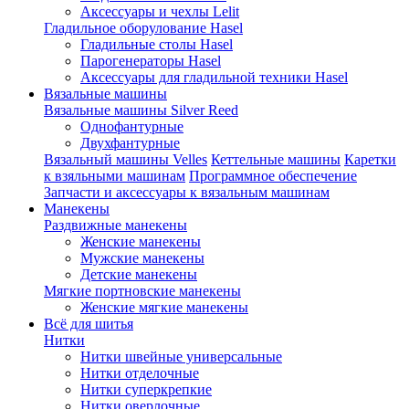
Аксессуары и чехлы Lelit
Гладильное оборулование Hasel
Гладильные столы Hasel
Парогенераторы Hasel
Аксессуары для гладильной техники Hasel
Вязальные машины
Вязальные машины Silver Reed
Однофантурные
Двухфантурные
Вязальный машины Velles
Кеттельные машины
Каретки
к взяльными машинам
Программное обеспечение
Запчасти и аксессуары к вязальным машинам
Манекены
Раздвижные манекены
Женские манекены
Мужские манекены
Детские манекены
Мягкие портновские манекены
Женские мягкие манекены
Всё для шитья
Нитки
Нитки швейные универсальные
Нитки отделочные
Нитки суперкрепкие
Нитки оверлочные