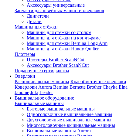
Аксессуары универсальные
Запчасти для швейных машин и оверлоков
Двигатели
Детали
Машины для стёжки
Машины для стёжки со столом
Машины для стёжки на квилт-раме
Машины для стёжки Bernina Long Arm
Машины для стёжки Handy Quilter
Плоттеры
Плоттеры Brother ScanNCut
Аксессуары Brother ScanNCut
Подарочные сертификаты
Оверлоки
Распошивальные машины
Краеобметочные оверлоки
Коверлоки
Aurora
Bernina
Bernette
Brother
Chayka
Elna
Janome
Juki
Leader
Вышивальное оборудование
Вышивальные машины
Бытовые вышивальные машины
Одноголовочные вышивальные машины
Двухголовочные вышивальные машины
Многоголовочные вышивальные машины
Вышивальные машины Aurora