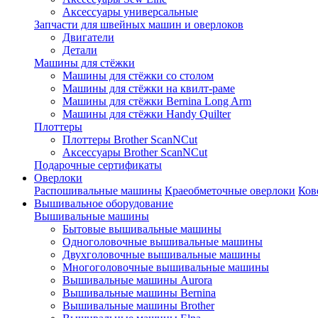
Аксессуары универсальные
Запчасти для швейных машин и оверлоков
Двигатели
Детали
Машины для стёжки
Машины для стёжки со столом
Машины для стёжки на квилт-раме
Машины для стёжки Bernina Long Arm
Машины для стёжки Handy Quilter
Плоттеры
Плоттеры Brother ScanNCut
Аксессуары Brother ScanNCut
Подарочные сертификаты
Оверлоки
Распошивальные машины
Краеобметочные оверлоки
Ков
Вышивальное оборудование
Вышивальные машины
Бытовые вышивальные машины
Одноголовочные вышивальные машины
Двухголовочные вышивальные машины
Многоголовочные вышивальные машины
Вышивальные машины Aurora
Вышивальные машины Bernina
Вышивальные машины Brother