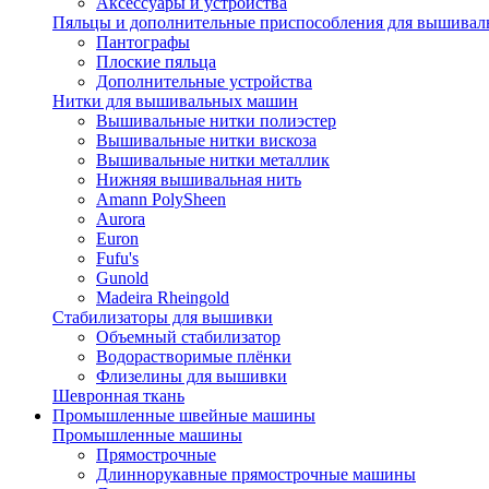
Аксессуары и устройства
Пяльцы и дополнительные приспособления для вышиваль
Пантографы
Плоские пяльца
Дополнительные устройства
Нитки для вышивальных машин
Вышивальные нитки полиэстер
Вышивальные нитки вискоза
Вышивальные нитки металлик
Нижняя вышивальная нить
Amann PolySheen
Aurora
Euron
Fufu's
Gunold
Madeira Rheingold
Стабилизаторы для вышивки
Объемный стабилизатор
Водорастворимые плёнки
Флизелины для вышивки
Шевронная ткань
Промышленные швейные машины
Промышленные машины
Прямострочные
Длиннорукавные прямострочные машины