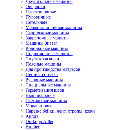
Двухигольные машины
Оверлоки
Плоскошовные
Пуговичные
Петельные
Мешкозашивочные машины
Скорняжные машины
Закрепочные машины
Машины Зигзаг
Колонковые машины
Подшивочные машины
Спуск края кожи
Поясные машины
Для производства матрасов
Цепного стежка
Рукавные машины
Специальные машины
Герметизация швов
Вышивальные
Стегальные машины
Мокасиновые
Нарезка бейки, лент, стропы, кожи
Aurora
Durkopp Adler
Brother