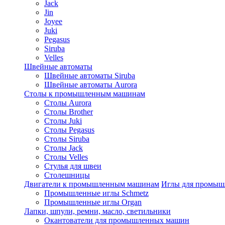
Jack
Jin
Joyee
Juki
Pegasus
Siruba
Velles
Швейные автоматы
Швейные автоматы Siruba
Швейные автоматы Aurora
Столы к промышленным машинам
Столы Aurora
Столы Brother
Столы Juki
Столы Pegasus
Столы Siruba
Столы Jack
Столы Velles
Стулья для швеи
Столешницы
Двигатели к промышленным машинам
Иглы для промы
Промышленные иглы Schmetz
Промышленные иглы Organ
Лапки, шпули, ремни, масло, светильники
Окантователи для промышленных машин