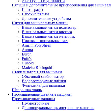
Аксессуары и устройства
Пяльцы и дополнительные приспособления для вышиваль
Пантографы
Плоские пяльца
Дополнительные устройства
Нитки для вышивальных машин
Вышивальные нитки полиэстер
Вышивальные нитки вискоза
Вышивальные нитки металлик
Нижняя вышивальная нить
Amann PolySheen
Aurora
Euron
Fufu's
Gunold
Madeira Rheingold
Стабилизаторы для вышивки
Объемный стабилизатор
Водорастворимые плёнки
Флизелины для вышивки
Шевронная ткань
Промышленные швейные машины
Промышленные машины
Прямострочные
Длиннорукавные прямострочные машины