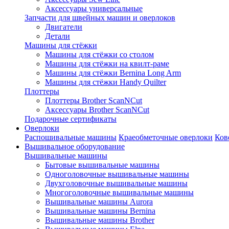
Аксессуары универсальные
Запчасти для швейных машин и оверлоков
Двигатели
Детали
Машины для стёжки
Машины для стёжки со столом
Машины для стёжки на квилт-раме
Машины для стёжки Bernina Long Arm
Машины для стёжки Handy Quilter
Плоттеры
Плоттеры Brother ScanNCut
Аксессуары Brother ScanNCut
Подарочные сертификаты
Оверлоки
Распошивальные машины
Краеобметочные оверлоки
Ков
Вышивальное оборудование
Вышивальные машины
Бытовые вышивальные машины
Одноголовочные вышивальные машины
Двухголовочные вышивальные машины
Многоголовочные вышивальные машины
Вышивальные машины Aurora
Вышивальные машины Bernina
Вышивальные машины Brother