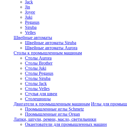
Jack
Jin
Joyee
Juki
Pegasus
Siruba
Velles
Швейные автоматы
Швейные автоматы Siruba
Швейные автоматы Aurora
Столы к промышленным машинам
Столы Aurora
Столы Brother
Столы Juki
Столы Pegasus
Столы Siruba
Столы Jack
Столы Velles
Стулья для швеи
Столешницы
Двигатели к промышленным машинам
Иглы для промы
Промышленные иглы Schmetz
Промышленные иглы Organ
Лапки, шпули, ремни, масло, светильники
Окантователи для промышленных машин