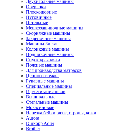
Двухигольные машины
Оверлоки
Плоскошовные
Пуговичные
Петельные
Мешкозашивочные машины
Скорняжные машины
Закрепочные машины
Машины Зигзаг
Колонковые машины
Подшивочные машины
Спуск края кожи
Поясные машины
Для производства матрасов
Цепного стежка
Рукавные машины
Специальные машины
Герметизация швов
Вышивальные
Стегальные машины
Мокасиновые
Нарезка бейки, лент, стропы, кожи
Aurora
Durkopp Adler
Brother